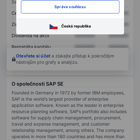
Sazby
Správa souhlasu
Cena/tržby
XXXXXXX
XXXXXXX
Zisk na akcii
XXXXXXX
XXXXXXX
Česká republika
Dividenda na akcii
XXXXXXX
XXXXXXX
Rentabilita kapitálu
XXXXXXX
XXXXXXX
Otevřete si účet
a získejte přístup k pokročilým
nástrojům pro grafy a analýzu.
O společnosti SAP SE
Founded in Germany in 1972 by former IBM employees,
SAP is the world’s largest provider of enterprise
application software. Known as the leader in enterprise
resource planning software, SAP’s portfolio also includes
software for supply chain management, procurement,
travel and expense management, and customer
relationship management, among others. The company
operates in more than 180 countries and has more than