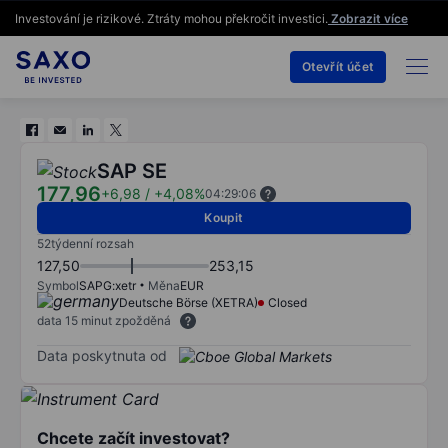
Investování je rizikové. Ztráty mohou překročit investici.
Zobrazit více
Otevřít účet
SAP SE
177,96
+6,98
/
+4,08%
04:29:06
Koupit
52týdenní rozsah
127,50
253,15
Symbol
SAPG:xetr
Měna
EUR
Deutsche Börse (XETRA)
Closed
data 15 minut zpožděná
Data poskytnuta od
Chcete začít investovat?