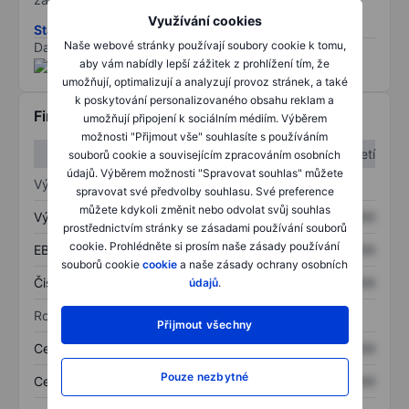
Využívání cookies
Stáhněte si metodiku rizik ESG
Naše webové stránky používají soubory cookie k tomu,
Data poskytnuta od
/
aby vám nabídly lepší zážitek z prohlížení tím, že
umožňují, optimalizují a analyzují provoz stránek, a také
k poskytování personalizovaného obsahu reklam a
Finanční informace
umožňují připojení k sociálním médiím. Výběrem
možnosti "Přijmout vše" souhlasíte s používáním
1. čtvrtletí
2. čtvrtletí
souborů cookie a souvisejícím zpracováním osobních
údajů. Výběrem možnosti "Spravovat souhlas" můžete
Výkaz zisku a ztráty
spravovat své předvolby souhlasu. Své preference
můžete kdykoli změnit nebo odvolat svůj souhlas
Výnos
XXXXXXX
XXXXXXX
prostřednictvím stránky se zásadami používání souborů
cookie. Prohlédněte si prosím naše zásady používání
EBITDA
XXXXXXX
XXXXXXX
souborů cookie
cookie
a naše zásady ochrany osobních
Čistý příjem
XXXXXXX
XXXXXXX
údajů
.
Rozvaha
Přijmout všechny
Celková aktiva
XXXXXXX
XXXXXXX
Pouze nezbytné
Celkový dluh
XXXXXXX
XXXXXXX