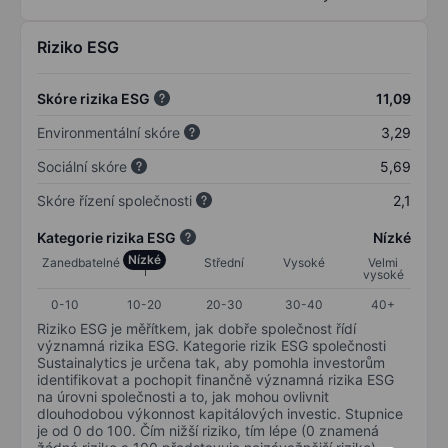
Riziko ESG
Skóre rizika ESG
11,09
Environmentální skóre
3,29
Sociální skóre
5,69
Skóre řízení společnosti
2,1
Kategorie rizika ESG
Nízké
Nízké
Zanedbatelné
Střední
Vysoké
Velmi
vysoké
0-10
10-20
20-30
30-40
40+
Riziko ESG je měřítkem, jak dobře společnost řídí
významná rizika ESG. Kategorie rizik ESG společnosti
Sustainalytics je určena tak, aby pomohla investorům
identifikovat a pochopit finančně významná rizika ESG
na úrovni společnosti a to, jak mohou ovlivnit
dlouhodobou výkonnost kapitálových investic. Stupnice
je od 0 do 100. Čím nižší riziko, tím lépe (0 znamená
žádné riziko a 100 představuje nejzávažnější riziko).