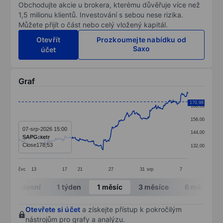
Obchodujte akcie u brokera, kterému důvěřuje více než
1,5 milionu klientů. Investování s sebou nese rizika.
Můžete přijít o část nebo celý vložený kapitál.
Otevřít
Prozkoumejte nabídku od
Saxo
účet
Graf
Chart
170,98
168,00
Line chart with 374 data points.
156,00
The chart has 1 X axis displaying categories.
07-srp-2026 15:00
144,00
SAPG:xetr
The chart has 1 Y axis displaying values. Data ranges 
Close
178,53
132,00
čvc
13
17
21
27
31
srp
7
End of interactive chart.
Intradenní
1 týden
1 měsíc
3 měsíce
6 měsíců
Otevřete si účet
a získejte přístup k pokročilým
nástrojům pro grafy a analýzu.