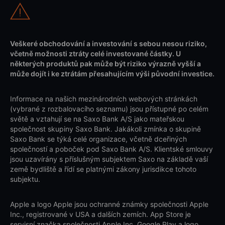
Veškeré obchodování a investování s sebou nesou riziko,
včetně možnosti ztráty celé investované částky. U
některých produktů pak může být riziko výrazně vyšší a
může dojít i ke ztrátám přesahujícím výši původní investice.
Informace na našich mezinárodních webových stránkách
(vybrané z rozbalovacího seznamu) jsou přístupné po celém
světě a vztahují se na Saxo Bank A/S jako mateřskou
společnost skupiny Saxo Bank. Jakákoli zmínka o skupině
Saxo Bank se týká celé organizace, včetně dceřiných
společností a poboček pod Saxo Bank A/S. Klientské smlouvy
jsou uzavírány s příslušným subjektem Saxo na základě vaší
země bydliště a řídí se platnými zákony jurisdikce tohoto
subjektu.
Apple a logo Apple jsou ochranné známky společnosti Apple
Inc., registrované v USA a dalších zemích. App Store je
servisní značka společnosti Apple Inc. Google Play a logo