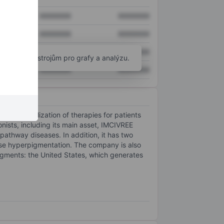
XXXXXXX
XXXXXXX
XXXXXXX
XXXXXXX
XXXXXXX
XXXXXXX
okročilým nástrojům pro grafy a analýzu.
XXXXXXX
XXXXXXX
mmercialization of therapies for patients
ists, including its main asset, IMCIVREE
athway diseases. In addition, it has two
use hyperpigmentation. The company is also
segments: the United States, which generates