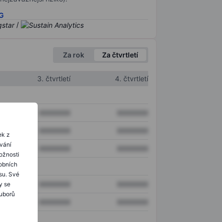
SG
/
Za rok
Za čtvrtletí
3. čtvrtletí
4. čtvrtletí
XXXXXXX
XXXXXXX
XXXXXXX
XXXXXXX
ek z
ování
XXXXXXX
XXXXXXX
ožnosti
obních
su. Své
XXXXXXX
XXXXXXX
y se
ouborů
XXXXXXX
XXXXXXX