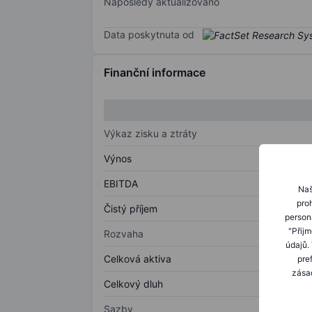
Naposledy aktualizováno
Data poskytnuta od
Finanční informace
Výkaz zisku a ztráty
Výnos
EBITDA
Naš
proh
Čistý příjem
person
"Přij
Rozvaha
údajů.
Celková aktiva
pre
zásad
Celkový dluh
Sazby