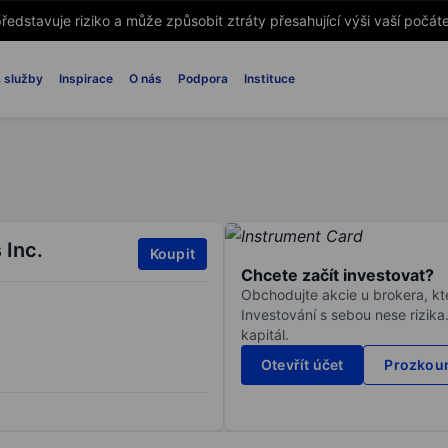
ředstavuje riziko a může způsobit ztráty přesahující výši vaší počáte
 služby
Inspirace
O nás
Podpora
Instituce
 Inc.
Koupit
Chcete začít investovat?
Obchodujte akcie u brokera, kte
Investování s sebou nese rizika
kapitál.
Otevřít účet
Prozkoum