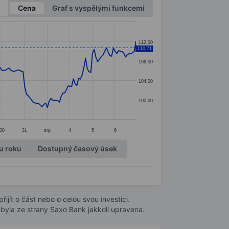
Cena
Graf s vyspělými funkcemi
112,00
110,71
108,00
104,00
100,00
30
31
srp
4
5
6
u roku
Dostupný časový úsek
ijít o část nebo o celou svou investici.
byla ze strany Saxo Bank jakkoli upravena.