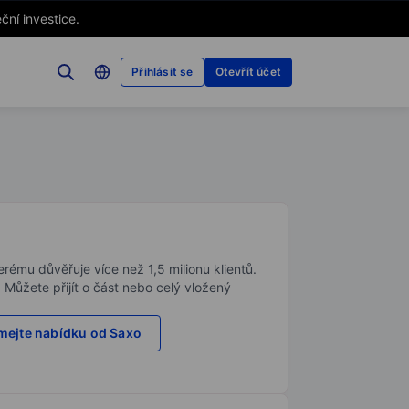
ční investice.
Přihlásit se
Otevřít účet
rému důvěřuje více než 1,5 milionu klientů.
. Můžete přijít o část nebo celý vložený
ejte nabídku od Saxo