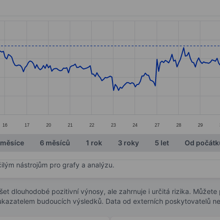
ories.
s. Data ranges from 98.4 to 115.45.
16
17
20
21
22
23
24
27
28
29
 měsíce
6 měsíců
1 rok
3 roky
5 let
Od počátk
čilým nástrojům pro grafy a analýzu.
t dlouhodobé pozitivní výnosy, ale zahrnuje i určitá rizika. Můžete př
 ukazatelem budoucích výsledků. Data od externích poskytovatelů ne