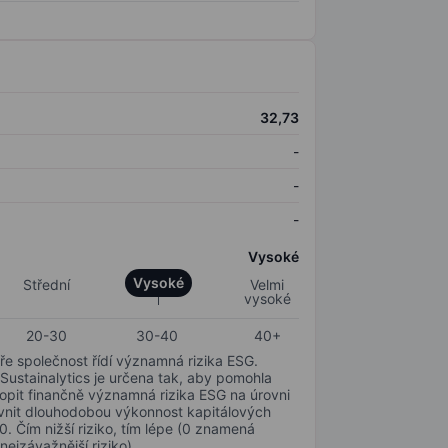
32,73
-
-
-
Vysoké
Vysoké
Střední
Velmi
vysoké
20-30
30-40
40+
ře společnost řídí významná rizika ESG.
 Sustainalytics je určena tak, aby pomohla
hopit finančně významná rizika ESG na úrovni
livnit dlouhodobou výkonnost kapitálových
0. Čím nižší riziko, tím lépe (0 znamená
nejzávažnější riziko).