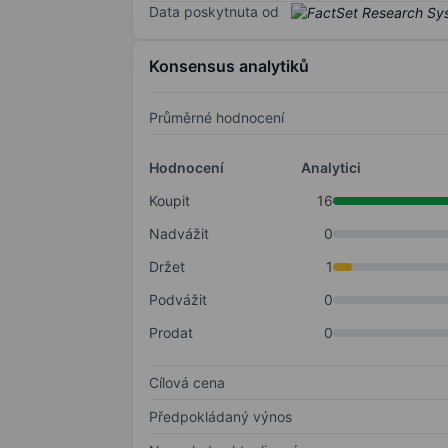
Data poskytnuta od
Konsensus analytiků
Průměrné hodnocení
Hodnocení
Analytici
Koupit
16
Nadvážit
0
Držet
1
Podvážit
0
Prodat
0
Cílová cena
Předpokládaný výnos