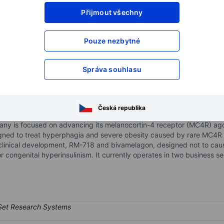
Přijmout všechny
XXXXXXX
XXXXXXX
XXXXXXX
XXXXXXX
Pouze nezbytné
XXXXXXX
XXXXXXX
Otevřete si účet
a získejte přístup k p
Správa souhlasu
XXXXXXX
XXXXXXX
 Inc.
Česká republika
stage biopharmaceutical company engaged in the development and co
ny is focused on advancing its melanocortin-4 receptor (MC4R) agon
igned to treat hyperphagia and severe obesity caused by rare MC4R p
n clinical development, RM-718 and bivamelagon, designed not to ca
 congenital hyperinsulinism. It currently operates in two business 