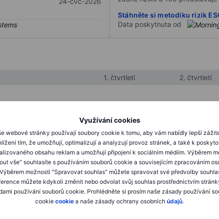
24-čvc-2026
Stáhněte si metodiku rizik E
Data poskytnuta od
1. čtvrtletí
2. čtvrtletí
XXXXXXX
XXXXXXX
Využívání cookies
XXXXXXX
XXXXXXX
e webové stránky používají soubory cookie k tomu, aby vám nabídly lepší zážit
lížení tím, že umožňují, optimalizují a analyzují provoz stránek, a také k poskyt
XXXXXXX
XXXXXXX
alizovaného obsahu reklam a umožňují připojení k sociálním médiím. Výběrem m
mout vše" souhlasíte s používáním souborů cookie a souvisejícím zpracováním os
 Výběrem možnosti "Spravovat souhlas" můžete spravovat své předvolby souhla
XXXXXXX
XXXXXXX
ference můžete kdykoli změnit nebo odvolat svůj souhlas prostřednictvím stránk
ami používání souborů cookie. Prohlédněte si prosím naše zásady používání s
XXXXXXX
XXXXXXX
cookie
cookie
a naše zásady ochrany osobních
údajů
.