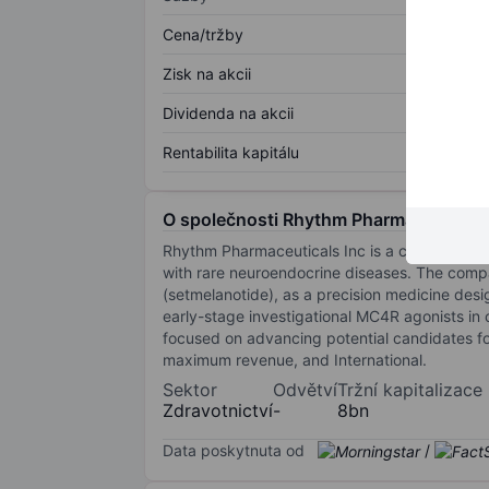
Cena/tržby
Zisk na akcii
Dividenda na akcii
Rentabilita kapitálu
O společnosti Rhythm Pharmaceuticals
Rhythm Pharmaceuticals Inc is a commercial-
with rare neuroendocrine diseases. The compa
(setmelanotide), as a precision medicine des
early-stage investigational MC4R agonists i
focused on advancing potential candidates for
maximum revenue, and International.
Sektor
Odvětví
Tržní kapitalizace
Zdravotnictví
-
8bn
Data poskytnuta od
/