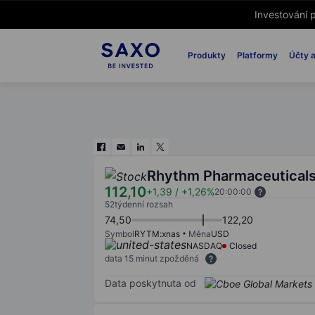
Investování p
Produkty
Platformy
Účty a
Rhythm Pharmaceuticals
112,10
+1,39
/
+1,26%
20:00:00
52týdenní rozsah
74,50
122,20
Symbol
RYTM:xnas
Měna
USD
NASDAQ
Closed
data 15 minut zpožděná
Data poskytnuta od