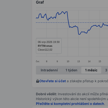
Graf
Chart
Line chart with 299 data points.
The chart has 1 X axis displaying categ
The chart has 1 Y axis displaying value
06-srp-2026 19:30
RYTM:xnas
Close
112,02
čvc
8
9
10
13
14
15
End of interactive chart.
Intradenní
1 týden
1 měsíc
3
Otevřete si účet
a získejte přístup k pokro
Dobré vědět:
Investování do akcií může přináše
Historický výkon této akcie není spolehlivým
Přečtěte si kompletní prohlášení o datech
.