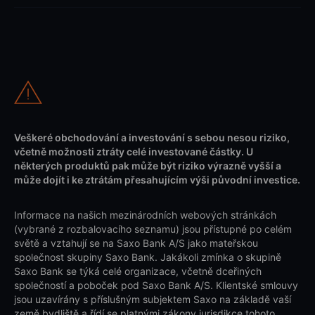
Veškeré obchodování a investování s sebou nesou riziko,
včetně možnosti ztráty celé investované částky. U
některých produktů pak může být riziko výrazně vyšší a
může dojít i ke ztrátám přesahujícím výši původní investice.
Informace na našich mezinárodních webových stránkách
(vybrané z rozbalovacího seznamu) jsou přístupné po celém
světě a vztahují se na Saxo Bank A/S jako mateřskou
společnost skupiny Saxo Bank. Jakákoli zmínka o skupině
Saxo Bank se týká celé organizace, včetně dceřiných
společností a poboček pod Saxo Bank A/S. Klientské smlouvy
jsou uzavírány s příslušným subjektem Saxo na základě vaší
země bydliště a řídí se platnými zákony jurisdikce tohoto