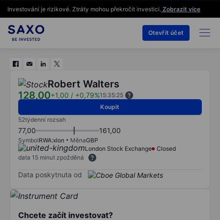
Investování je rizikové. Ztráty mohou překročit investici.
Zobrazit více
Otevřít účet
Robert Walters
128,00
+1,00
/
+0,79%
15:35:25
Koupit
52týdenní rozsah
77,00
161,00
Symbol
RWA:xlon
Měna
GBP
London Stock Exchange
Closed
data 15 minut zpožděná
Data poskytnuta od
Chcete začít investovat?