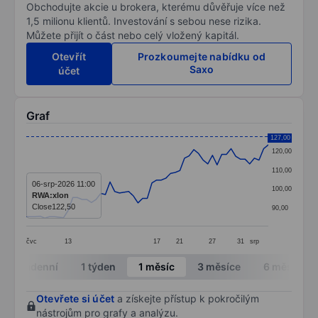
Obchodujte akcie u brokera, kterému důvěřuje více než
1,5 milionu klientů. Investování s sebou nese rizika.
Můžete přijít o část nebo celý vložený kapitál.
Otevřít
Prozkoumejte nabídku od
Saxo
účet
Graf
Chart
127,00
120,00
Line chart with 53 data points.
110,00
The chart has 1 X axis displaying categories.
06-srp-2026 11:00
100,00
RWA:xlon
The chart has 1 Y axis displaying values. Data ranges 
Close
122,50
90,00
čvc
13
17
21
27
31
srp
End of interactive chart.
Intradenní
1 týden
1 měsíc
3 měsíce
6 měsíců
Otevřete si účet
a získejte přístup k pokročilým
nástrojům pro grafy a analýzu.