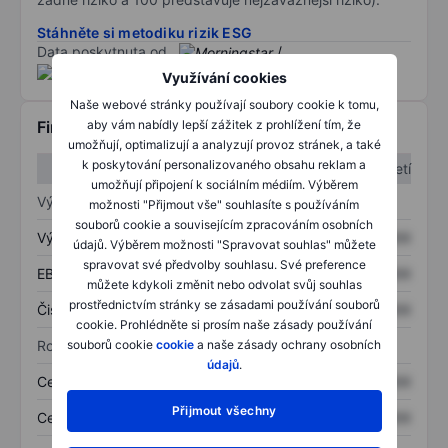
Stáhněte si metodiku rizik ESG
Data poskytnuta od
/
Využívání cookies
Naše webové stránky používají soubory cookie k tomu,
aby vám nabídly lepší zážitek z prohlížení tím, že
Finanční informace
umožňují, optimalizují a analyzují provoz stránek, a také
k poskytování personalizovaného obsahu reklam a
1. čtvrtletí
2. čtvrtletí
umožňují připojení k sociálním médiím. Výběrem
Výkaz zisku a ztráty
možnosti "Přijmout vše" souhlasíte s používáním
souborů cookie a souvisejícím zpracováním osobních
Výnos
XXXXXXX
XXXXXXX
údajů. Výběrem možnosti "Spravovat souhlas" můžete
spravovat své předvolby souhlasu. Své preference
EBITDA
XXXXXXX
XXXXXXX
můžete kdykoli změnit nebo odvolat svůj souhlas
prostřednictvím stránky se zásadami používání souborů
Čistý příjem
XXXXXXX
XXXXXXX
cookie. Prohlédněte si prosím naše zásady používání
souborů cookie
cookie
a naše zásady ochrany osobních
Rozvaha
údajů
.
Celková aktiva
XXXXXXX
XXXXXXX
Přijmout všechny
Celkový dluh
XXXXXXX
XXXXXXX