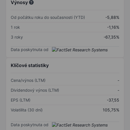
Výnosy
Od počátku roku do současnosti (YTD)
-5,88%
1 rok
-1,16%
3 roky
-67,35%
Data poskytnuta od
Klíčové statistiky
Cena/výnos (LTM)
-
Dividendový výnos (LTM)
-
EPS (LTM)
-37,55
Volatilita (30 dní)
105,75%
Data poskytnuta od