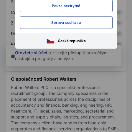
Sazby
Pouze nezbytné
Cena/tržby
XXXXXXX
XXXXXXX
Správa souhlasu
Zisk na akcii
XXXXXXX
XXXXXXX
Dividenda na akcii
XXXXXXX
XXXXXXX
Česká republika
Rentabilita kapitálu
XXXXXXX
XXXXXXX
Otevřete si účet
a získejte přístup k pokročilým
nástrojům pro grafy a analýzu.
O společnosti Robert Walters
Robert Walters PLC is a specialist professional
recruitment group. The company specialises in the
placement of professionals across the disciplines of
accountancy and finance, banking, engineering, HR,
healthcare, IT, legal, sales, marketing, secretarial and
support and supply chain, logistics, and procurement.
The company's client base ranges from blue-chip
corporates and financial services organizations to SMEs