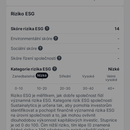
Riziko ESG
Skóre rizika ESG
14
Environmentální skóre
-
Sociální skóre
-
Skóre řízení společnosti
-
Kategorie rizika ESG
Nízké
Nízké
Zanedbatelné
Střední
Vysoké
Velmi
vysoké
0-10
10-20
20-30
30-40
40+
Riziko ESG je měřítkem, jak dobře společnost řídí
významná rizika ESG. Kategorie rizik ESG společnosti
Sustainalytics je určena tak, aby pomohla investorům
identifikovat a pochopit finančně významná rizika ESG
na úrovni společnosti a to, jak mohou ovlivnit
dlouhodobou výkonnost kapitálových investic. Stupnice
je od 0 do 100. Čím nižší riziko, tím lépe (0 znamená
žádné riziko a 100 představuje nejzávažnější riziko).