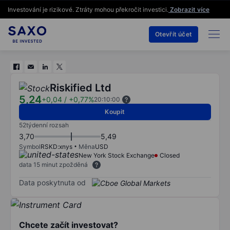
Investování je rizikové. Ztráty mohou překročit investici.
Zobrazit více
Otevřít účet
Riskified Ltd
5,24
+0,04
/
+0,77%
20:10:00
Koupit
52týdenní rozsah
3,70
5,49
Symbol
RSKD:xnys
Měna
USD
New York Stock Exchange
Closed
data 15 minut zpožděná
Data poskytnuta od
Chcete začít investovat?