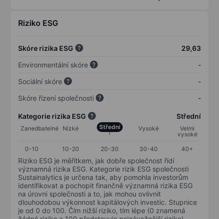
Riziko ESG
Skóre rizika ESG
29,63
Environmentální skóre
-
Sociální skóre
-
Skóre řízení společnosti
-
Kategorie rizika ESG
Střední
Střední
Zanedbatelné
Nízké
Vysoké
Velmi
vysoké
0-10
10-20
20-30
30-40
40+
Riziko ESG je měřítkem, jak dobře společnost řídí
významná rizika ESG. Kategorie rizik ESG společnosti
Sustainalytics je určena tak, aby pomohla investorům
identifikovat a pochopit finančně významná rizika ESG
na úrovni společnosti a to, jak mohou ovlivnit
dlouhodobou výkonnost kapitálových investic. Stupnice
je od 0 do 100. Čím nižší riziko, tím lépe (0 znamená
žádné riziko a 100 představuje nejzávažnější riziko).