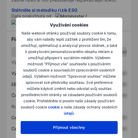
Stáhněte si metodiku rizik ESG
Data poskytnuta od
/
Využívání cookies
Naše webové stránky používají soubory cookie k tomu,
Finanční informace
aby vám nabídly lepší zážitek z prohlížení tím, že
umožňují, optimalizují a analyzují provoz stránek, a také
1. čtvrtletí
2. čtvrtletí
k poskytování personalizovaného obsahu reklam a
umožňují připojení k sociálním médiím. Výběrem
Výkaz zisku a ztráty
možnosti "Přijmout vše" souhlasíte s používáním
souborů cookie a souvisejícím zpracováním osobních
Výnos
XXXXXXX
XXXXXXX
údajů. Výběrem možnosti "Spravovat souhlas" můžete
spravovat své předvolby souhlasu. Své preference
EBITDA
XXXXXXX
XXXXXXX
můžete kdykoli změnit nebo odvolat svůj souhlas
prostřednictvím stránky se zásadami používání souborů
Čistý příjem
XXXXXXX
XXXXXXX
cookie. Prohlédněte si prosím naše zásady používání
Rozvaha
souborů cookie
cookie
a naše zásady ochrany osobních
údajů
.
Celková aktiva
XXXXXXX
XXXXXXX
Přijmout všechny
Celkový dluh
XXXXXXX
XXXXXXX