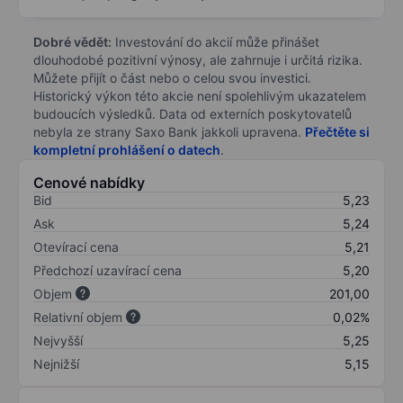
Dobré vědět:
Investování do akcií může přinášet
dlouhodobé pozitivní výnosy, ale zahrnuje i určitá rizika.
Můžete přijít o část nebo o celou svou investici.
Historický výkon této akcie není spolehlivým ukazatelem
budoucích výsledků. Data od externích poskytovatelů
nebyla ze strany Saxo Bank jakkoli upravena.
Přečtěte si
kompletní prohlášení o datech
.
Cenové nabídky
Bid
5,23
Ask
5,24
Otevírací cena
5,21
Předchozí uzavírací cena
5,20
Objem
201,00
Relativní objem
0,02%
Nejvyšší
5,25
Nejnižší
5,15