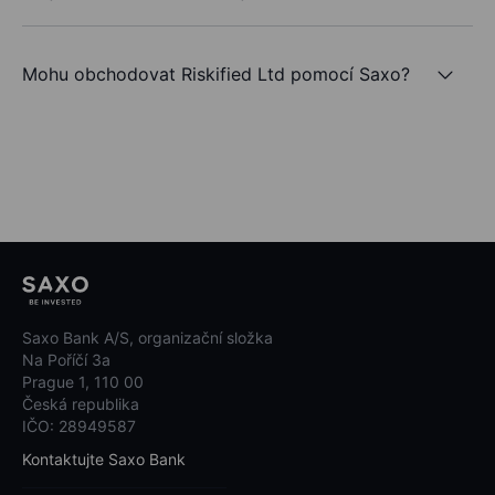
Mohu obchodovat Riskified Ltd pomocí Saxo?
Saxo Bank A/S, organizační složka
Na Poříčí 3a
Prague 1, 110 00
Česká republika
IČO: 28949587
Kontaktujte Saxo Bank