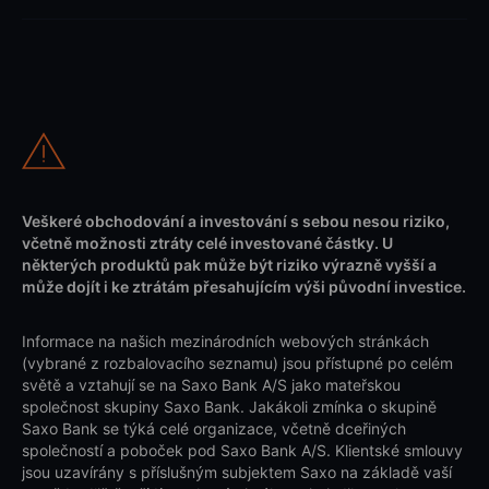
Veškeré obchodování a investování s sebou nesou riziko,
včetně možnosti ztráty celé investované částky. U
některých produktů pak může být riziko výrazně vyšší a
může dojít i ke ztrátám přesahujícím výši původní investice.
Informace na našich mezinárodních webových stránkách
(vybrané z rozbalovacího seznamu) jsou přístupné po celém
světě a vztahují se na Saxo Bank A/S jako mateřskou
společnost skupiny Saxo Bank. Jakákoli zmínka o skupině
Saxo Bank se týká celé organizace, včetně dceřiných
společností a poboček pod Saxo Bank A/S. Klientské smlouvy
jsou uzavírány s příslušným subjektem Saxo na základě vaší