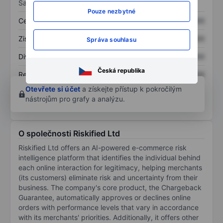
Sazby
Pouze nezbytné
Cena/tržby
XXXXXXX
XXXXXXX
Zisk na akcii
XXXXXXX
XXXXXXX
Správa souhlasu
Dividenda na akcii
XXXXXXX
XXXXXXX
Česká republika
Rentabilita kapitálu
XXXXXXX
XXXXXXX
Otevřete si účet
a získejte přístup k pokročilým
nástrojům pro grafy a analýzu.
O společnosti Riskified Ltd
Riskified Ltd offers an AI-powered e-commerce risk
intelligence platform that identifies the individual behind
each online interaction for legitimacy, helping merchants
(its customers) eliminate risk and uncertainty from their
business. The company's core product, the Chargeback
Guarantee, automatically approves or declines online
orders with performance levels that vary in accordance
with its merchants' priorities. Additionally, it offers other