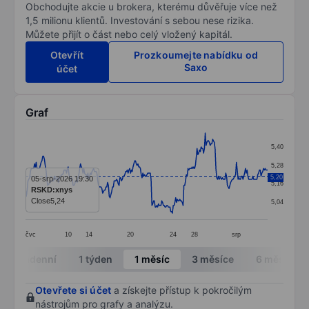
Obchodujte akcie u brokera, kterému důvěřuje více než
1,5 milionu klientů. Investování s sebou nese rizika.
Můžete přijít o část nebo celý vložený kapitál.
Otevřít
Prozkoumejte nabídku od
Saxo
účet
Graf
Chart
5,40
Line chart with 296 data points.
5,28
The chart has 1 X axis displaying categories.
5,20
05-srp-2026 19:30
5,16
RSKD:xnys
The chart has 1 Y axis displaying values. Data ranges 
Close
5,24
5,04
čvc
10
14
20
24
28
srp
End of interactive chart.
Intradenní
1 týden
1 měsíc
3 měsíce
6 měsíců
Otevřete si účet
a získejte přístup k pokročilým
nástrojům pro grafy a analýzu.