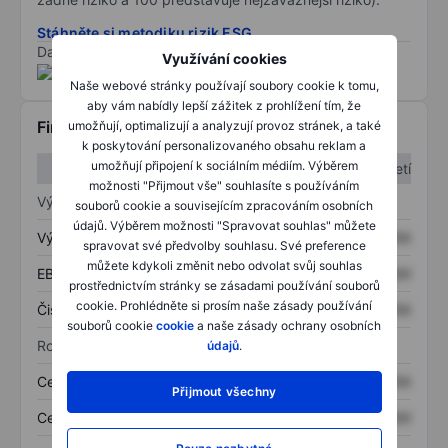
Stáhněte si metodiku rizik ESG
Data poskytnuta od
/
Využívání cookies
Naše webové stránky používají soubory cookie k tomu,
aby vám nabídly lepší zážitek z prohlížení tím, že
Finanční informace
umožňují, optimalizují a analyzují provoz stránek, a také
k poskytování personalizovaného obsahu reklam a
umožňují připojení k sociálním médiím. Výběrem
1. čtvrtletí
2. čtvrtletí
možnosti "Přijmout vše" souhlasíte s používáním
Výkaz zisku a ztráty
souborů cookie a souvisejícím zpracováním osobních
údajů. Výběrem možnosti "Spravovat souhlas" můžete
Výnos
XXXXXXX
XXXXXXX
spravovat své předvolby souhlasu. Své preference
můžete kdykoli změnit nebo odvolat svůj souhlas
EBITDA
XXXXXXX
XXXXXXX
prostřednictvím stránky se zásadami používání souborů
cookie. Prohlédněte si prosím naše zásady používání
Čistý příjem
XXXXXXX
XXXXXXX
souborů cookie
cookie
a naše zásady ochrany osobních
Rozvaha
údajů
.
Celková aktiva
XXXXXXX
XXXXXXX
Přijmout všechny
Celkový dluh
XXXXXXX
XXXXXXX