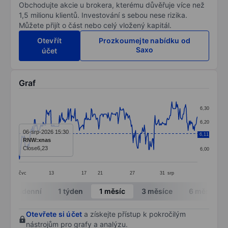
Obchodujte akcie u brokera, kterému důvěřuje více než
1,5 milionu klientů. Investování s sebou nese rizika.
Můžete přijít o část nebo celý vložený kapitál.
Otevřít
Prozkoumejte nabídku od
Saxo
účet
Graf
Chart
6,30
Line chart with 287 data points.
6,20
The chart has 1 X axis displaying categories.
06-srp-2026 15:30
6,11
6,10
RNW:xnas
The chart has 1 Y axis displaying values. Data ranges 
Close
6,23
6,00
čvc
13
17
21
27
31
srp
End of interactive chart.
Intradenní
1 týden
1 měsíc
3 měsíce
6 měsíců
Otevřete si účet
a získejte přístup k pokročilým
nástrojům pro grafy a analýzu.