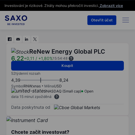
Investování je rizikové. Ztráty mohou překročit investici.
Zobrazit více
Otevřít účet
ReNew Energy Global PLC
6,22
+0,11
/
+1,80%
15:54:48
Koupit
52týdenní rozsah
4,39
8,24
Symbol
RNW:xnas
Měna
USD
NASDAQ (Small cap)
Open
data 15 minut zpožděná
Data poskytnuta od
Chcete začít investovat?