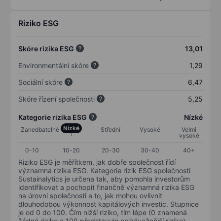
Riziko ESG
Skóre rizika ESG
13,01
Environmentální skóre
1,29
Sociální skóre
6,47
Skóre řízení společnosti
5,25
Kategorie rizika ESG
Nízké
Nízké
Zanedbatelné
Střední
Vysoké
Velmi
vysoké
0-10
10-20
20-30
30-40
40+
Riziko ESG je měřítkem, jak dobře společnost řídí
významná rizika ESG. Kategorie rizik ESG společnosti
Sustainalytics je určena tak, aby pomohla investorům
identifikovat a pochopit finančně významná rizika ESG
na úrovni společnosti a to, jak mohou ovlivnit
dlouhodobou výkonnost kapitálových investic. Stupnice
je od 0 do 100. Čím nižší riziko, tím lépe (0 znamená
žádné riziko a 100 představuje nejzávažnější riziko).