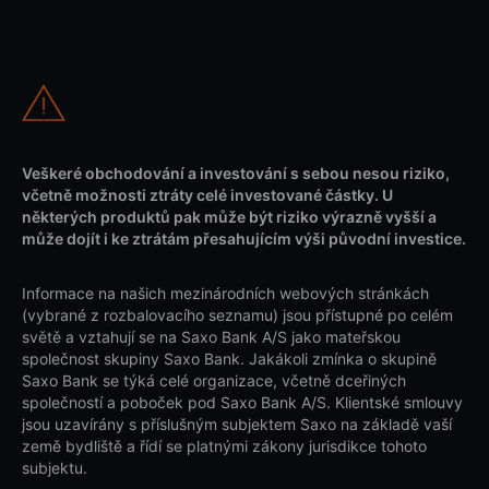
Veškeré obchodování a investování s sebou nesou riziko,
včetně možnosti ztráty celé investované částky. U
některých produktů pak může být riziko výrazně vyšší a
může dojít i ke ztrátám přesahujícím výši původní investice.
Informace na našich mezinárodních webových stránkách
(vybrané z rozbalovacího seznamu) jsou přístupné po celém
světě a vztahují se na Saxo Bank A/S jako mateřskou
společnost skupiny Saxo Bank. Jakákoli zmínka o skupině
Saxo Bank se týká celé organizace, včetně dceřiných
společností a poboček pod Saxo Bank A/S. Klientské smlouvy
jsou uzavírány s příslušným subjektem Saxo na základě vaší
země bydliště a řídí se platnými zákony jurisdikce tohoto
subjektu.