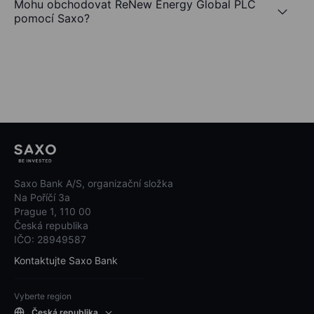
Mohu obchodovat ReNew Energy Global PLC
pomocí Saxo?
Saxo Bank A/S, organizační složka
Na Poříčí 3a
Prague 1, 110 00
Česká republika
IČO: 28949587
Kontaktujte Saxo Bank
Vyberte region
Česká republika