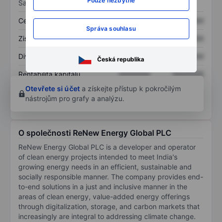
Pouze nezbytné
Sazby
Cena/tržby
XXXXXXX
XXXXXXX
Správa souhlasu
Zisk na akcii
XXXXXXX
XXXXXXX
Dividenda na akcii
XXXXXXX
XXXXXXX
Česká republika
Rentabilita kapitálu
XXXXXXX
XXXXXXX
Otevřete si účet
a získejte přístup k pokročilým
nástrojům pro grafy a analýzu.
O společnosti ReNew Energy Global PLC
ReNew Energy Global PLC is a developer and operator
of clean energy projects intended to meet India's
growing energy needs in an efficient, sustainable and
socially responsible manner. The company provides end-
to-end solutions in a just and inclusive manner in the
areas of clean energy, value-added energy offerings
through digitalization, storage, and carbon markets that
increasingly are integral to addressing climate change.