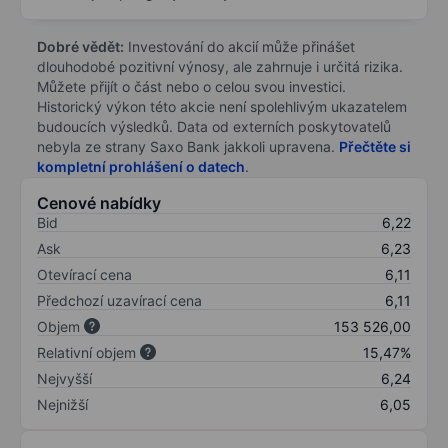
Dobré vědět:
Investování do akcií může přinášet
dlouhodobé pozitivní výnosy, ale zahrnuje i určitá rizika.
Můžete přijít o část nebo o celou svou investici.
Historický výkon této akcie není spolehlivým ukazatelem
budoucích výsledků. Data od externích poskytovatelů
nebyla ze strany Saxo Bank jakkoli upravena.
Přečtěte si
kompletní prohlášení o datech
.
Cenové nabídky
Bid
6,22
Ask
6,23
Otevírací cena
6,11
Předchozí uzavírací cena
6,11
Objem
153 526,00
Relativní objem
15,47%
Nejvyšší
6,24
Nejnižší
6,05