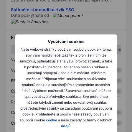
Stáhněte si metodiku rizik ESG
Data poskytnuta od
/
Finanční informace
Využívání cookies
Naše webové stránky používají soubory cookie k tomu,
1. čtvrtletí
2. čtvrtletí
aby vám nabídly lepší zážitek z prohlížení tím, že
Výkaz zisku a ztráty
umožňují, optimalizují a analyzují provoz stránek, a také
k poskytování personalizovaného obsahu reklam a
Výnos
XXXXXXX
XXXXXXX
umožňují připojení k sociálním médiím. Výběrem
možnosti "Přijmout vše" souhlasíte s používáním
EBITDA
XXXXXXX
XXXXXXX
souborů cookie a souvisejícím zpracováním osobních
údajů. Výběrem možnosti "Spravovat souhlas" můžete
Čistý příjem
XXXXXXX
XXXXXXX
spravovat své předvolby souhlasu. Své preference
Rozvaha
můžete kdykoli změnit nebo odvolat svůj souhlas
prostřednictvím stránky se zásadami používání souborů
Celková aktiva
XXXXXXX
XXXXXXX
cookie. Prohlédněte si prosím naše zásady používání
souborů cookie
cookie
a naše zásady ochrany osobních
Celkový dluh
XXXXXXX
XXXXXXX
údajů
.