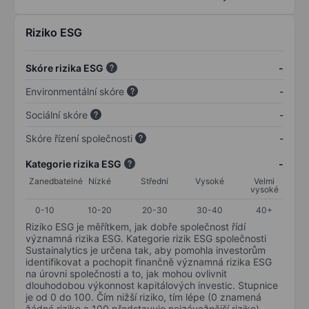
Riziko ESG
Skóre rizika ESG
-
Environmentální skóre
-
Sociální skóre
-
Skóre řízení společnosti
-
Kategorie rizika ESG
-
Zanedbatelné
Nízké
Střední
Vysoké
Velmi
vysoké
0-10
10-20
20-30
30-40
40+
Riziko ESG je měřítkem, jak dobře společnost řídí
významná rizika ESG. Kategorie rizik ESG společnosti
Sustainalytics je určena tak, aby pomohla investorům
identifikovat a pochopit finančně významná rizika ESG
na úrovni společnosti a to, jak mohou ovlivnit
dlouhodobou výkonnost kapitálových investic. Stupnice
je od 0 do 100. Čím nižší riziko, tím lépe (0 znamená
žádné riziko a 100 představuje nejzávažnější riziko).