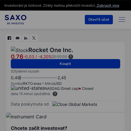
Investování je rizikové. Ztráty mohou překročit investici.
Zobrazit více
Otevřít účet
Rocket One Inc.
0,76
-0,03
/
-4,20%
20:00:00
Koupit
52týdenní rozsah
0,49
2,45
Symbol
RKTO:xnas
Měna
USD
NASDAQ (Small cap)
Closed
data 15 minut zpožděná
Data poskytnuta od
Chcete začít investovat?