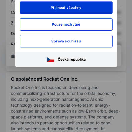
Sazby
Přijmout všechny
Cena/tržby
XXXXXXX
XXXXXXX
Zisk na akcii
XXXXXXX
XXXXXXX
Pouze nezbytné
Dividenda na akcii
XXXXXXX
XXXXXXX
Správa souhlasu
Rentabilita kapitálu
XXXXXXX
XXXXXXX
Otevřete si účet
a získejte přístup k pokročilým
nástrojům pro grafy a analýzu.
Česká republika
O společnosti Rocket One Inc.
Rocket One Inc is focused on developing and
commercializing infrastructure for the orbital economy,
including next-generation nanomagnetic AI chip
technology designed for radiation-tolerant, energy-
constrained environments such as low-Earth orbit, deep-
space platforms, and defense systems. The company
also intends to pursue opportunities related to nano-
launch systems and nanosatellite deployment. In