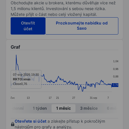
Obchodujte akcie u brokera, kterému důvěřuje více než
1,5 milionu klientů. Investování s sebou nese rizika.
Můžete přijít o část nebo celý vložený kapitál.
Otevřít
Prozkoumejte nabídku od
Saxo
účet
Graf
Chart
1,04
Line chart with 219 data points.
0,96
The chart has 1 X axis displaying categories.
07-srp-2026 19:30
0,88
RKTO:xnas
The chart has 1 Y axis displaying values. Data ranges f
Close
0,76
0,80
0,79
čvc
13
17
21
27
31
srp
7
End of interactive chart.
Intradenní
1 týden
1 měsíc
3 měsíce
6 měsíců
Otevřete si účet
a získejte přístup k pokročilým
nástrojům pro grafy a analýzu.