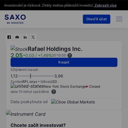
Investování je rizikové. Ztráty mohou překročit investici.
Zobrazit více
Otevřít účet
Rafael Holdings Inc.
2,05
+0,03
/
+1,49%
20:10:00
Koupit
52týdenní rozsah
1,12
3,96
Symbol
RFL:xnys
Měna
USD
New York Stock Exchange
Closed
data 15 minut zpožděná
Data poskytnuta od
Chcete začít investovat?