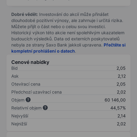
Dobré vědět:
Investování do akcií může přinášet
dlouhodobé pozitivní výnosy, ale zahrnuje i určitá rizika.
Můžete přijít o část nebo o celou svou investici.
Historický výkon této akcie není spolehlivým ukazatelem
budoucích výsledků. Data od externích poskytovatelů
nebyla ze strany Saxo Bank jakkoli upravena.
Přečtěte si
kompletní prohlášení o datech
.
Cenové nabídky
Bid
2,05
Ask
2,12
Otevírací cena
2,05
Předchozí uzavírací cena
2,02
Objem
60 146,00
Relativní objem
44,57%
Nejvyšší
2,14
Nejnižší
2,02