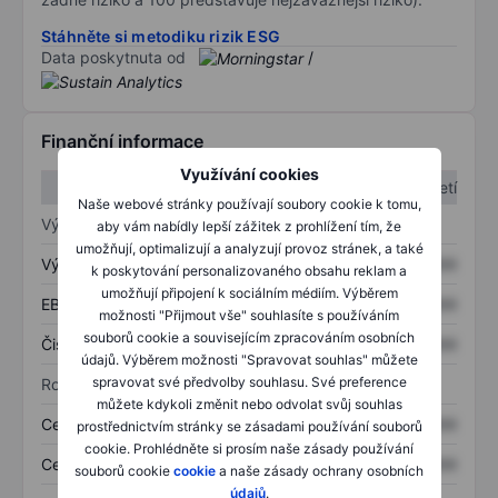
Stáhněte si metodiku rizik ESG
Data poskytnuta od
/
Finanční informace
Využívání cookies
1. čtvrtletí
2. čtvrtletí
Naše webové stránky používají soubory cookie k tomu,
Výkaz zisku a ztráty
aby vám nabídly lepší zážitek z prohlížení tím, že
umožňují, optimalizují a analyzují provoz stránek, a také
Výnos
XXXXXXX
XXXXXXX
k poskytování personalizovaného obsahu reklam a
umožňují připojení k sociálním médiím. Výběrem
EBITDA
XXXXXXX
XXXXXXX
možnosti "Přijmout vše" souhlasíte s používáním
souborů cookie a souvisejícím zpracováním osobních
Čistý příjem
XXXXXXX
XXXXXXX
údajů. Výběrem možnosti "Spravovat souhlas" můžete
spravovat své předvolby souhlasu. Své preference
Rozvaha
můžete kdykoli změnit nebo odvolat svůj souhlas
Celková aktiva
XXXXXXX
XXXXXXX
prostřednictvím stránky se zásadami používání souborů
cookie. Prohlédněte si prosím naše zásady používání
Celkový dluh
XXXXXXX
XXXXXXX
souborů cookie
cookie
a naše zásady ochrany osobních
údajů
.