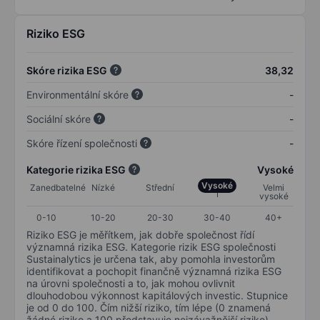
Riziko ESG
Skóre rizika ESG
38,32
Environmentální skóre
-
Sociální skóre
-
Skóre řízení společnosti
-
Kategorie rizika ESG
Vysoké
Vysoké
Zanedbatelné
Nízké
Střední
Velmi
vysoké
0-10
10-20
20-30
30-40
40+
Riziko ESG je měřítkem, jak dobře společnost řídí
významná rizika ESG. Kategorie rizik ESG společnosti
Sustainalytics je určena tak, aby pomohla investorům
identifikovat a pochopit finančně významná rizika ESG
na úrovni společnosti a to, jak mohou ovlivnit
dlouhodobou výkonnost kapitálových investic. Stupnice
je od 0 do 100. Čím nižší riziko, tím lépe (0 znamená
žádné riziko a 100 představuje nejzávažnější riziko).