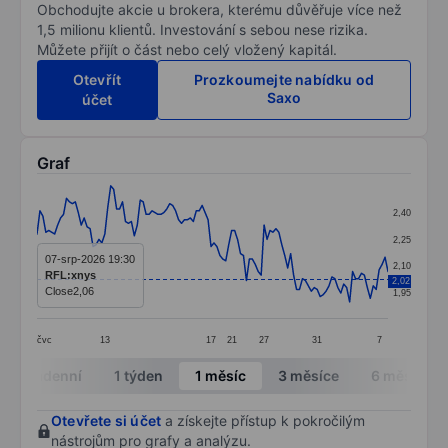
Obchodujte akcie u brokera, kterému důvěřuje více než
1,5 milionu klientů. Investování s sebou nese rizika.
Můžete přijít o část nebo celý vložený kapitál.
Otevřít
Prozkoumejte nabídku od
Saxo
účet
Graf
Chart
2,40
Line chart with 120 data points.
2,25
The chart has 1 X axis displaying categories.
07-srp-2026 19:30
2,10
RFL:xnys
2,02
The chart has 1 Y axis displaying values. Data ranges 
Close
2,06
1,95
čvc
13
17
21
27
31
7
End of interactive chart.
Intradenní
1 týden
1 měsíc
3 měsíce
6 měsíců
Otevřete si účet
a získejte přístup k pokročilým
nástrojům pro grafy a analýzu.