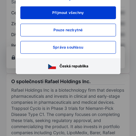
Sazby
Cena/tržby
XXXXXXX
XXXXXXX
Přijmout všechny
Zisk na akcii
XXXXXXX
XXXXXXX
Pouze nezbytné
Dividenda na akcii
XXXXXXX
XXXXXXX
Rentabilita kapitálu
XXXXXXX
XXXXXXX
Správa souhlasu
Otevřete si účet
a získejte přístup k pokročilým
nástrojům pro grafy a analýzu.
Česká republika
O společnosti Rafael Holdings Inc.
Rafael Holdings Inc is a biotechnology firm that develops
pharmaceuticals and invests in clinical and early-stage
companies in pharmaceuticals and medical devices.
Trappsol Cyclo is in Phase 3 trials for Niemann-Pick
Disease Type C1. The company focuses on completing
these trials, seeking regulatory approval, and
commercializing the product. It also invests in portfolio
companies including Cyclo, LipoMedix, Barer, Rafael