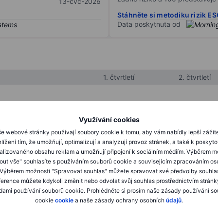
13-čvc-2026
Stáhněte si metodiku rizik E
Data poskytnuta od
1. čtvrtletí
2. čtvrtletí
XXXXXXX
XXXXXXX
Využívání cookies
XXXXXXX
XXXXXXX
e webové stránky používají soubory cookie k tomu, aby vám nabídly lepší zážit
lížení tím, že umožňují, optimalizují a analyzují provoz stránek, a také k poskyt
XXXXXXX
XXXXXXX
alizovaného obsahu reklam a umožňují připojení k sociálním médiím. Výběrem m
mout vše" souhlasíte s používáním souborů cookie a souvisejícím zpracováním os
 Výběrem možnosti "Spravovat souhlas" můžete spravovat své předvolby souhla
XXXXXXX
XXXXXXX
ference můžete kdykoli změnit nebo odvolat svůj souhlas prostřednictvím stránk
ami používání souborů cookie. Prohlédněte si prosím naše zásady používání s
XXXXXXX
XXXXXXX
cookie
cookie
a naše zásady ochrany osobních
údajů
.