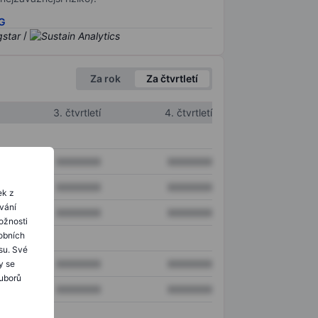
SG
/
Za rok
Za čtvrtletí
3. čtvrtletí
4. čtvrtletí
XXXXXXX
XXXXXXX
XXXXXXX
XXXXXXX
ek z
ování
XXXXXXX
XXXXXXX
ožnosti
obních
su. Své
XXXXXXX
XXXXXXX
y se
ouborů
XXXXXXX
XXXXXXX