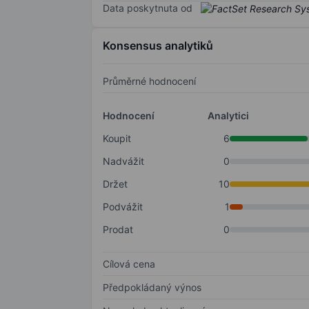
Data poskytnuta od
Konsensus analytiků
Průměrné hodnocení
Hodnocení
Analytici
Koupit
6
Nadvážit
0
Držet
10
Podvážit
1
Prodat
0
Cílová cena
Předpokládaný výnos