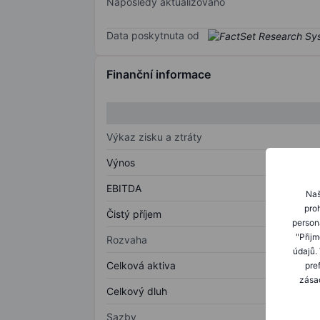
Naposledy aktualizováno
Data poskytnuta od
Finanční informace
Výkaz zisku a ztráty
Výnos
EBITDA
Naš
proh
Čistý příjem
person
"Přij
Rozvaha
údajů.
Celková aktiva
pre
zásad
Celkový dluh
Sazby