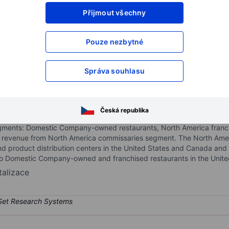
Přijmout všechny
XXXXXXX
XXXXXXX
XXXXXXX
XXXXXXX
Pouze nezbytné
XXXXXXX
XXXXXXX
Otevřete si účet
a získejte přístup k p
Správa souhlasu
XXXXXXX
XXXXXXX
 Inc.
Česká republika
nchises pizza delivery and carryout restaurants and, in certain inter
 segments: Domestic Company-owned restaurants, North America franc
 revenue from North America commissaries segment. The North Amer
nd product distribution centers in the United States and Canada and d
 to Domestic Company-owned and franchised restaurants in the Unit
talizace