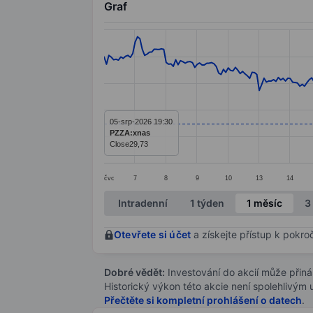
Graf
Chart
Line chart with 299 data points.
The chart has 1 X axis displaying categ
The chart has 1 Y axis displaying value
05-srp-2026 19:30
PZZA:xnas
Close
29,73
čvc
7
8
9
10
13
14
End of interactive chart.
Intradenní
1 týden
1 měsíc
3
Otevřete si účet
a získejte přístup k pokro
Dobré vědět:
Investování do akcií může přináše
Historický výkon této akcie není spolehlivým
Přečtěte si kompletní prohlášení o datech
.