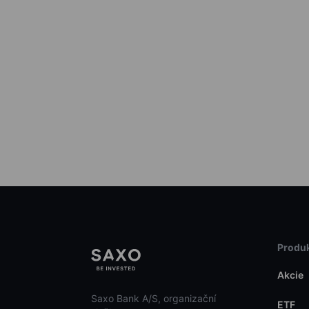
Produk
Akcie
Saxo Bank A/S, organizační
ETF