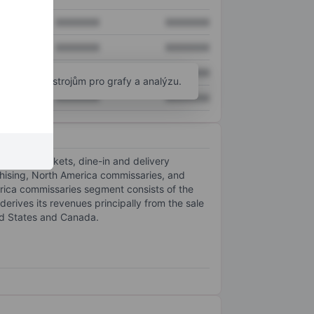
XXXXXXX
XXXXXXX
XXXXXXX
XXXXXXX
XXXXXXX
XXXXXXX
okročilým nástrojům pro grafy a analýzu.
XXXXXXX
XXXXXXX
national markets, dine-in and delivery
hising, North America commissaries, and
ica commissaries segment consists of the
erives its revenues principally from the sale
ed States and Canada.