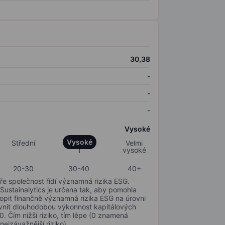
30,38
-
-
-
Vysoké
Vysoké
Střední
Velmi
vysoké
20-30
30-40
40+
ře společnost řídí významná rizika ESG.
 Sustainalytics je určena tak, aby pomohla
hopit finančně významná rizika ESG na úrovni
livnit dlouhodobou výkonnost kapitálových
0. Čím nižší riziko, tím lépe (0 znamená
nejzávažnější riziko).