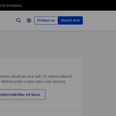
ční investice.
Přihlásit se
Otevřít účet
rému důvěřuje více než 1,5 milionu klientů.
. Můžete přijít o část nebo celý vložený
ejte nabídku od Saxo