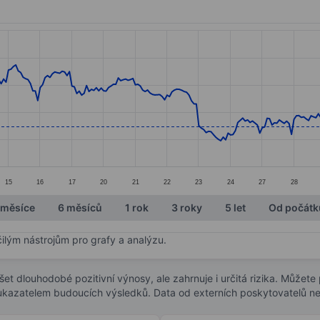
ories.
s. Data ranges from 29.73 to 35.62.
15
16
17
20
21
22
23
24
27
28
 měsíce
6 měsíců
1 rok
3 roky
5 let
Od počátk
čilým nástrojům pro grafy a analýzu.
t dlouhodobé pozitivní výnosy, ale zahrnuje i určitá rizika. Můžete př
 ukazatelem budoucích výsledků. Data od externích poskytovatelů ne