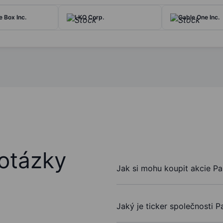
e Box Inc.
LKQ Corp.
Cable One Inc.
otázky
Jak si mohu koupit akcie Pap
Jaký je ticker společnosti P