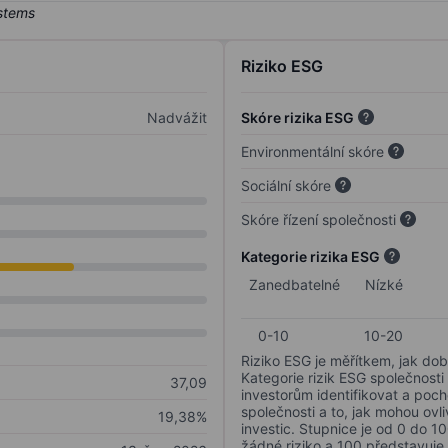
Riziko ESG
Nadvážit
Skóre rizika ESG
Environmentální skóre
Sociální skóre
Skóre řízení společnosti
Kategorie rizika ESG
Zanedbatelné
Nízké
0-10
10-20
Riziko ESG je měřítkem, jak dob
Kategorie rizik ESG společnosti
37,09
investorům identifikovat a poc
společnosti a to, jak mohou ov
19,38%
investic. Stupnice je od 0 do 10
žádné riziko a 100 představuje 