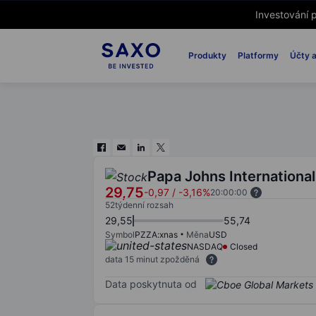
Investování p
Produkty
Platformy
Účty a
Papa Johns International
29,75
-0,97
/
-3,16%
20:00:00
52týdenní rozsah
29,55
55,74
Symbol
PZZA:xnas
Měna
USD
NASDAQ
Closed
data 15 minut zpožděná
Data poskytnuta od