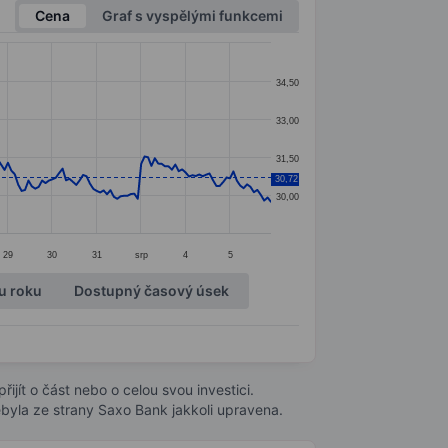
Cena
Graf s vyspělými funkcemi
34,50
33,00
31,50
30,72
30,00
29
30
31
srp
4
5
u roku
Dostupný časový úsek
ijít o část nebo o celou svou investici.
byla ze strany Saxo Bank jakkoli upravena.