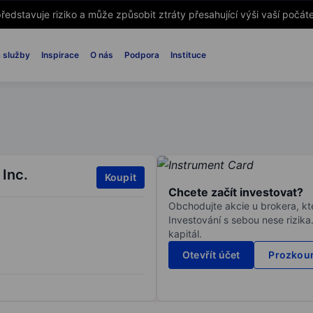
ředstavuje riziko a může způsobit ztráty přesahující výši vaší počáte
 služby
Inspirace
O nás
Podpora
Instituce
 Inc.
Koupit
Chcete začít investovat?
Obchodujte akcie u brokera, kte
Investování s sebou nese rizika
kapitál.
Otevřít účet
Prozkoum