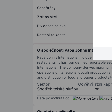
Cena/tržby
Zisk na akcii
Dividenda na akcii
Rentabilita kapitálu
O společnosti Papa Johns International
Papa John's International Inc operates and fra
restaurants. It has four defined reportable
International. The company derives maximum
operations of its regional dough production a
and distribution of food and paper products
Sektor
Odvětví
Tržní kapi
Spotřebitelské služby
-
1bn
Data poskytnuta od
/
Ostatní se zajímali o