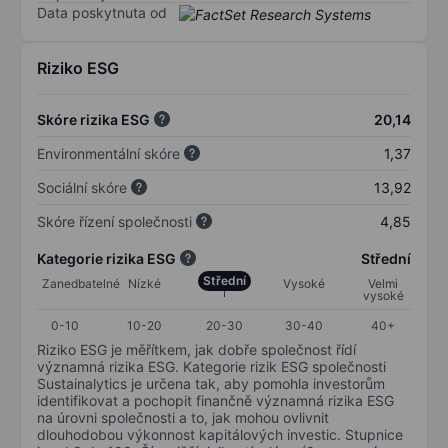
Data poskytnuta od
Riziko ESG
Skóre rizika ESG
20,14
Environmentální skóre
1,37
Sociální skóre
13,92
Skóre řízení společnosti
4,85
Kategorie rizika ESG
Střední
Střední
Zanedbatelné
Nízké
Vysoké
Velmi
vysoké
0-10
10-20
20-30
30-40
40+
Riziko ESG je měřítkem, jak dobře společnost řídí
významná rizika ESG. Kategorie rizik ESG společnosti
Sustainalytics je určena tak, aby pomohla investorům
identifikovat a pochopit finančně významná rizika ESG
na úrovni společnosti a to, jak mohou ovlivnit
dlouhodobou výkonnost kapitálových investic. Stupnice