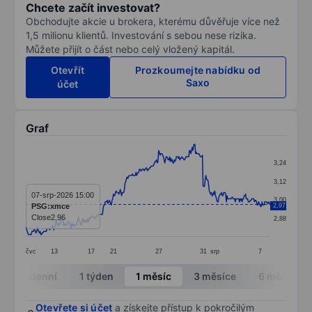
Chcete začít investovat?
Obchodujte akcie u brokera, kterému důvěřuje více než
1,5 milionu klientů. Investování s sebou nese rizika.
Můžete přijít o část nebo celý vložený kapitál.
Otevřít
Prozkoumejte nabídku od
Saxo
účet
Graf
Chart
3,24
Line chart with 358 data points.
3,12
The chart has 1 X axis displaying categories.
07-srp-2026 15:00
3,00
PSG:xmce
2,97
The chart has 1 Y axis displaying values. Data ranges 
Close
2,96
2,88
čvc
13
17
21
27
31
srp
7
End of interactive chart.
Intradenní
1 týden
1 měsíc
3 měsíce
6 měsíců
Otevřete si účet
a získejte přístup k pokročilým