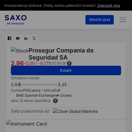
Investování je rizikové. Ztráty mohou překročit investici.
Zobrazit více
Otevřít účet
Prosegur Compania de
Seguridad SA
2,96
-0,00
/
-0,17%
15:35:29
Koupit
52týdenní rozsah
2,44
3,35
Symbol
PSG:xmce
Měna
EUR
BME Spanish Exchanges
Closed
data 15 minut zpožděná
Data poskytnuta od