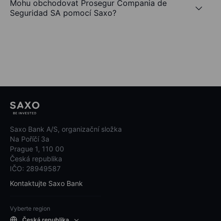
Mohu obchodovat Prosegur Compania de
Seguridad SA pomocí Saxo?
Saxo Bank A/S, organizační složka
Na Poříčí 3a
Prague 1, 110 00
Česká republika
IČO: 28949587
Kontaktujte Saxo Bank
Vyberte region
Česká republika