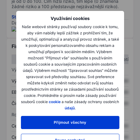
je od 0 do 100. Čím nižší riziko, tím lépe (0 znamená
žádné riziko a 100 představuje nejzávažnější riziko).
Stáhněte si metodiku rizik ESG
Využívání cookies
Data poskytnuta od
/
Naše webové stránky používají soubory cookie k tomu,
aby vám nabídly lepší zážitek z prohlížení tím, že
umožňují, optimalizují a analyzují provoz stránek, a také
Finanční informace
k poskytování personalizovaného obsahu reklam a
umožňují připojení k sociálním médiím. Výběrem
možnosti "Přijmout vše" souhlasíte s používáním
1. čtvrtletí
2. čtvrtletí
souborů cookie a souvisejícím zpracováním osobních
Výkaz zisku a ztráty
údajů. Výběrem možnosti "Spravovat souhlas" můžete
spravovat své předvolby souhlasu. Své preference
Výnos
XXXXXXX
XXXXXXX
můžete kdykoli změnit nebo odvolat svůj souhlas
prostřednictvím stránky se zásadami používání souborů
EBITDA
XXXXXXX
XXXXXXX
cookie. Prohlédněte si prosím naše zásady používání
souborů cookie
cookie
a naše zásady ochrany osobních
Čistý příjem
XXXXXXX
XXXXXXX
údajů
.
Rozvaha
Přijmout všechny
Celková aktiva
XXXXXXX
XXXXXXX
Celkový dluh
XXXXXXX
XXXXXXX