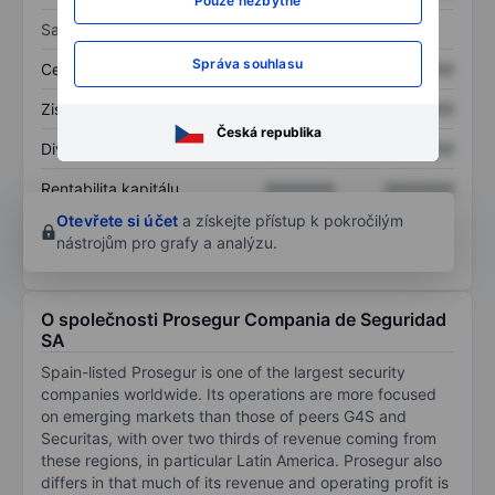
Pouze nezbytné
Sazby
Správa souhlasu
Cena/tržby
XXXXXXX
XXXXXXX
Zisk na akcii
XXXXXXX
XXXXXXX
Česká republika
Dividenda na akcii
XXXXXXX
XXXXXXX
Rentabilita kapitálu
XXXXXXX
XXXXXXX
Otevřete si účet
a získejte přístup k pokročilým
nástrojům pro grafy a analýzu.
O společnosti Prosegur Compania de Seguridad
SA
Spain-listed Prosegur is one of the largest security
companies worldwide. Its operations are more focused
on emerging markets than those of peers G4S and
Securitas, with over two thirds of revenue coming from
these regions, in particular Latin America. Prosegur also
differs in that much of its revenue and operating profit is