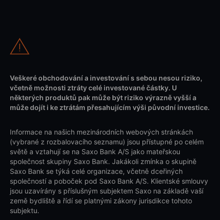
Veškeré obchodování a investování s sebou nesou riziko,
včetně možnosti ztráty celé investované částky. U
některých produktů pak může být riziko výrazně vyšší a
může dojít i ke ztrátám přesahujícím výši původní investice.
Informace na našich mezinárodních webových stránkách
(vybrané z rozbalovacího seznamu) jsou přístupné po celém
světě a vztahují se na Saxo Bank A/S jako mateřskou
společnost skupiny Saxo Bank. Jakákoli zmínka o skupině
Saxo Bank se týká celé organizace, včetně dceřiných
společností a poboček pod Saxo Bank A/S. Klientské smlouvy
jsou uzavírány s příslušným subjektem Saxo na základě vaší
země bydliště a řídí se platnými zákony jurisdikce tohoto
subjektu.