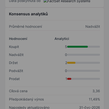
Data poskytnuta od
Konsensus analytiků
Průměrné hodnocení
Nadvážit
Hodnocení
Analytici
Koupit
5
Nadvážit
0
Držet
2
Podvážit
0
Prodat
1
Cílová cena
3,36
Předpokládaný výnos
11,49%
Naposledy aktualizováno
31-čvc-2026