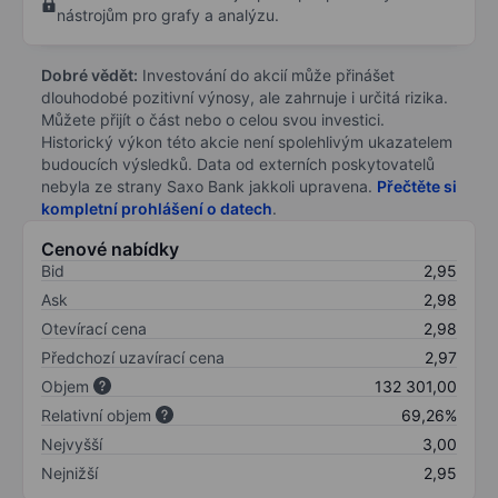
nástrojům pro grafy a analýzu.
Dobré vědět:
Investování do akcií může přinášet
dlouhodobé pozitivní výnosy, ale zahrnuje i určitá rizika.
Můžete přijít o část nebo o celou svou investici.
Historický výkon této akcie není spolehlivým ukazatelem
budoucích výsledků. Data od externích poskytovatelů
nebyla ze strany Saxo Bank jakkoli upravena.
Přečtěte si
kompletní prohlášení o datech
.
Cenové nabídky
Bid
2,95
Ask
2,98
Otevírací cena
2,98
Předchozí uzavírací cena
2,97
Objem
132 301,00
Relativní objem
69,26%
Nejvyšší
3,00
Nejnižší
2,95