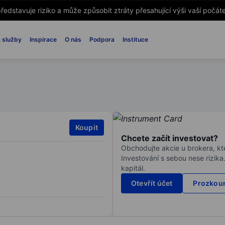
ředstavuje riziko a může způsobit ztráty přesahující výši vaší počáte
 služby
Inspirace
O nás
Podpora
Instituce
Koupit
Chcete začít investovat?
Obchodujte akcie u brokera, kte
Investování s sebou nese rizika
kapitál.
Otevřít účet
Prozkoum