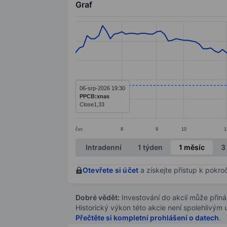
Graf
Chart
Line chart with 135 data points.
The chart has 1 X axis displaying categ
The chart has 1 Y axis displaying value
06-srp-2026 19:30
PPCB:xnas
Close
1,33
čvc
8
9
10
1
End of interactive chart.
Intradenní
1 týden
1 měsíc
3
Otevřete si účet
a získejte přístup k pokro
Dobré vědět:
Investování do akcií může přináše
Historický výkon této akcie není spolehlivým
Přečtěte si kompletní prohlášení o datech
.