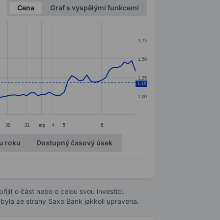
Cena
Graf s vyspělými funkcemi
1,75
1,50
1,25
1,18
1,00
30
31
srp
4
5
6
u roku
Dostupný časový úsek
ijít o část nebo o celou svou investici.
byla ze strany Saxo Bank jakkoli upravena.