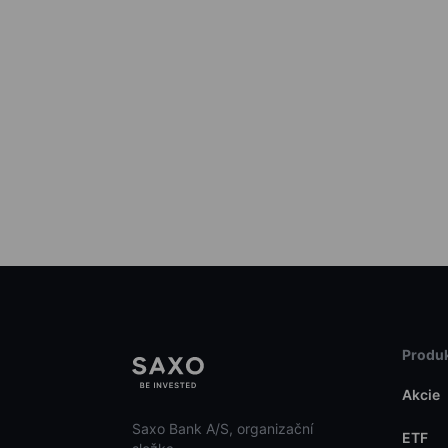
Produk
Akcie
Saxo Bank A/S, organizační
ETF