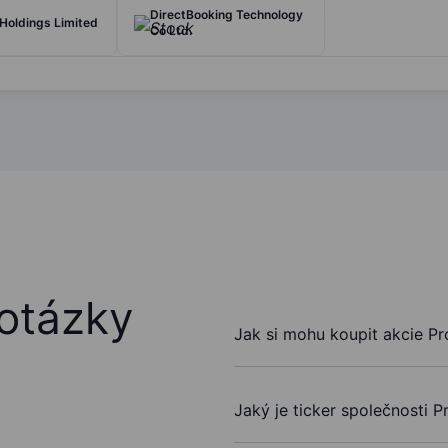
DirectBooking Technology
Holdings Limited
Co Ltd.
otázky
Jak si mohu koupit akcie P
Jaký je ticker společnosti 