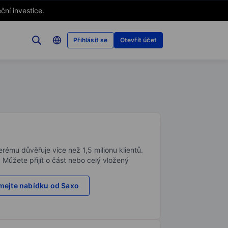
ční investice.
Přihlásit se
Otevřít účet
rému důvěřuje více než 1,5 milionu klientů.
. Můžete přijít o část nebo celý vložený
ejte nabídku od Saxo