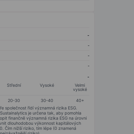
-
-
-
-
-
Střední
Vysoké
Velmi
vysoké
20-30
30-40
40+
ře společnost řídí významná rizika ESG.
 Sustainalytics je určena tak, aby pomohla
hopit finančně významná rizika ESG na úrovni
livnit dlouhodobou výkonnost kapitálových
0. Čím nižší riziko, tím lépe (0 znamená
nejzávažnější riziko).