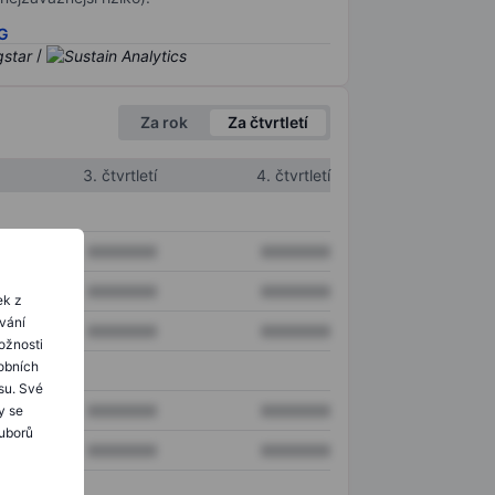
SG
/
Za rok
Za čtvrtletí
3. čtvrtletí
4. čtvrtletí
XXXXXXX
XXXXXXX
XXXXXXX
XXXXXXX
ek z
ování
XXXXXXX
XXXXXXX
ožnosti
obních
su. Své
XXXXXXX
XXXXXXX
y se
ouborů
XXXXXXX
XXXXXXX