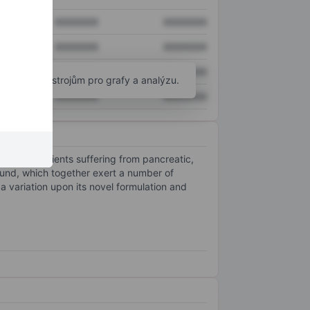
XXXXXXX
XXXXXXX
XXXXXXX
XXXXXXX
XXXXXXX
XXXXXXX
okročilým nástrojům pro grafy a analýzu.
XXXXXXX
XXXXXXX
ts for patients suffering from pancreatic,
ound, which together exert a number of
a variation upon its novel formulation and