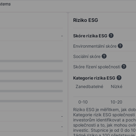
Riziko ESG
-
Skóre rizika ESG
Environmentální skóre
Sociální skóre
Skóre řízení společnosti
Kategorie rizika ESG
Zanedbatelné
Nízké
0-10
10-20
Riziko ESG je měřítkem, jak dob
Kategorie rizik ESG společnosti
-
investorům identifikovat a poc
společnosti a to, jak mohou ov
-
investic. Stupnice je od 0 do 10
žádné riziko a 100 představuje 