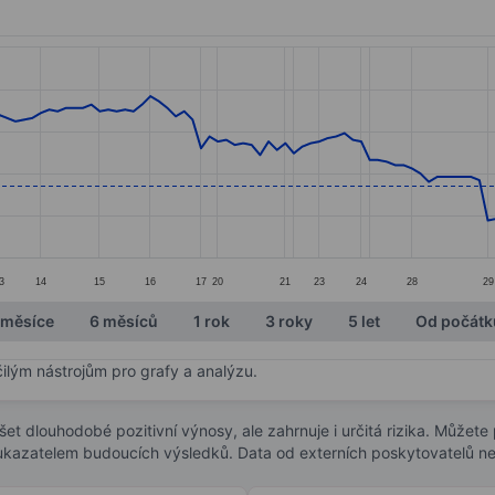
ories.
s. Data ranges from 0.97 to 1.95.
3
14
15
16
17
20
21
23
24
28
29
 měsíce
6 měsíců
1 rok
3 roky
5 let
Od počátk
čilým nástrojům pro grafy a analýzu.
t dlouhodobé pozitivní výnosy, ale zahrnuje i určitá rizika. Můžete př
 ukazatelem budoucích výsledků. Data od externích poskytovatelů ne