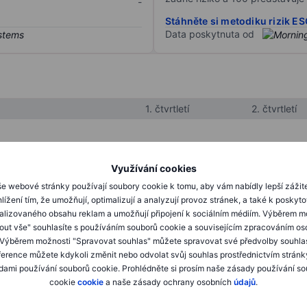
-
Stáhněte si metodiku rizik E
Data poskytnuta od
1. čtvrtletí
2. čtvrtletí
XXXXXXX
XXXXXXX
Využívání cookies
XXXXXXX
XXXXXXX
e webové stránky používají soubory cookie k tomu, aby vám nabídly lepší zážit
lížení tím, že umožňují, optimalizují a analyzují provoz stránek, a také k poskyt
XXXXXXX
XXXXXXX
alizovaného obsahu reklam a umožňují připojení k sociálním médiím. Výběrem m
mout vše" souhlasíte s používáním souborů cookie a souvisejícím zpracováním os
 Výběrem možnosti "Spravovat souhlas" můžete spravovat své předvolby souhla
XXXXXXX
XXXXXXX
ference můžete kdykoli změnit nebo odvolat svůj souhlas prostřednictvím stránk
ami používání souborů cookie. Prohlédněte si prosím naše zásady používání s
XXXXXXX
XXXXXXX
cookie
cookie
a naše zásady ochrany osobních
údajů
.