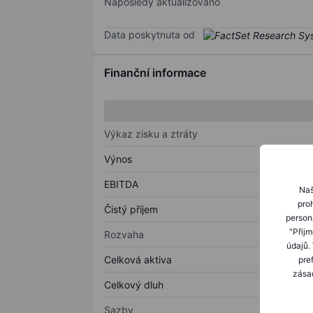
Naposledy aktualizováno
Data poskytnuta od
Finanční informace
Výkaz zisku a ztráty
Výnos
EBITDA
Naš
proh
Čistý příjem
person
"Přij
Rozvaha
údajů.
Celková aktiva
pre
zásad
Celkový dluh
Sazby