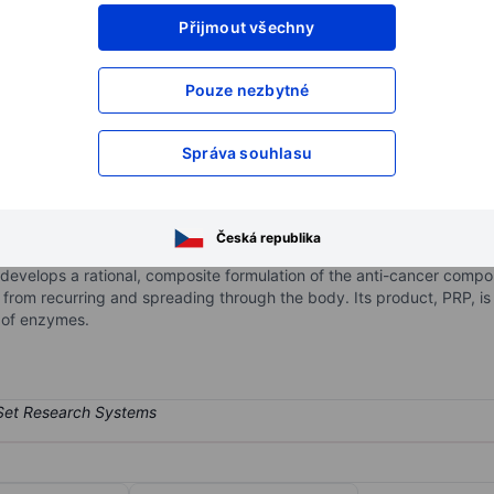
Přijmout všechny
XXXXXXX
XXXXXXX
XXXXXXX
XXXXXXX
Pouze nezbytné
XXXXXXX
XXXXXXX
Otevřete si účet
a získejte přístup k p
Správa souhlasu
XXXXXXX
XXXXXXX
Česká republika
e healthcare company. It focuses on developing new cancer treatmen
develops a rational, composite formulation of the anti-cancer comp
 from recurring and spreading through the body. Its product, PRP, is 
 of enzymes.