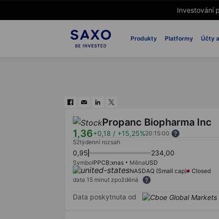
Investování p
Produkty
Platformy
Účty a
Propanc Biopharma Inc
1,36
+0,18
/
+15,25%
20:15:00
52týdenní rozsah
0,95
234,00
Symbol
PPCB:xnas
Měna
USD
NASDAQ (Small cap)
Closed
data 15 minut zpožděná
Data poskytnuta od