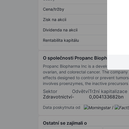
Cena/tržby
Zisk na akcii
Dividenda na akcii
Rentabilita kapitálu
O společnosti Propanc Biopharma Inc
Propanc Biopharma Inc is a development-stag
ovarian, and colorectal cancer. The company 
effects designed to control or prevent tumors
involves proenzymes, the inactive precursors
Sektor
Odvětví
Tržní kapitalizace
Zdravotnictví
-
0,004133682bn
Data poskytnuta od
/
Ostatní se zajímali o