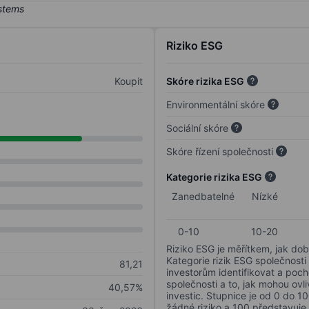
Riziko ESG
Koupit
Skóre rizika ESG
Environmentální skóre
Sociální skóre
Skóre řízení společnosti
Kategorie rizika ESG
Zanedbatelné
Nízké
0-10
10-20
Riziko ESG je měřítkem, jak dob
Kategorie rizik ESG společnosti
81,21
investorům identifikovat a poc
společnosti a to, jak mohou ov
40,57%
investic. Stupnice je od 0 do 10
žádné riziko a 100 představuje 