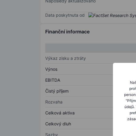
Naposledy aktualizováno
Data poskytnuta od
Finanční informace
Výkaz zisku a ztráty
Výnos
EBITDA
Naš
proh
Čistý příjem
person
"Přij
Rozvaha
údajů.
Celková aktiva
pre
zásad
Celkový dluh
Sazby