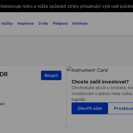
ředstavuje riziko a může způsobit ztráty přesahující výši vaší počáte
 služby
Inspirace
O nás
Podpora
Instituce
ADR
Koupit
Chcete začít investovat?
Obchodujte akcie u brokera, kte
Investování s sebou nese rizika
kapitál.
sed
Otevřít účet
Prozkoum