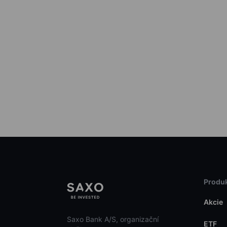
Produk
Akcie
Saxo Bank A/S, organizační
ETF