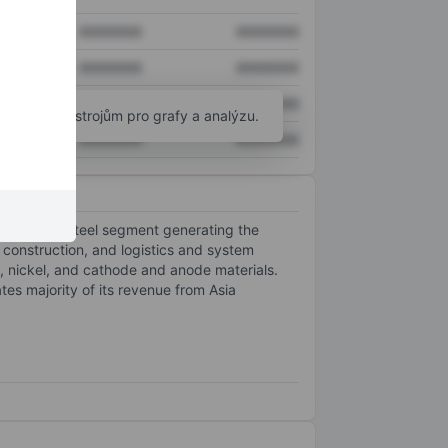
XXXXXXX
XXXXXXX
XXXXXXX
XXXXXXX
XXXXXXX
XXXXXXX
okročilým nástrojům pro grafy a analýzu.
XXXXXXX
XXXXXXX
s, with the Steel segment generating the
 construction, and logistics and system
m, nickel, and cathode and anode materials.
es majority of its revenue from Asia