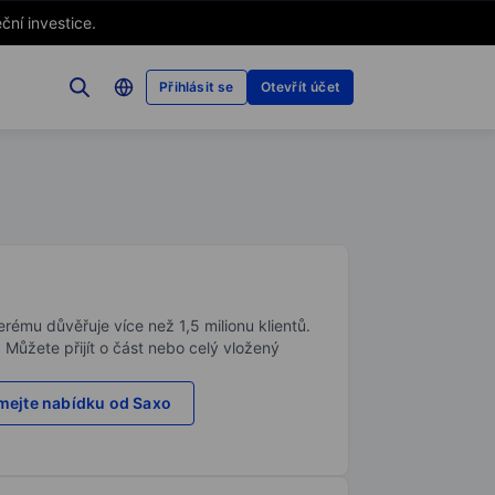
ční investice.
Přihlásit se
Otevřít účet
rému důvěřuje více než 1,5 milionu klientů.
. Můžete přijít o část nebo celý vložený
ejte nabídku od Saxo