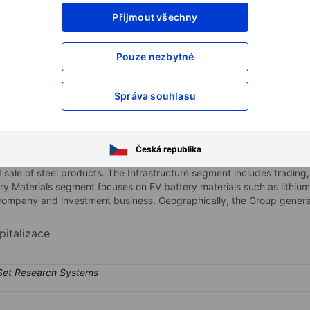
Přijmout všechny
XXXXXXX
XXXXXXX
XXXXXXX
XXXXXXX
Pouze nezbytné
XXXXXXX
XXXXXXX
Otevřete si účet
a získejte přístup k p
Správa souhlasu
XXXXXXX
XXXXXXX
ADR
Česká republika
ting through its subsidiaries. Its business is divided into segment
sale of steel products. The Infrastructure segment includes trading,
ery Materials segment focuses on EV battery materials such as lithiu
company and investment business. Geographically, the Group generat
pitalizace