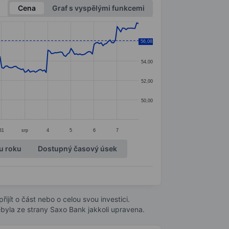
Cena
Graf s vyspělými funkcemi
56,08
56,00
54,00
52,00
50,00
31
srp
4
5
6
7
u roku
Dostupný časový úsek
ijít o část nebo o celou svou investici.
byla ze strany Saxo Bank jakkoli upravena.