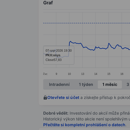
Graf
Chart
Line chart with 294 data points.
The chart has 1 X axis displaying categ
The chart has 1 Y axis displaying value
07-srp-2026 19:30
PKX:xnys
Close
57,83
čvc
9
10
13
14
15
16
End of interactive chart.
Intradenní
1 týden
1 měsíc
3
Otevřete si účet
a získejte přístup k pokro
Dobré vědět:
Investování do akcií může přináše
Historický výkon této akcie není spolehlivým
Přečtěte si kompletní prohlášení o datech
.