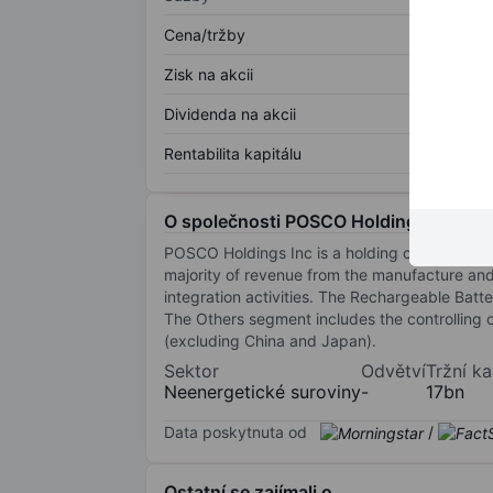
Cena/tržby
Zisk na akcii
Dividenda na akcii
Rentabilita kapitálu
O společnosti POSCO Holdings Inc. - 
POSCO Holdings Inc is a holding company opera
majority of revenue from the manufacture and 
integration activities. The Rechargeable Batt
The Others segment includes the controlling 
(excluding China and Japan).
Sektor
Odvětví
Tržní ka
Neenergetické suroviny
-
17bn
Data poskytnuta od
/
Ostatní se zajímali o