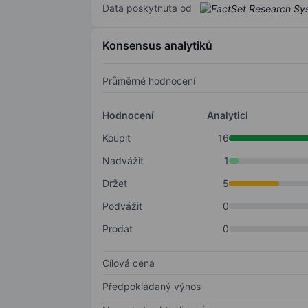
Data poskytnuta od
Konsensus analytiků
Průměrné hodnocení
Hodnocení
Analytici
Koupit
16
Nadvážit
1
Držet
5
Podvážit
0
Prodat
0
Cílová cena
Předpokládaný výnos