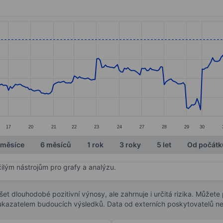
ories.
s. Data ranges from 48.66 to 57.91.
17
20
21
22
23
24
27
28
29
30
 měsíce
6 měsíců
1 rok
3 roky
5 let
Od počátk
čilým nástrojům pro grafy a analýzu.
t dlouhodobé pozitivní výnosy, ale zahrnuje i určitá rizika. Můžete př
 ukazatelem budoucích výsledků. Data od externích poskytovatelů ne