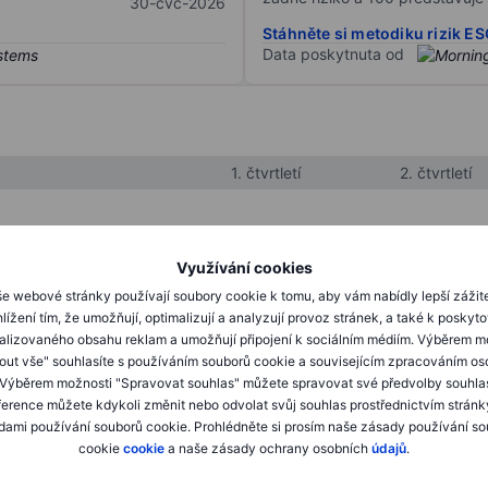
30-čvc-2026
Stáhněte si metodiku rizik E
Data poskytnuta od
1. čtvrtletí
2. čtvrtletí
XXXXXXX
XXXXXXX
Využívání cookies
XXXXXXX
XXXXXXX
e webové stránky používají soubory cookie k tomu, aby vám nabídly lepší zážit
lížení tím, že umožňují, optimalizují a analyzují provoz stránek, a také k poskyt
XXXXXXX
XXXXXXX
alizovaného obsahu reklam a umožňují připojení k sociálním médiím. Výběrem m
mout vše" souhlasíte s používáním souborů cookie a souvisejícím zpracováním os
 Výběrem možnosti "Spravovat souhlas" můžete spravovat své předvolby souhla
XXXXXXX
XXXXXXX
ference můžete kdykoli změnit nebo odvolat svůj souhlas prostřednictvím stránk
ami používání souborů cookie. Prohlédněte si prosím naše zásady používání s
XXXXXXX
XXXXXXX
cookie
cookie
a naše zásady ochrany osobních
údajů
.