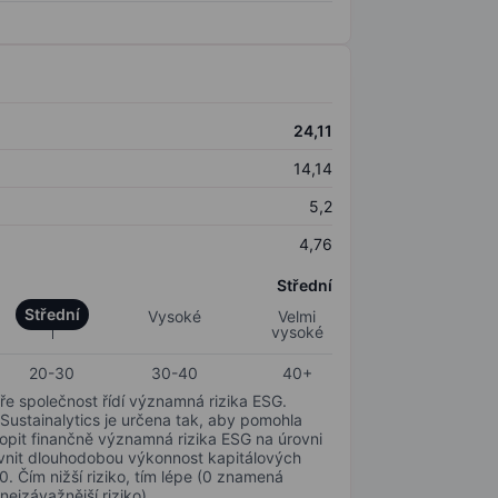
24,11
14,14
5,2
4,76
Střední
Střední
Vysoké
Velmi
vysoké
20-30
30-40
40+
ře společnost řídí významná rizika ESG.
 Sustainalytics je určena tak, aby pomohla
hopit finančně významná rizika ESG na úrovni
livnit dlouhodobou výkonnost kapitálových
0. Čím nižší riziko, tím lépe (0 znamená
nejzávažnější riziko).