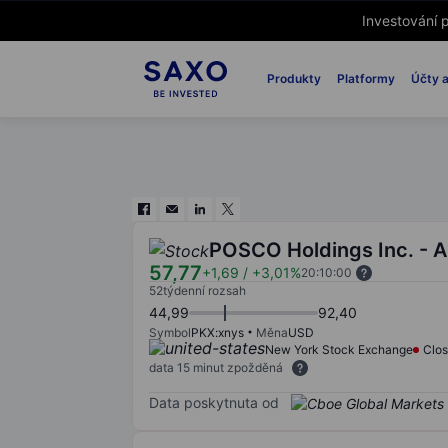
Investování p
Produkty
Platformy
Účty a
POSCO Holdings Inc. - 
57,77
+1,69
/
+3,01%
20:10:00
52týdenní rozsah
44,99
92,40
Symbol
PKX:xnys
Měna
USD
New York Stock Exchange
Clo
data 15 minut zpožděná
Data poskytnuta od