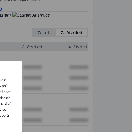
SG
/
Za rok
Za čtvrtletí
3. čtvrtletí
4. čtvrtletí
XXXXXXX
XXXXXXX
XXXXXXX
XXXXXXX
ek z
ování
XXXXXXX
XXXXXXX
ožnosti
obních
su. Své
XXXXXXX
XXXXXXX
y se
ouborů
XXXXXXX
XXXXXXX