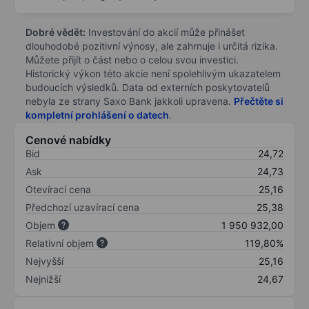
Dobré vědět:
Investování do akcií může přinášet
dlouhodobé pozitivní výnosy, ale zahrnuje i určitá rizika.
Můžete přijít o část nebo o celou svou investici.
Historický výkon této akcie není spolehlivým ukazatelem
budoucích výsledků. Data od externích poskytovatelů
nebyla ze strany Saxo Bank jakkoli upravena.
Přečtěte si
kompletní prohlášení o datech
.
Cenové nabídky
Bid
24,72
Ask
24,73
Otevírací cena
25,16
Předchozí uzavírací cena
25,38
Objem
1 950 932,00
Relativní objem
119,80%
Nejvyšší
25,16
Nejnižší
24,67