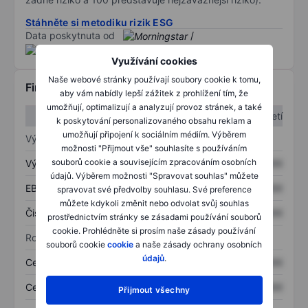
Stáhněte si metodiku rizik ESG
Data poskytnuta od
/
Využívání cookies
Naše webové stránky používají soubory cookie k tomu,
Finanční informace
aby vám nabídly lepší zážitek z prohlížení tím, že
umožňují, optimalizují a analyzují provoz stránek, a také
1. čtvrtletí
2. čtvrtletí
k poskytování personalizovaného obsahu reklam a
umožňují připojení k sociálním médiím. Výběrem
Výkaz zisku a ztráty
možnosti "Přijmout vše" souhlasíte s používáním
souborů cookie a souvisejícím zpracováním osobních
Výnos
XXXXXXX
XXXXXXX
údajů. Výběrem možnosti "Spravovat souhlas" můžete
EBITDA
XXXXXXX
XXXXXXX
spravovat své předvolby souhlasu. Své preference
můžete kdykoli změnit nebo odvolat svůj souhlas
Čistý příjem
XXXXXXX
XXXXXXX
prostřednictvím stránky se zásadami používání souborů
cookie. Prohlédněte si prosím naše zásady používání
Rozvaha
souborů cookie
cookie
a naše zásady ochrany osobních
údajů
.
Celková aktiva
XXXXXXX
XXXXXXX
Celkový dluh
XXXXXXX
XXXXXXX
Přijmout všechny