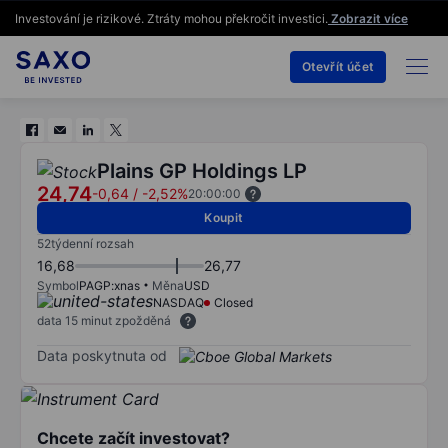
Investování je rizikové. Ztráty mohou překročit investici.
Zobrazit více
Otevřít účet
Plains GP Holdings LP
24,74
-0,64
/
-2,52%
20:00:00
Koupit
52týdenní rozsah
16,68
26,77
Symbol
PAGP:xnas
Měna
USD
NASDAQ
Closed
data 15 minut zpožděná
Data poskytnuta od
Chcete začít investovat?