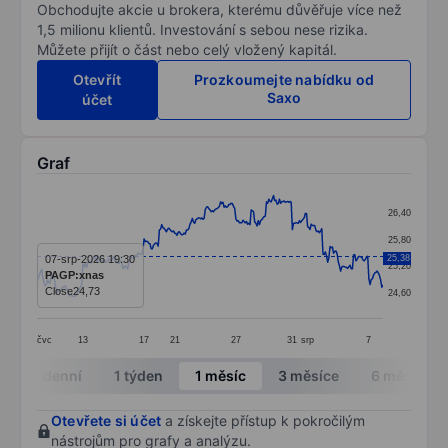
Obchodujte akcie u brokera, kterému důvěřuje více než
1,5 milionu klientů. Investování s sebou nese rizika.
Můžete přijít o část nebo celý vložený kapitál.
Otevřít
Prozkoumejte nabídku od
Saxo
účet
Graf
Chart
26,40
Line chart with 295 data points.
25,80
The chart has 1 X axis displaying categories.
07-srp-2026 19:30
25,38
25,20
PAGP:xnas
The chart has 1 Y axis displaying values. Data ranges 
Close
24,73
24,60
čvc
13
17
21
27
31
srp
7
End of interactive chart.
Intradenní
1 týden
1 měsíc
3 měsíce
6 měsíců
Otevřete si účet
a získejte přístup k pokročilým
nástrojům pro grafy a analýzu.