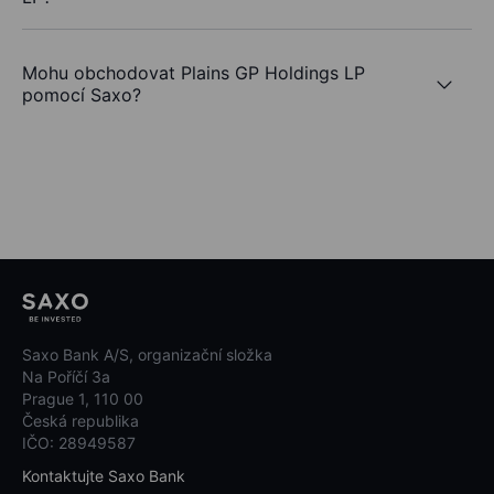
Mohu obchodovat Plains GP Holdings LP
pomocí Saxo?
Saxo Bank A/S, organizační složka
Na Poříčí 3a
Prague 1, 110 00
Česká republika
IČO: 28949587
Kontaktujte Saxo Bank