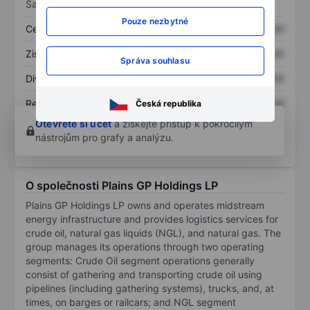
Sazby
Pouze nezbytné
Cena/tržby
XXXXXXX
XXXXXXX
Zisk na akcii
XXXXXXX
XXXXXXX
Správa souhlasu
Dividenda na akcii
XXXXXXX
XXXXXXX
Rentabilita kapitálu
XXXXXXX
XXXXXXX
Česká republika
Otevřete si účet
a získejte přístup k pokročilým
nástrojům pro grafy a analýzu.
O společnosti Plains GP Holdings LP
Plains GP Holdings LP owns and operates midstream
energy infrastructure and provides logistics services for
crude oil, natural gas liquids (NGL), and natural gas. The
group manages its operations through two operating
segments: Crude Oil segment operations generally
consist of gathering and transporting crude oil using
pipelines (including gathering systems), trucks, and, at
times, on barges or railcars; and NGL segment