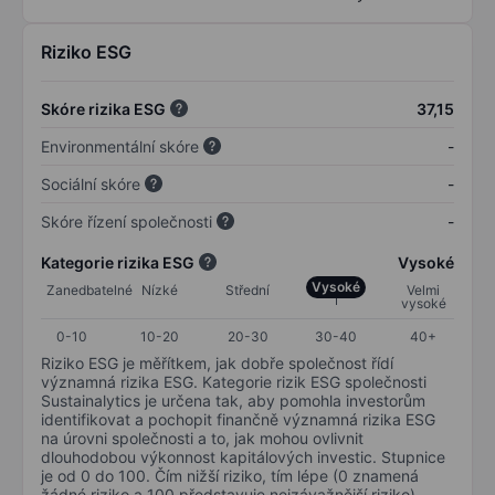
Riziko ESG
Skóre rizika ESG
37,15
Environmentální skóre
-
Sociální skóre
-
Skóre řízení společnosti
-
Kategorie rizika ESG
Vysoké
Vysoké
Zanedbatelné
Nízké
Střední
Velmi
vysoké
0-10
10-20
20-30
30-40
40+
Riziko ESG je měřítkem, jak dobře společnost řídí
významná rizika ESG. Kategorie rizik ESG společnosti
Sustainalytics je určena tak, aby pomohla investorům
identifikovat a pochopit finančně významná rizika ESG
na úrovni společnosti a to, jak mohou ovlivnit
dlouhodobou výkonnost kapitálových investic. Stupnice
je od 0 do 100. Čím nižší riziko, tím lépe (0 znamená
žádné riziko a 100 představuje nejzávažnější riziko).