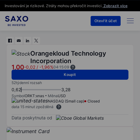
Investování je rizikové. Ztráty mohou překročit investici.
Zobrazit více
Otevřít účet
Orangekloud Technology
Incorporation
1,00
-0,02
/
-1,96%
04:15:09
Koupit
52týdenní rozsah
0,62
3,28
Symbol
ORKT:xnas
Měna
USD
NASDAQ (Small cap)
Closed
data 15 minut zpožděná
Data poskytnuta od