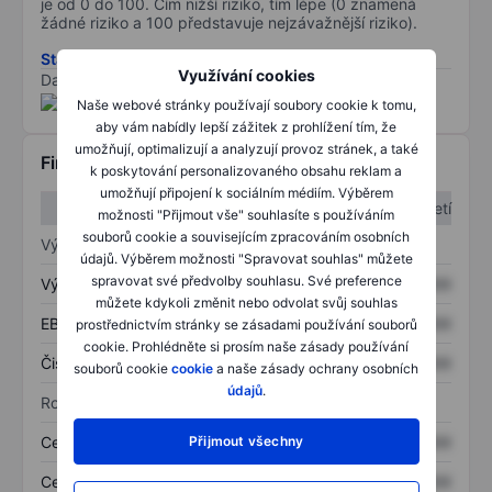
je od 0 do 100. Čím nižší riziko, tím lépe (0 znamená
žádné riziko a 100 představuje nejzávažnější riziko).
Stáhněte si metodiku rizik ESG
Využívání cookies
Data poskytnuta od
/
Naše webové stránky používají soubory cookie k tomu,
aby vám nabídly lepší zážitek z prohlížení tím, že
umožňují, optimalizují a analyzují provoz stránek, a také
Finanční informace
k poskytování personalizovaného obsahu reklam a
umožňují připojení k sociálním médiím. Výběrem
1. čtvrtletí
2. čtvrtletí
možnosti "Přijmout vše" souhlasíte s používáním
souborů cookie a souvisejícím zpracováním osobních
Výkaz zisku a ztráty
údajů. Výběrem možnosti "Spravovat souhlas" můžete
spravovat své předvolby souhlasu. Své preference
Výnos
XXXXXXX
XXXXXXX
můžete kdykoli změnit nebo odvolat svůj souhlas
EBITDA
XXXXXXX
XXXXXXX
prostřednictvím stránky se zásadami používání souborů
cookie. Prohlédněte si prosím naše zásady používání
Čistý příjem
XXXXXXX
XXXXXXX
souborů cookie
cookie
a naše zásady ochrany osobních
údajů
.
Rozvaha
Celková aktiva
XXXXXXX
XXXXXXX
Přijmout všechny
Celkový dluh
XXXXXXX
XXXXXXX