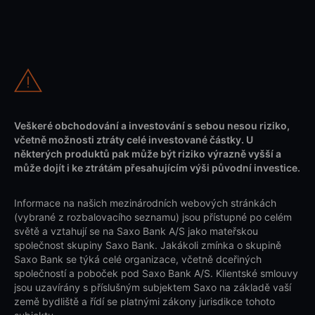
Veškeré obchodování a investování s sebou nesou riziko,
včetně možnosti ztráty celé investované částky. U
některých produktů pak může být riziko výrazně vyšší a
může dojít i ke ztrátám přesahujícím výši původní investice.
Informace na našich mezinárodních webových stránkách
(vybrané z rozbalovacího seznamu) jsou přístupné po celém
světě a vztahují se na Saxo Bank A/S jako mateřskou
společnost skupiny Saxo Bank. Jakákoli zmínka o skupině
Saxo Bank se týká celé organizace, včetně dceřiných
společností a poboček pod Saxo Bank A/S. Klientské smlouvy
jsou uzavírány s příslušným subjektem Saxo na základě vaší
země bydliště a řídí se platnými zákony jurisdikce tohoto