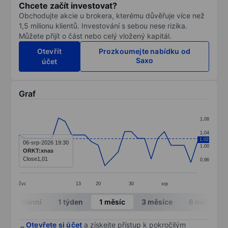
Chcete začít investovat?
Obchodujte akcie u brokera, kterému důvěřuje více než
1,5 milionu klientů. Investování s sebou nese rizika.
Můžete přijít o část nebo celý vložený kapitál.
Otevřít
Prozkoumejte nabídku od
Saxo
účet
Graf
Chart
1,08
Line chart with 28 data points.
1,04
1,02
The chart has 1 X axis displaying categories.
06-srp-2026 19:30
1,00
ORKT:xnas
The chart has 1 Y axis displaying values. Data ranges 
Close
1,01
0,96
čvc
13
20
30
srp
End of interactive chart.
Intradenní
1 týden
1 měsíc
3 měsíce
6 měsíců
Otevřete si účet
a získejte přístup k pokročilým