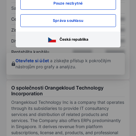
Pouze nezbytné
Sazby
Cena/tržby
XXXXXXX
XXXXXXX
Správa souhlasu
Zisk na akcii
XXXXXXX
XXXXXXX
Česká republika
Dividenda na akcii
XXXXXXX
XXXXXXX
Rentabilita kapitálu
XXXXXXX
XXXXXXX
Otevřete si účet
a získejte přístup k pokročilým
nástrojům pro grafy a analýzu.
O společnosti Orangekloud Technology
Incorporation
Orangekloud Technology Inc is a company that operates
through its subsidiaries to provide IT consultancy
services and distribution of related products and
services. The Company also offers ERPs predominantly
in Singapore. It derives revenue from platform
subscriptions, license and, products, and professional