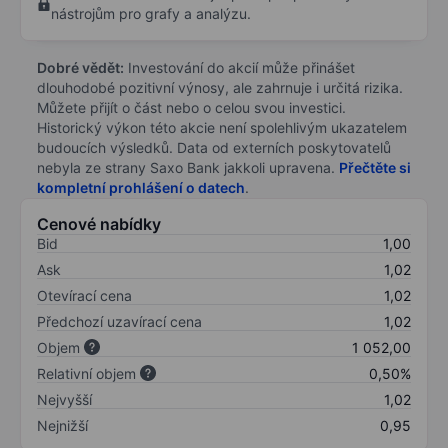
nástrojům pro grafy a analýzu.
Dobré vědět:
Investování do akcií může přinášet
dlouhodobé pozitivní výnosy, ale zahrnuje i určitá rizika.
Můžete přijít o část nebo o celou svou investici.
Historický výkon této akcie není spolehlivým ukazatelem
budoucích výsledků. Data od externích poskytovatelů
nebyla ze strany Saxo Bank jakkoli upravena.
Přečtěte si
kompletní prohlášení o datech
.
Cenové nabídky
Bid
1,00
Ask
1,02
Otevírací cena
1,02
Předchozí uzavírací cena
1,02
Objem
1 052,00
Relativní objem
0,50%
Nejvyšší
1,02
Nejnižší
0,95