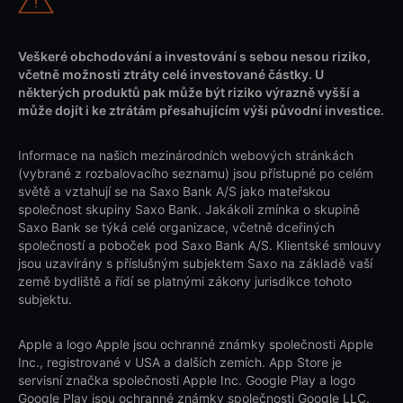
Veškeré obchodování a investování s sebou nesou riziko,
včetně možnosti ztráty celé investované částky. U
některých produktů pak může být riziko výrazně vyšší a
může dojít i ke ztrátám přesahujícím výši původní investice.
Informace na našich mezinárodních webových stránkách
(vybrané z rozbalovacího seznamu) jsou přístupné po celém
světě a vztahují se na Saxo Bank A/S jako mateřskou
společnost skupiny Saxo Bank. Jakákoli zmínka o skupině
Saxo Bank se týká celé organizace, včetně dceřiných
společností a poboček pod Saxo Bank A/S. Klientské smlouvy
jsou uzavírány s příslušným subjektem Saxo na základě vaší
země bydliště a řídí se platnými zákony jurisdikce tohoto
subjektu.
Apple a logo Apple jsou ochranné známky společnosti Apple
Inc., registrované v USA a dalších zemích. App Store je
servisní značka společnosti Apple Inc. Google Play a logo
Google Play jsou ochranné známky společnosti Google LLC.