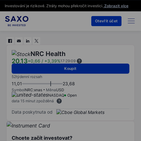
Investování je rizikové. Ztráty mohou překročit investici.
Zobrazit více
Otevřít účet
NRC Health
20,13
+0,66
/
+3,39%
17:29:09
Koupit
52týdenní rozsah
11,01
23,68
Symbol
NRC:xnas
Měna
USD
NASDAQ
Open
data 15 minut zpožděná
Data poskytnuta od
Chcete začít investovat?