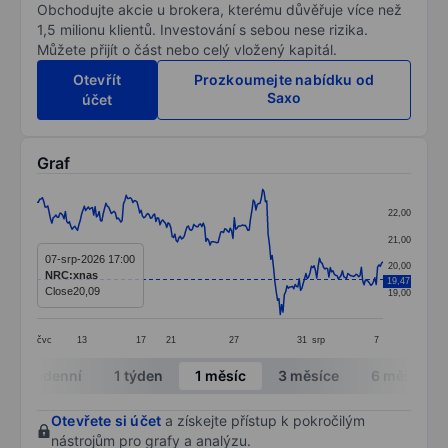
Obchodujte akcie u brokera, kterému důvěřuje více než
1,5 milionu klientů. Investování s sebou nese rizika.
Můžete přijít o část nebo celý vložený kapitál.
Otevřít
Prozkoumejte nabídku od
Saxo
účet
Graf
Chart
22,00
Line chart with 257 data points.
21,00
The chart has 1 X axis displaying categories.
07-srp-2026 17:00
20,00
NRC:xnas
19,47
The chart has 1 Y axis displaying values. Data ranges 
Close
20,09
19,00
čvc
13
17
21
27
31
srp
7
End of interactive chart.
Intradenní
1 týden
1 měsíc
3 měsíce
6 měsíců
Otevřete si účet
a získejte přístup k pokročilým
nástrojům pro grafy a analýzu.