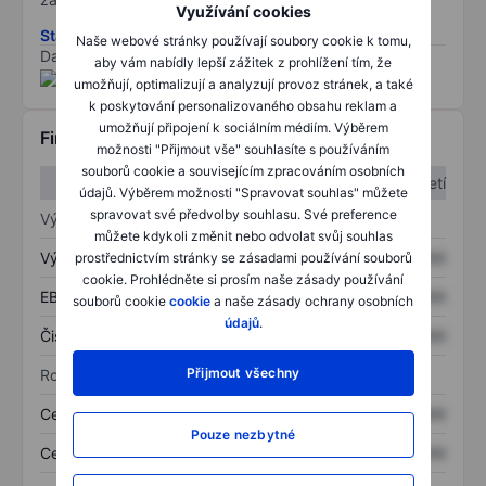
Využívání cookies
Stáhněte si metodiku rizik ESG
Naše webové stránky používají soubory cookie k tomu,
Data poskytnuta od
/
aby vám nabídly lepší zážitek z prohlížení tím, že
umožňují, optimalizují a analyzují provoz stránek, a také
k poskytování personalizovaného obsahu reklam a
umožňují připojení k sociálním médiím. Výběrem
Finanční informace
možnosti "Přijmout vše" souhlasíte s používáním
souborů cookie a souvisejícím zpracováním osobních
1. čtvrtletí
2. čtvrtletí
údajů. Výběrem možnosti "Spravovat souhlas" můžete
spravovat své předvolby souhlasu. Své preference
Výkaz zisku a ztráty
můžete kdykoli změnit nebo odvolat svůj souhlas
Výnos
XXXXXXX
XXXXXXX
prostřednictvím stránky se zásadami používání souborů
cookie. Prohlédněte si prosím naše zásady používání
EBITDA
XXXXXXX
XXXXXXX
souborů cookie
cookie
a naše zásady ochrany osobních
údajů
.
Čistý příjem
XXXXXXX
XXXXXXX
Přijmout všechny
Rozvaha
Celková aktiva
XXXXXXX
XXXXXXX
Pouze nezbytné
Celkový dluh
XXXXXXX
XXXXXXX