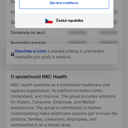
Sazby
Správa souhlasu
Cena/tržby
XXXXXXX
XXXXXXX
Česká republika
Zisk na akcii
XXXXXXX
XXXXXXX
Dividenda na akcii
XXXXXXX
XXXXXXX
Rentabilita kapitálu
XXXXXXX
XXXXXXX
Otevřete si účet
a získejte přístup k pokročilým
nástrojům pro grafy a analýzu.
O společnosti NRC Health
NRC Health operates as a humanized healthcare and
support organization. Its platform includes Listen,
Understand, and Improve. The group provides solutions
for Patient, Consumer, Employee, and Market
experiences. The group's commitment to Human
Understanding helps healthcare systems get to know the
patients, families, consumers, employees, and
communities it on a human level.