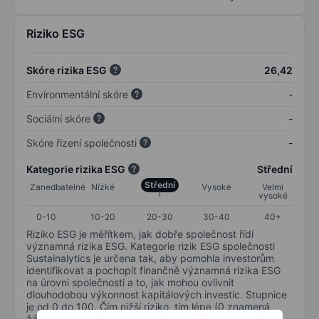
Riziko ESG
Skóre rizika ESG
26,42
Environmentální skóre
-
Sociální skóre
-
Skóre řízení společnosti
-
Kategorie rizika ESG
Střední
Střední
Zanedbatelné
Nízké
Vysoké
Velmi
vysoké
0-10
10-20
20-30
30-40
40+
Riziko ESG je měřítkem, jak dobře společnost řídí
významná rizika ESG. Kategorie rizik ESG společnosti
Sustainalytics je určena tak, aby pomohla investorům
identifikovat a pochopit finančně významná rizika ESG
na úrovni společnosti a to, jak mohou ovlivnit
dlouhodobou výkonnost kapitálových investic. Stupnice
je od 0 do 100. Čím nižší riziko, tím lépe (0 znamená
žádné riziko a 100 představuje nejzávažnější riziko).