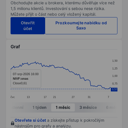
Obchodujte akcie u brokera, kterému důvěřuje více než
1,5 milionu klientů. Investování s sebou nese rizika.
Můžete přijít o část nebo celý vložený kapitál.
Otevřít
Prozkoumejte nabídku od
Saxo
účet
Graf
Chart
1,50
Line chart with 126 data points.
1,25
The chart has 1 X axis displaying categories.
07-srp-2026 16:00
1,00
NIVF:xnas
The chart has 1 Y axis displaying values. Data ranges 
Close
0,61
0,75
0,57
čvc
13
17
21
27
31
7
End of interactive chart.
Intradenní
1 týden
1 měsíc
3 měsíce
6 měsíců
Otevřete si účet
a získejte přístup k pokročilým
nástrojům pro grafy a analýzu.