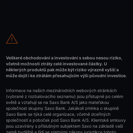
Veškeré obchodování a investování s sebou nesou riziko,
včetně možnosti ztráty celé investované částky. U
některých produktů pak může být riziko výrazně vyšší a
může dojít i ke ztrátám přesahujícím výši původní investice.
Informace na našich mezinárodních webových stránkách
(vybrané z rozbalovacího seznamu) jsou přístupné po celém
světě a vztahují se na Saxo Bank A/S jako mateřskou
společnost skupiny Saxo Bank. Jakákoli zmínka o skupině
Saxo Bank se týká celé organizace, včetně dceřiných
společností a poboček pod Saxo Bank A/S. Klientské smlouvy
jsou uzavírány s příslušným subjektem Saxo na základě vaší
země bydliště a řídí se platnými zákony jurisdikce tohoto