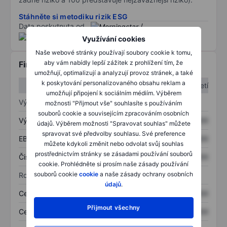
Stáhněte si metodiku rizik ESG
Data poskytnuta od
/
Využívání cookies
Naše webové stránky používají soubory cookie k tomu,
aby vám nabídly lepší zážitek z prohlížení tím, že
Finanční informace
umožňují, optimalizují a analyzují provoz stránek, a také
k poskytování personalizovaného obsahu reklam a
1. čtvrtletí
2. čtvrtletí
umožňují připojení k sociálním médiím. Výběrem
Výkaz zisku a ztráty
možnosti "Přijmout vše" souhlasíte s používáním
souborů cookie a souvisejícím zpracováním osobních
Výnos
XXXXXXX
XXXXXXX
údajů. Výběrem možnosti "Spravovat souhlas" můžete
spravovat své předvolby souhlasu. Své preference
EBITDA
XXXXXXX
XXXXXXX
můžete kdykoli změnit nebo odvolat svůj souhlas
prostřednictvím stránky se zásadami používání souborů
Čistý příjem
XXXXXXX
XXXXXXX
cookie. Prohlédněte si prosím naše zásady používání
souborů cookie
cookie
a naše zásady ochrany osobních
Rozvaha
údajů
.
Celková aktiva
XXXXXXX
XXXXXXX
Přijmout všechny
Celkový dluh
XXXXXXX
XXXXXXX