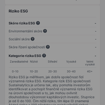
Riziko ESG
Skóre rizika ESG
-
Environmentální skóre
-
Sociální skóre
-
Skóre řízení společnosti
-
Kategorie rizika ESG
-
Zanedbatelné
Nízké
Střední
Vysoké
Velmi
vysoké
0-10
10-20
20-30
30-40
40+
Riziko ESG je měřítkem, jak dobře společnost řídí
významná rizika ESG. Kategorie rizik ESG společnosti
Sustainalytics je určena tak, aby pomohla investorům
identifikovat a pochopit finančně významná rizika ESG
na úrovni společnosti a to, jak mohou ovlivnit
dlouhodobou výkonnost kapitálových investic. Stupnice
je od 0 do 100. Čím nižší riziko, tím lépe (0 znamená
žádné riziko a 100 představuje nejzávažnější riziko).