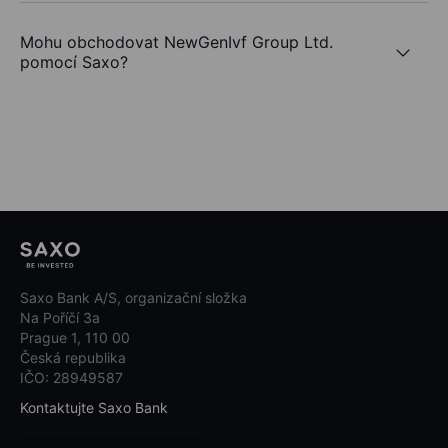
Mohu obchodovat NewGenIvf Group Ltd.
pomocí Saxo?
Saxo Bank A/S, organizační složka
Na Poříčí 3a
Prague 1, 110 00
Česká republika
IČO: 28949587
Kontaktujte Saxo Bank