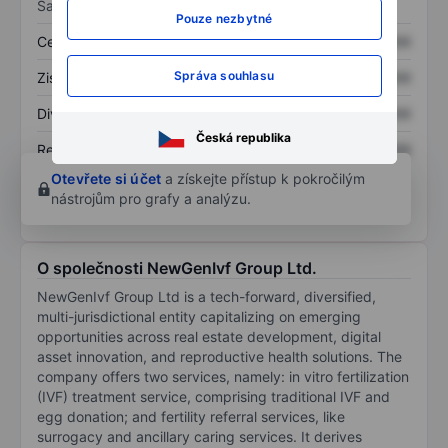
Sazby
Pouze nezbytné
Cena/tržby
XXXXXXX
XXXXXXX
Správa souhlasu
Zisk na akcii
XXXXXXX
XXXXXXX
Dividenda na akcii
XXXXXXX
XXXXXXX
Česká republika
Rentabilita kapitálu
XXXXXXX
XXXXXXX
Otevřete si účet
a získejte přístup k pokročilým
nástrojům pro grafy a analýzu.
O společnosti NewGenIvf Group Ltd.
NewGenIvf Group Ltd is a tech-forward, diversified,
multi-jurisdictional entity capitalizing on emerging
opportunities across real estate development, digital
asset innovation, and reproductive health solutions. The
company offers two services, namely: in vitro fertilization
(IVF) treatment service, comprising traditional IVF and
egg donation; and fertility referral services, like
surrogacy and ancillary caring services. It derives