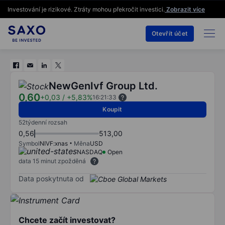
Investování je rizikové. Ztráty mohou překročit investici.
Zobrazit více
Otevřít účet
NewGenIvf Group Ltd.
0,60
+0,03
/
+5,83%
16:21:33
Koupit
52týdenní rozsah
0,56
513,00
Symbol
NIVF:xnas
Měna
USD
NASDAQ
Open
data 15 minut zpožděná
Data poskytnuta od
Chcete začít investovat?