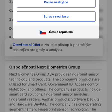
Sazby
Pouze nezbytné
Cena/tržby
XXXXXXX
XXXXXXX
Správa souhlasu
Zisk na akcii
XXXXXXX
XXXXXXX
Dividenda na akcii
XXXXXXX
XXXXXXX
Česká republika
Rentabilita kapitálu
XXXXXXX
XXXXXXX
Otevřete si účet
a získejte přístup k pokročilým
nástrojům pro grafy a analýzu.
O společnosti Next Biometrics Group
Next Biometrics Group ASA provides fingerprint sensor
technology and products. The company's products are
utilized for Smart Card, Government ID, Access control,
Notebook, and others. The company's products include
smart card solutions, fingerprint sensor modules,
fingerprint readers, Aadhar products, Software DevKits,
and Hardware DevKits. The company has one operating
segment namely; Fingerprint sensor Technology. The