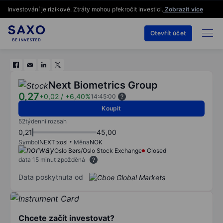
Investování je rizikové. Ztráty mohou překročit investici.
Zobrazit více
Otevřít účet
Next Biometrics Group
0,27
+0,02
/
+6,40%
14:45:00
Koupit
52týdenní rozsah
0,21
45,00
Symbol
NEXT:xosl
Měna
NOK
Oslo Børs/Oslo Stock Exchange
Closed
data 15 minut zpožděná
Data poskytnuta od
Chcete začít investovat?