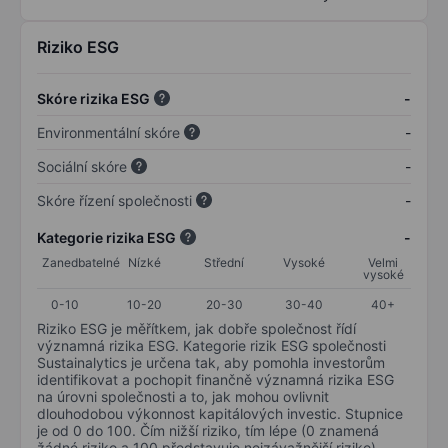
Riziko ESG
Skóre rizika ESG
-
Environmentální skóre
-
Sociální skóre
-
Skóre řízení společnosti
-
Kategorie rizika ESG
-
Zanedbatelné
Nízké
Střední
Vysoké
Velmi
vysoké
0-10
10-20
20-30
30-40
40+
Riziko ESG je měřítkem, jak dobře společnost řídí
významná rizika ESG. Kategorie rizik ESG společnosti
Sustainalytics je určena tak, aby pomohla investorům
identifikovat a pochopit finančně významná rizika ESG
na úrovni společnosti a to, jak mohou ovlivnit
dlouhodobou výkonnost kapitálových investic. Stupnice
je od 0 do 100. Čím nižší riziko, tím lépe (0 znamená
žádné riziko a 100 představuje nejzávažnější riziko).