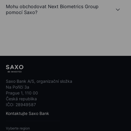
Mohu obchodovat Next Biometrics Group
pomocí Saxo?
Saxo Bank A/S, organizační složka
Na Poříčí 3a
Prague 1, 110 00
Česká republika
IČO: 28949587
Kontaktujte Saxo Bank
Vyberte region