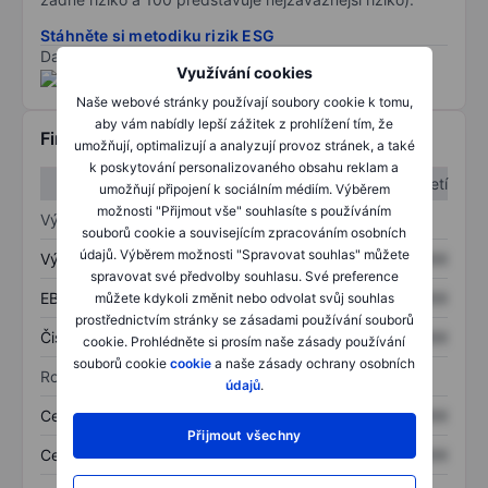
Stáhněte si metodiku rizik ESG
Data poskytnuta od
/
Využívání cookies
Naše webové stránky používají soubory cookie k tomu,
aby vám nabídly lepší zážitek z prohlížení tím, že
Finanční informace
umožňují, optimalizují a analyzují provoz stránek, a také
k poskytování personalizovaného obsahu reklam a
1. čtvrtletí
2. čtvrtletí
umožňují připojení k sociálním médiím. Výběrem
možnosti "Přijmout vše" souhlasíte s používáním
Výkaz zisku a ztráty
souborů cookie a souvisejícím zpracováním osobních
údajů. Výběrem možnosti "Spravovat souhlas" můžete
Výnos
XXXXXXX
XXXXXXX
spravovat své předvolby souhlasu. Své preference
EBITDA
XXXXXXX
XXXXXXX
můžete kdykoli změnit nebo odvolat svůj souhlas
prostřednictvím stránky se zásadami používání souborů
Čistý příjem
XXXXXXX
XXXXXXX
cookie. Prohlédněte si prosím naše zásady používání
souborů cookie
cookie
a naše zásady ochrany osobních
Rozvaha
údajů
.
Celková aktiva
XXXXXXX
XXXXXXX
Přijmout všechny
Celkový dluh
XXXXXXX
XXXXXXX