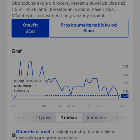
Obchodujte akcie u brokera, kterému důvěřuje více než
1,5 milionu klientů. Investování s sebou nese rizika.
Můžete přijít o část nebo celý vložený kapitál.
Otevřít
Prozkoumejte nabídku od
Saxo
účet
Graf
Chart
0,32
Line chart with 51 data points.
0,30
The chart has 1 X axis displaying categories.
07-srp-2026 07:00
0,28
NEXT:xosl
The chart has 1 Y axis displaying values. Data ranges 
Close
0,24
0,26
0,25
čvc
13
17
22
27
31
srp
7
End of interactive chart.
Intradenní
1 týden
1 měsíc
3 měsíce
6 měsíců
Otevřete si účet
a získejte přístup k pokročilým
nástrojům pro grafy a analýzu.