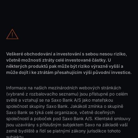
Veškeré obchodování a investování s sebou nesou riziko,
včetně možnosti ztráty celé investované částky. U
některých produktů pak může být riziko výrazně vyšší a
může dojít i ke ztrátám přesahujícím výši původní investice.
Informace na našich mezinárodních webových stránkách
(vybrané z rozbalovacího seznamu) jsou přístupné po celém
světě a vztahují se na Saxo Bank A/S jako mateřskou
společnost skupiny Saxo Bank. Jakákoli zmínka o skupině
Saxo Bank se týká celé organizace, včetně dceřiných
společností a poboček pod Saxo Bank A/S. Klientské smlouvy
jsou uzavírány s příslušným subjektem Saxo na základě vaší
země bydliště a řídí se platnými zákony jurisdikce tohoto
subjektu.