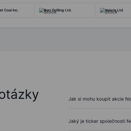
t Coal Inc.
Borr Drilling Ltd.
Valaris Ltd
otázky
Jak si mohu koupit akcie No
Jaký je ticker společnosti 