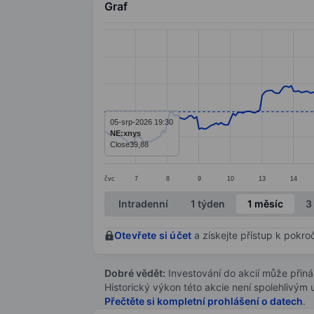
Graf
Chart
Line chart with 295 data points.
The chart has 1 X axis displaying categ
The chart has 1 Y axis displaying value
05-srp-2026 19:30
NE:xnys
Close
39,88
čvc
7
8
9
10
13
14
End of interactive chart.
Intradenní
1 týden
1 měsíc
3
Otevřete si účet
a získejte přístup k pokro
Dobré vědět:
Investování do akcií může přináše
Historický výkon této akcie není spolehlivým
Přečtěte si kompletní prohlášení o datech
.