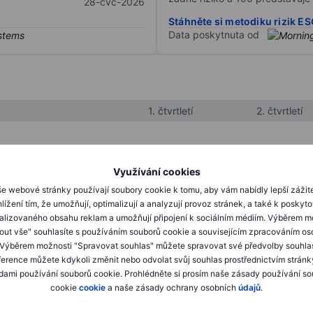
28-čvc-2026
Stáhněte si metodiku rizik E
Data poskytnuta od
1. čtvrtletí
2. čtvrtletí
XXXXXXX
XXXXXXX
Využívání cookies
XXXXXXX
XXXXXXX
e webové stránky používají soubory cookie k tomu, aby vám nabídly lepší zážit
lížení tím, že umožňují, optimalizují a analyzují provoz stránek, a také k poskyt
XXXXXXX
XXXXXXX
alizovaného obsahu reklam a umožňují připojení k sociálním médiím. Výběrem m
mout vše" souhlasíte s používáním souborů cookie a souvisejícím zpracováním os
 Výběrem možnosti "Spravovat souhlas" můžete spravovat své předvolby souhla
XXXXXXX
XXXXXXX
ference můžete kdykoli změnit nebo odvolat svůj souhlas prostřednictvím stránk
ami používání souborů cookie. Prohlédněte si prosím naše zásady používání s
XXXXXXX
XXXXXXX
cookie
cookie
a naše zásady ochrany osobních
údajů
.