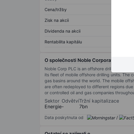
Cena/tržby
Zisk na akcii
Dividenda na akcii
Rentabilita kapitálu
O společnosti Noble Corporation Plc
Noble Corp PLC is an offshore drilling contract
its fleet of mobile offshore drilling units. The
gas basins around the world. The mobile offshor
are often redeployed to different regions d
or controlled oil and gas companies throughou
Sektor
Odvětví
Tržní kapitalizace
Energie
-
7bn
Data poskytnuta od
/
Ostatní se zajímali o