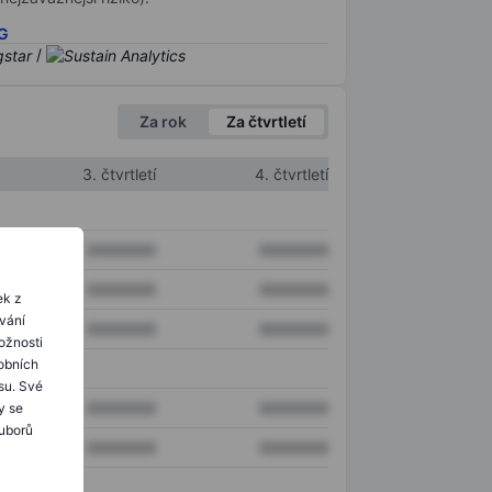
SG
/
Za rok
Za čtvrtletí
3. čtvrtletí
4. čtvrtletí
XXXXXXX
XXXXXXX
XXXXXXX
XXXXXXX
ek z
ování
XXXXXXX
XXXXXXX
ožnosti
obních
su. Své
XXXXXXX
XXXXXXX
y se
ouborů
XXXXXXX
XXXXXXX