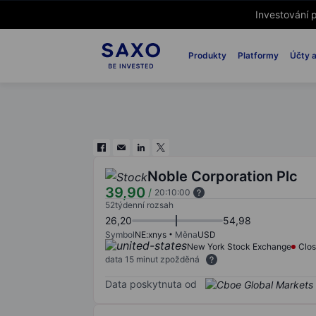
Investování p
Produkty
Platformy
Účty a
Noble Corporation Plc
39,90
/
20:10:00
52týdenní rozsah
26,20
54,98
Symbol
NE:xnys
Měna
USD
New York Stock Exchange
Clo
data 15 minut zpožděná
Data poskytnuta od