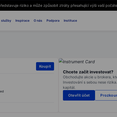
ředstavuje riziko a může způsobit ztráty přesahující výši vaší počáte
 služby
Inspirace
O nás
Podpora
Instituce
Koupit
Chcete začít investovat?
Obchodujte akcie u brokera, kte
Investování s sebou nese rizika
kapitál.
sed
Otevřít účet
Prozkoum