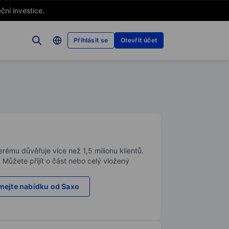
ční investice.
Přihlásit se
Otevřít účet
rému důvěřuje více než 1,5 milionu klientů.
. Můžete přijít o část nebo celý vložený
ejte nabídku od Saxo