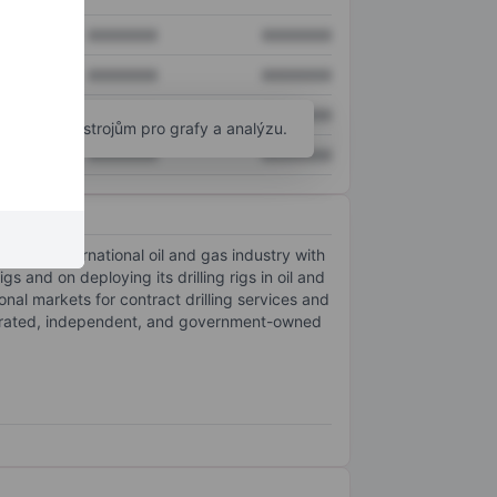
XXXXXXX
XXXXXXX
XXXXXXX
XXXXXXX
XXXXXXX
XXXXXXX
okročilým nástrojům pro grafy a analýzu.
XXXXXXX
XXXXXXX
 to the international oil and gas industry with
gs and on deploying its drilling rigs in oil and
onal markets for contract drilling services and
tegrated, independent, and government-owned