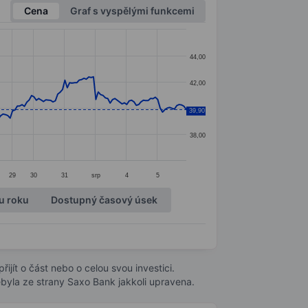
Cena
Graf s vyspělými funkcemi
44,00
42,00
40,00
39,90
38,00
29
30
31
srp
4
5
u roku
Dostupný časový úsek
ijít o část nebo o celou svou investici.
byla ze strany Saxo Bank jakkoli upravena.