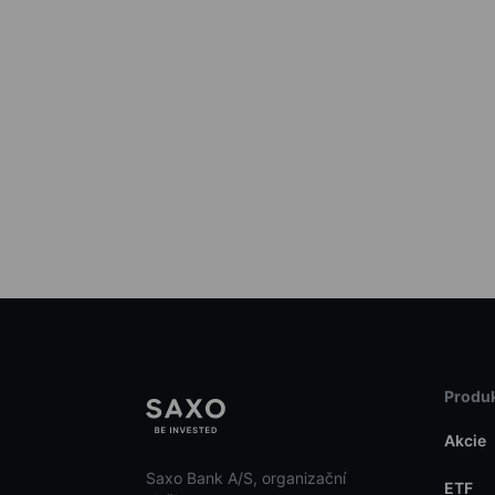
Produk
Akcie
Saxo Bank A/S, organizační
ETF