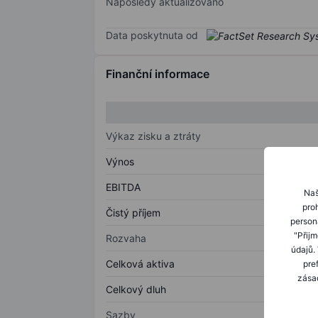
Naposledy aktualizováno
Data poskytnuta od
Finanční informace
Výkaz zisku a ztráty
Výnos
EBITDA
Naš
proh
Čistý příjem
person
"Přij
Rozvaha
údajů.
Celková aktiva
pre
zásad
Celkový dluh
Sazby