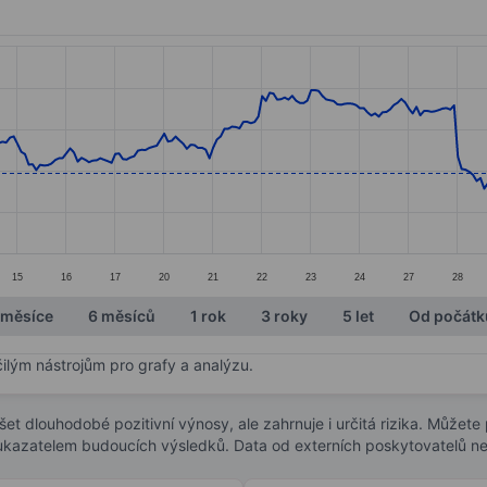
ories.
s. Data ranges from 37.42 to 43.9.
15
16
17
20
21
22
23
24
27
28
 měsíce
6 měsíců
1 rok
3 roky
5 let
Od počátk
čilým nástrojům pro grafy a analýzu.
t dlouhodobé pozitivní výnosy, ale zahrnuje i určitá rizika. Můžete př
 ukazatelem budoucích výsledků. Data od externích poskytovatelů ne