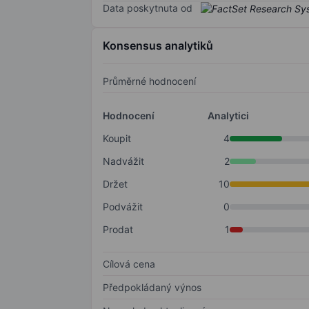
Data poskytnuta od
Konsensus analytiků
Průměrné hodnocení
Hodnocení
Analytici
Koupit
4
Nadvážit
2
Držet
10
Podvážit
0
Prodat
1
Cílová cena
Předpokládaný výnos