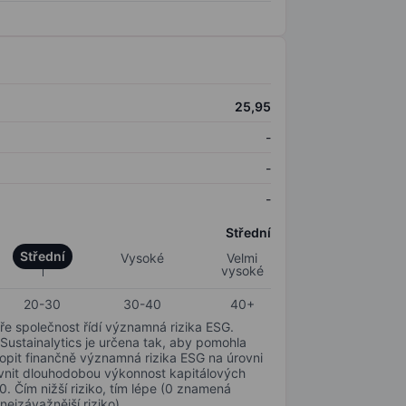
25,95
-
-
-
Střední
Střední
Vysoké
Velmi
vysoké
20-30
30-40
40+
ře společnost řídí významná rizika ESG.
 Sustainalytics je určena tak, aby pomohla
hopit finančně významná rizika ESG na úrovni
livnit dlouhodobou výkonnost kapitálových
0. Čím nižší riziko, tím lépe (0 znamená
nejzávažnější riziko).