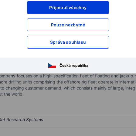
Přijmout všechny
XXXXXXX
XXXXXXX
XXXXXXX
XXXXXXX
Pouze nezbytné
XXXXXXX
XXXXXXX
Otevřete si účet
a získejte přístup k p
Správa souhlasu
XXXXXXX
XXXXXXX
Česká republika
or for the oil and gas industry that provides contract drilling services
 company focuses on a high-specification fleet of floating and jackup ri
e drilling units comprising the offshore rig fleet operate in internati
ue to changing customer demand, which consists mainly of large, in
t the world.