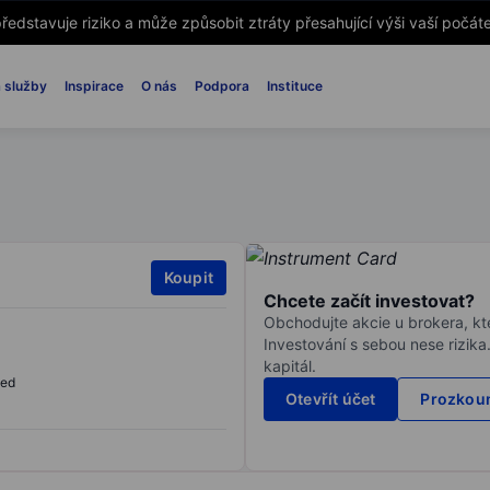
ředstavuje riziko a může způsobit ztráty přesahující výši vaší počáte
 služby
Inspirace
O nás
Podpora
Instituce
Koupit
Chcete začít investovat?
Obchodujte akcie u brokera, kte
Investování s sebou nese rizika
kapitál.
sed
Otevřít účet
Prozkoum