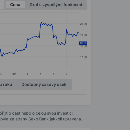
Cena
Graf s vyspělými funkcemi
20,00
19,00
18,26
18,00
17,00
31
srp
4
5
6
7
u roku
Dostupný časový úsek
ijít o část nebo o celou svou investici.
byla ze strany Saxo Bank jakkoli upravena.