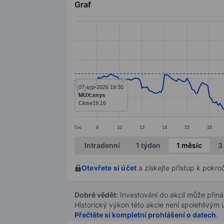
Graf
Chart
Line chart with 295 data points.
The chart has 1 X axis displaying categ
The chart has 1 Y axis displaying value
07-srp-2026 19:30
MUX:xnys
Close
19,16
čvc
9
10
13
14
15
16
End of interactive chart.
Intradenní
1 týden
1 měsíc
3
Otevřete si účet
a získejte přístup k pokro
Dobré vědět:
Investování do akcií může přináše
Historický výkon této akcie není spolehlivým
Přečtěte si kompletní prohlášení o datech
.