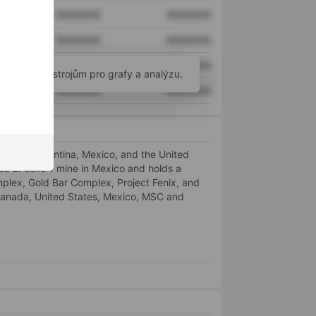
XXXXXXX
XXXXXXX
XXXXXXX
XXXXXXX
XXXXXXX
XXXXXXX
okročilým nástrojům pro grafy a analýzu.
XXXXXXX
XXXXXXX
als in Argentina, Mexico, and the United
d El Gallo 1 mine in Mexico and holds a
mplex, Gold Bar Complex, Project Fenix, and
 Canada, United States, Mexico, MSC and