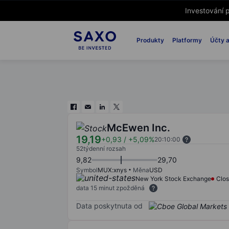
Investování p
Produkty
Platformy
Účty a
McEwen Inc.
19,19
+0,93
/
+5,09%
20:10:00
52týdenní rozsah
9,82
29,70
Symbol
MUX:xnys
Měna
USD
New York Stock Exchange
Clo
data 15 minut zpožděná
Data poskytnuta od