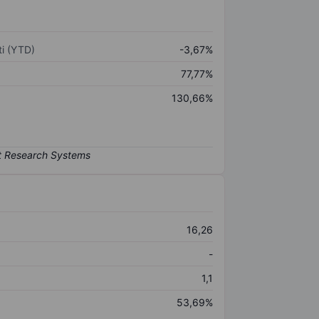
i (YTD)
-3,67%
77,77%
130,66%
16,26
-
1,1
53,69%