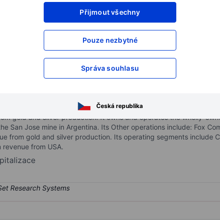
XXXXXXX
XXXXXXX
Přijmout všechny
XXXXXXX
XXXXXXX
Pouze nezbytné
XXXXXXX
XXXXXXX
Otevřete si účet
a získejte přístup k p
XXXXXXX
XXXXXXX
Správa souhlasu
Česká republika
on and exploration company that focuses on precious and base miner
om gold and silver production. It owns and operates the wholly-owne
he San Jose mine in Argentina. Its Other operations include: Fox Co
ue from gold and silver production. Its operating segments include
m revenue from USA.
pitalizace