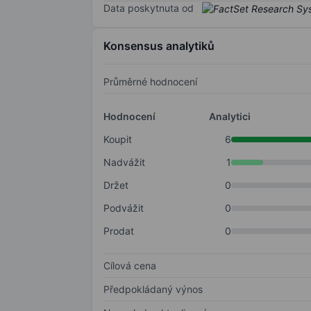
Data poskytnuta od
Konsensus analytiků
Průměrné hodnocení
Hodnocení
Analytici
Koupit
6
Nadvážit
1
Držet
0
Podvážit
0
Prodat
0
Cílová cena
Předpokládaný výnos