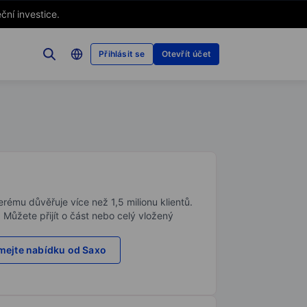
ční investice.
Přihlásit se
Otevřít účet
rému důvěřuje více než 1,5 milionu klientů.
. Můžete přijít o část nebo celý vložený
ejte nabídku od Saxo