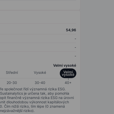
54,96
-
-
-
Velmi vysoké
Velmi
Střední
Vysoké
vysoké
20-30
30-40
40+
ře společnost řídí významná rizika ESG.
 Sustainalytics je určena tak, aby pomohla
hopit finančně významná rizika ESG na úrovni
livnit dlouhodobou výkonnost kapitálových
0. Čím nižší riziko, tím lépe (0 znamená
nejzávažnější riziko).