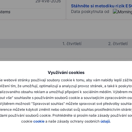
29-kvě-2026
Stáhněte si metodiku rizik E
Data poskytnuta od
1. čtvrtletí
2. čtvrtletí
XXXXXXX
XXXXXXX
Využívání cookies
XXXXXXX
XXXXXXX
e webové stránky používají soubory cookie k tomu, aby vám nabídly lepší zážit
XXXXXXX
XXXXXXX
lížení tím, že umožňují, optimalizují a analyzují provoz stránek, a také k poskyt
alizovaného obsahu reklam a umožňují připojení k sociálním médiím. Výběrem m
mout vše" souhlasíte s používáním souborů cookie a souvisejícím zpracováním os
 Výběrem možnosti "Spravovat souhlas" můžete spravovat své předvolby souhla
XXXXXXX
XXXXXXX
ference můžete kdykoli změnit nebo odvolat svůj souhlas prostřednictvím stránk
ami používání souborů cookie. Prohlédněte si prosím naše zásady používání s
XXXXXXX
XXXXXXX
cookie
cookie
a naše zásady ochrany osobních
údajů
.