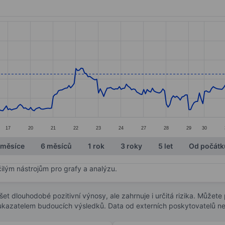
ories.
s. Data ranges from 16.33 to 20.09.
17
20
21
22
23
24
27
28
29
30
 měsíce
6 měsíců
1 rok
3 roky
5 let
Od počátk
čilým nástrojům pro grafy a analýzu.
t dlouhodobé pozitivní výnosy, ale zahrnuje i určitá rizika. Můžete př
 ukazatelem budoucích výsledků. Data od externích poskytovatelů ne