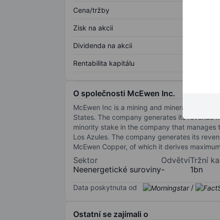
Cena/tržby
Zisk na akcii
Dividenda na akcii
Rentabilita kapitálu
O společnosti McEwen Inc.
McEwen Inc is a mining and minerals producti
States. The company generates its revenue fr
minority stake in the company that manages t
Los Azules. The company generates its reven
McEwen Copper, of which it derives maximu
Sektor
Odvětví
Tržní ka
Neenergetické suroviny
-
1bn
Data poskytnuta od
/
Ostatní se zajímali o