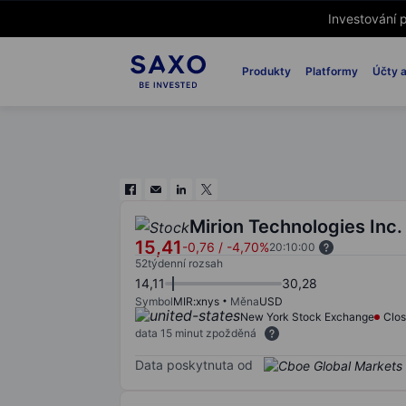
Investování p
Produkty
Platformy
Účty a
Mirion Technologies Inc.
15,41
-0,76
/
-4,70%
20:10:00
52týdenní rozsah
14,11
30,28
Symbol
MIR:xnys
Měna
USD
New York Stock Exchange
Clo
data 15 minut zpožděná
Data poskytnuta od