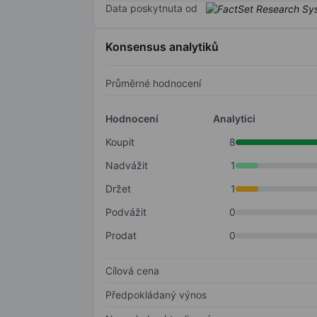
Data poskytnuta od
Konsensus analytiků
Průměrné hodnocení
Hodnocení
Analytici
Koupit
8
Nadvážit
1
Držet
1
Podvážit
0
Prodat
0
Cílová cena
Předpokládaný výnos