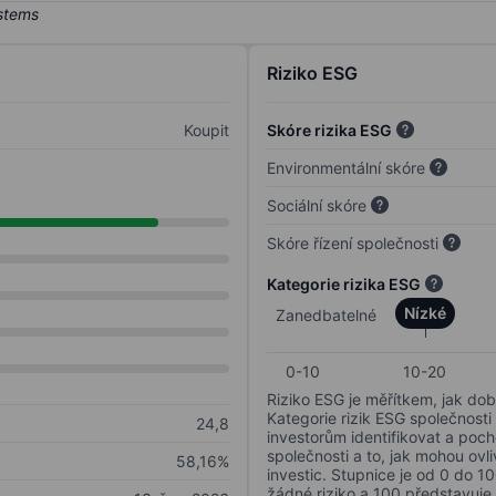
Riziko ESG
Koupit
Skóre rizika ESG
Environmentální skóre
Sociální skóre
Skóre řízení společnosti
Kategorie rizika ESG
Nízké
Zanedbatelné
0-10
10-20
Riziko ESG je měřítkem, jak dob
Kategorie rizik ESG společnosti
24,8
investorům identifikovat a poc
společnosti a to, jak mohou ov
58,16%
investic. Stupnice je od 0 do 10
žádné riziko a 100 představuje 