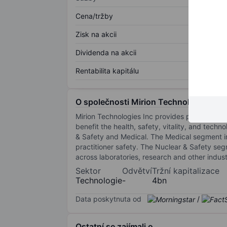
Cena/tržby
Zisk na akcii
Dividenda na akcii
Rentabilita kapitálu
O společnosti Mirion Technologies Inc.
Mirion Technologies Inc provides products, ser
benefit the health, safety, vitality, and te
& Safety and Medical. The Medical segment im
practitioner safety. The Nuclear & Safety se
across laboratories, research and other indus
Sektor
Odvětví
Tržní kapitalizace
Technologie
-
4bn
Data poskytnuta od
/
Ostatní se zajímali o