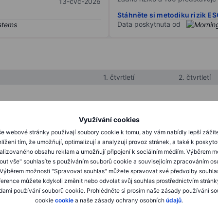
13-čvc-2026
Stáhněte si metodiku rizik E
Data poskytnuta od
1. čtvrtletí
2. čtvrtletí
XXXXXXX
XXXXXXX
Využívání cookies
XXXXXXX
XXXXXXX
e webové stránky používají soubory cookie k tomu, aby vám nabídly lepší zážit
lížení tím, že umožňují, optimalizují a analyzují provoz stránek, a také k poskyt
XXXXXXX
XXXXXXX
alizovaného obsahu reklam a umožňují připojení k sociálním médiím. Výběrem m
mout vše" souhlasíte s používáním souborů cookie a souvisejícím zpracováním os
 Výběrem možnosti "Spravovat souhlas" můžete spravovat své předvolby souhla
XXXXXXX
XXXXXXX
ference můžete kdykoli změnit nebo odvolat svůj souhlas prostřednictvím stránk
ami používání souborů cookie. Prohlédněte si prosím naše zásady používání s
XXXXXXX
XXXXXXX
cookie
cookie
a naše zásady ochrany osobních
údajů
.