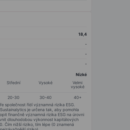
18,4
-
-
-
Nízké
Střední
Vysoké
Velmi
vysoké
20-30
30-40
40+
ře společnost řídí významná rizika ESG.
 Sustainalytics je určena tak, aby pomohla
hopit finančně významná rizika ESG na úrovni
livnit dlouhodobou výkonnost kapitálových
0. Čím nižší riziko, tím lépe (0 znamená
nejzávažnější riziko).