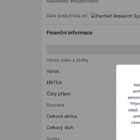
Naposledy aktualizováno
Data poskytnuta od
Finanční informace
Výkaz zisku a ztráty
Výnos
EBITDA
Naš
proh
Čistý příjem
person
"Přij
Rozvaha
údajů.
Celková aktiva
pre
zásad
Celkový dluh
Sazby