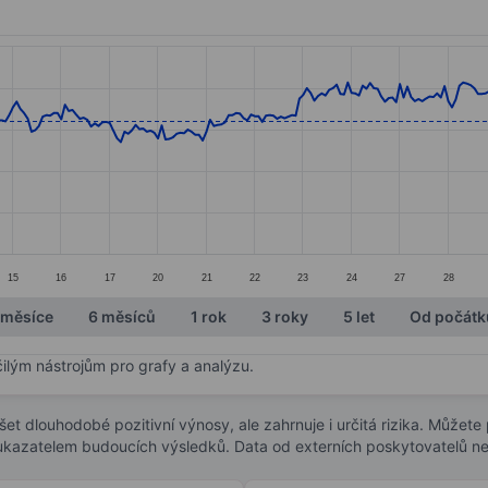
ories.
s. Data ranges from 14.27 to 17.38.
15
16
17
20
21
22
23
24
27
28
 měsíce
6 měsíců
1 rok
3 roky
5 let
Od počátk
čilým nástrojům pro grafy a analýzu.
t dlouhodobé pozitivní výnosy, ale zahrnuje i určitá rizika. Můžete př
 ukazatelem budoucích výsledků. Data od externích poskytovatelů ne