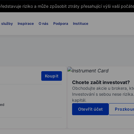
ředstavuje riziko a může způsobit ztráty přesahující výši vaší počáte
 služby
Inspirace
O nás
Podpora
Instituce
Koupit
Chcete začít investovat?
Obchodujte akcie u brokera, kte
Investování s sebou nese rizika
kapitál.
sed
Otevřít účet
Prozkoum