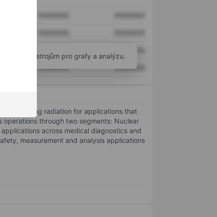
XXXXXXX
XXXXXXX
XXXXXXX
XXXXXXX
XXXXXXX
XXXXXXX
okročilým nástrojům pro grafy a analýzu.
XXXXXXX
XXXXXXX
 of ionizing radiation for applications that
ts operations through two segments: Nuclear
 applications across medical diagnostics and
safety, measurement and analysis applications