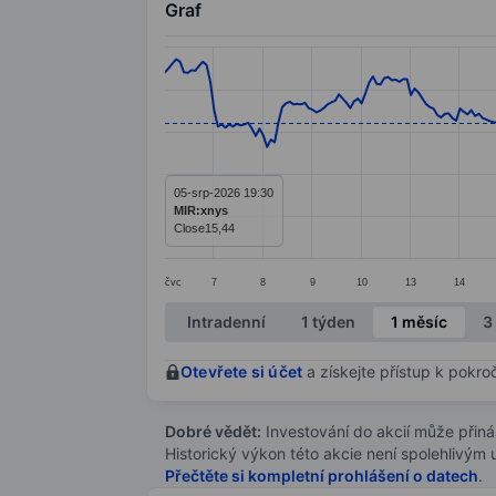
Graf
Chart
Line chart with 299 data points.
The chart has 1 X axis displaying categ
The chart has 1 Y axis displaying value
05-srp-2026 19:30
MIR:xnys
Close
15,44
čvc
7
8
9
10
13
14
End of interactive chart.
Intradenní
1 týden
1 měsíc
3
Otevřete si účet
a získejte přístup k pokro
Dobré vědět:
Investování do akcií může přináše
Historický výkon této akcie není spolehlivým
Přečtěte si kompletní prohlášení o datech
.