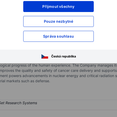
Přijmout všechny
XXXXXXX
XXXXXXX
XXXXXXX
XXXXXXX
Pouze nezbytné
XXXXXXX
XXXXXXX
Otevřete si účet
a získejte přístup k p
Správa souhlasu
XXXXXXX
XXXXXXX
Česká republika
vices, and software that allow customers to safely leverage the power
chnological progress of the human experience. The Company manages i
proves the quality and safety of cancer care delivery and supports
gment powers advancements in nuclear energy and critical radiation 
trial markets such as defense.