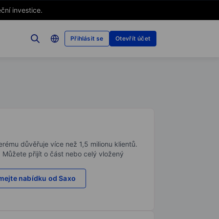
ční investice.
Přihlásit se
Otevřít účet
rému důvěřuje více než 1,5 milionu klientů.
. Můžete přijít o část nebo celý vložený
ejte nabídku od Saxo