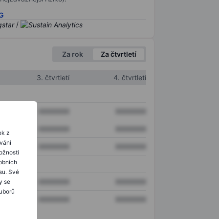
SG
/
Za rok
Za čtvrtletí
3. čtvrtletí
4. čtvrtletí
XXXXXXX
XXXXXXX
XXXXXXX
XXXXXXX
ek z
ování
XXXXXXX
XXXXXXX
ožnosti
obních
su. Své
XXXXXXX
XXXXXXX
y se
ouborů
XXXXXXX
XXXXXXX