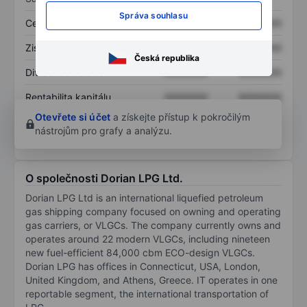
Správa souhlasu
Cena/tržby
XXXXXXX
XXXXXXX
Zisk na akcii
XXXXXXX
XXXXXXX
Česká republika
Dividenda na akcii
XXXXXXX
XXXXXXX
Rentabilita kapitálu
XXXXXXX
XXXXXXX
Otevřete si účet
a získejte přístup k pokročilým
nástrojům pro grafy a analýzu.
O společnosti Dorian LPG Ltd.
Dorian LPG Ltd is an international liquefied petroleum
gas shipping company focused on owning and operating
gas carriers, or VLGCs. The company currently owns and
operates around 22 modern VLGCs, including nineteen
new fuel-efficient 84,000 cbm ECO-design VLGCs.
Dorian LPG has offices in Connecticut, USA, London,
United Kingdom, and Athens, Greece. IT operates in one
reportable segment, the international transportation of