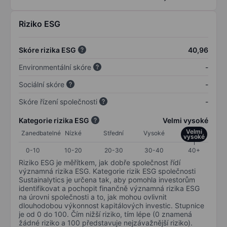
Riziko ESG
Skóre rizika ESG
40,96
Environmentální skóre
-
Sociální skóre
-
Skóre řízení společnosti
-
Kategorie rizika ESG
Velmi vysoké
Velmi
Zanedbatelné
Nízké
Střední
Vysoké
vysoké
0-10
10-20
20-30
30-40
40+
Riziko ESG je měřítkem, jak dobře společnost řídí
významná rizika ESG. Kategorie rizik ESG společnosti
Sustainalytics je určena tak, aby pomohla investorům
identifikovat a pochopit finančně významná rizika ESG
na úrovni společnosti a to, jak mohou ovlivnit
dlouhodobou výkonnost kapitálových investic. Stupnice
je od 0 do 100. Čím nižší riziko, tím lépe (0 znamená
žádné riziko a 100 představuje nejzávažnější riziko).