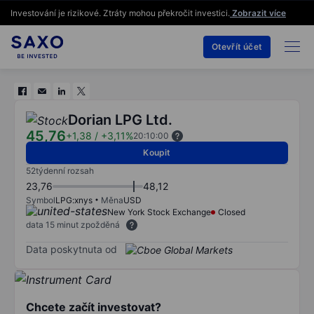
Investování je rizikové. Ztráty mohou překročit investici.
Zobrazit více
Otevřít účet
Dorian LPG Ltd.
45,76
+1,38
/
+3,11%
20:10:00
Koupit
52týdenní rozsah
23,76
48,12
Symbol
LPG:xnys
Měna
USD
New York Stock Exchange
Closed
data 15 minut zpožděná
Data poskytnuta od
Chcete začít investovat?