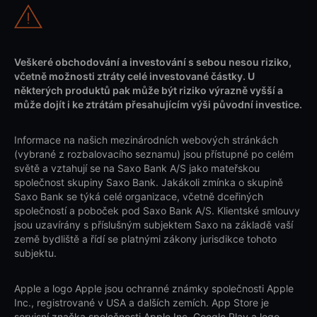
Veškeré obchodování a investování s sebou nesou riziko,
včetně možnosti ztráty celé investované částky. U
některých produktů pak může být riziko výrazně vyšší a
může dojít i ke ztrátám přesahujícím výši původní investice.
Informace na našich mezinárodních webových stránkách
(vybrané z rozbalovacího seznamu) jsou přístupné po celém
světě a vztahují se na Saxo Bank A/S jako mateřskou
společnost skupiny Saxo Bank. Jakákoli zmínka o skupině
Saxo Bank se týká celé organizace, včetně dceřiných
společností a poboček pod Saxo Bank A/S. Klientské smlouvy
jsou uzavírány s příslušným subjektem Saxo na základě vaší
země bydliště a řídí se platnými zákony jurisdikce tohoto
subjektu.
Apple a logo Apple jsou ochranné známky společnosti Apple
Inc., registrované v USA a dalších zemích. App Store je
servisní značka společnosti Apple Inc. Google Play a logo