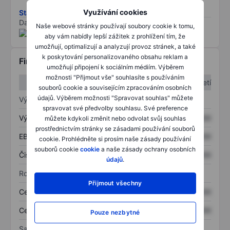
Využívání cookies
Stáhněte si metodiku rizik ESG
Data poskytnuta od
/
Naše webové stránky používají soubory cookie k tomu,
aby vám nabídly lepší zážitek z prohlížení tím, že
umožňují, optimalizují a analyzují provoz stránek, a také
k poskytování personalizovaného obsahu reklam a
Finanční informace
umožňují připojení k sociálním médiím. Výběrem
možnosti "Přijmout vše" souhlasíte s používáním
1. čtvrtletí
2. čtvrtletí
souborů cookie a souvisejícím zpracováním osobních
údajů. Výběrem možnosti "Spravovat souhlas" můžete
Výkaz zisku a ztráty
spravovat své předvolby souhlasu. Své preference
Výnos
XXXXXXX
XXXXXXX
můžete kdykoli změnit nebo odvolat svůj souhlas
prostřednictvím stránky se zásadami používání souborů
EBITDA
XXXXXXX
XXXXXXX
cookie. Prohlédněte si prosím naše zásady používání
souborů cookie
cookie
a naše zásady ochrany osobních
Čistý příjem
XXXXXXX
XXXXXXX
údajů
.
Rozvaha
Přijmout všechny
Celková aktiva
XXXXXXX
XXXXXXX
Celkový dluh
XXXXXXX
XXXXXXX
Pouze nezbytné
Sazby