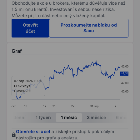
Obchodujte akcie u brokera, kterému důvěřuje více než
1,5 milionu klientů. Investování s sebou nese rizika.
Můžete přijít o část nebo celý vložený kapitál.
Otevřít
Prozkoumejte nabídku od
Saxo
účet
Graf
Chart
46,00
Line chart with 299 data points.
44,38
44,00
The chart has 1 X axis displaying categories.
07-srp-2026 19:30
42,00
LPG:xnys
The chart has 1 Y axis displaying values. Data ranges
Close
45,65
40,00
čvc
13
17
21
27
31
srp
7
End of interactive chart.
Intradenní
1 týden
1 měsíc
3 měsíce
6 měsíců
Otevřete si účet
a získejte přístup k pokročilým
nástrojům pro grafy a analýzu.