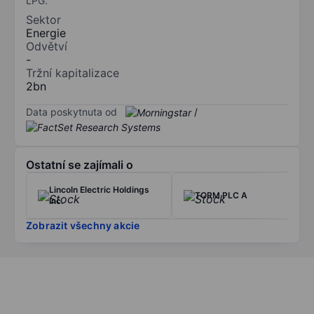
LPG.
Sektor
Energie
Odvětví
-
Tržní kapitalizace
2bn
Data poskytnuta od
/
Ostatní se zajímali o
Lincoln Electric Holdings
TORM PLC A
Inc.
Zobrazit všechny akcie