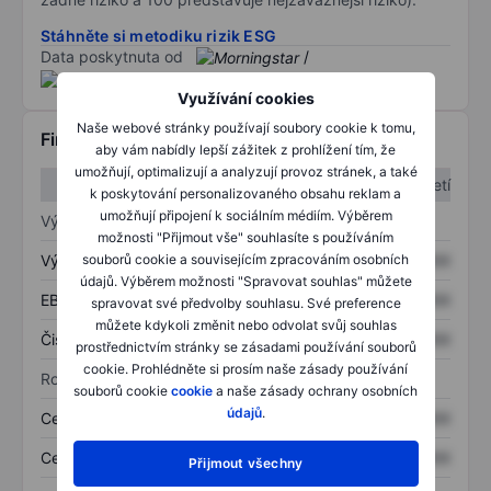
Stáhněte si metodiku rizik ESG
Data poskytnuta od
/
Využívání cookies
Naše webové stránky používají soubory cookie k tomu,
Finanční informace
aby vám nabídly lepší zážitek z prohlížení tím, že
umožňují, optimalizují a analyzují provoz stránek, a také
1. čtvrtletí
2. čtvrtletí
k poskytování personalizovaného obsahu reklam a
umožňují připojení k sociálním médiím. Výběrem
Výkaz zisku a ztráty
možnosti "Přijmout vše" souhlasíte s používáním
souborů cookie a souvisejícím zpracováním osobních
Výnos
XXXXXXX
XXXXXXX
údajů. Výběrem možnosti "Spravovat souhlas" můžete
EBITDA
XXXXXXX
XXXXXXX
spravovat své předvolby souhlasu. Své preference
můžete kdykoli změnit nebo odvolat svůj souhlas
Čistý příjem
XXXXXXX
XXXXXXX
prostřednictvím stránky se zásadami používání souborů
cookie. Prohlédněte si prosím naše zásady používání
Rozvaha
souborů cookie
cookie
a naše zásady ochrany osobních
údajů
.
Celková aktiva
XXXXXXX
XXXXXXX
Celkový dluh
XXXXXXX
XXXXXXX
Přijmout všechny