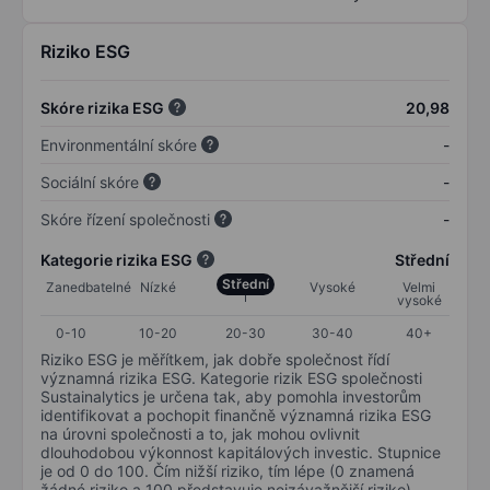
Riziko ESG
Skóre rizika ESG
20,98
Environmentální skóre
-
Sociální skóre
-
Skóre řízení společnosti
-
Kategorie rizika ESG
Střední
Střední
Zanedbatelné
Nízké
Vysoké
Velmi
vysoké
0-10
10-20
20-30
30-40
40+
Riziko ESG je měřítkem, jak dobře společnost řídí
významná rizika ESG. Kategorie rizik ESG společnosti
Sustainalytics je určena tak, aby pomohla investorům
identifikovat a pochopit finančně významná rizika ESG
na úrovni společnosti a to, jak mohou ovlivnit
dlouhodobou výkonnost kapitálových investic. Stupnice
je od 0 do 100. Čím nižší riziko, tím lépe (0 znamená
žádné riziko a 100 představuje nejzávažnější riziko).