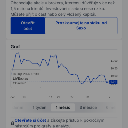
Obchodujte akcie u brokera, kterému důvěřuje více než
1,5 milionu klientů. Investování s sebou nese rizika.
Můžete přijít o část nebo celý vložený kapitál.
Otevřít
Prozkoumejte nabídku od
Saxo
účet
Graf
Chart
11,00
Line chart with 38 data points.
10,50
The chart has 1 X axis displaying categories.
07-srp-2026 13:30
10,00
LIVE:xnas
The chart has 1 Y axis displaying values. Data ranges 
9,64
Close
9,61
9,50
čvc
13
17
21
27
31
7
End of interactive chart.
Intradenní
1 týden
1 měsíc
3 měsíce
6 měsíců
Otevřete si účet
a získejte přístup k pokročilým
nástrojům pro grafy a analýzu.