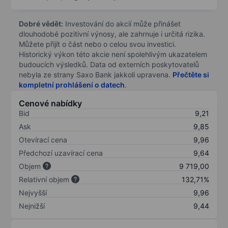
Dobré vědět:
Investování do akcií může přinášet
dlouhodobé pozitivní výnosy, ale zahrnuje i určitá rizika.
Můžete přijít o část nebo o celou svou investici.
Historický výkon této akcie není spolehlivým ukazatelem
budoucích výsledků. Data od externích poskytovatelů
nebyla ze strany Saxo Bank jakkoli upravena.
Přečtěte si
kompletní prohlášení o datech
.
Cenové nabídky
Bid
9,21
Ask
9,85
Otevírací cena
9,96
Předchozí uzavírací cena
9,64
Objem
9 719,00
Relativní objem
132,71%
Nejvyšší
9,96
Nejnižší
9,44