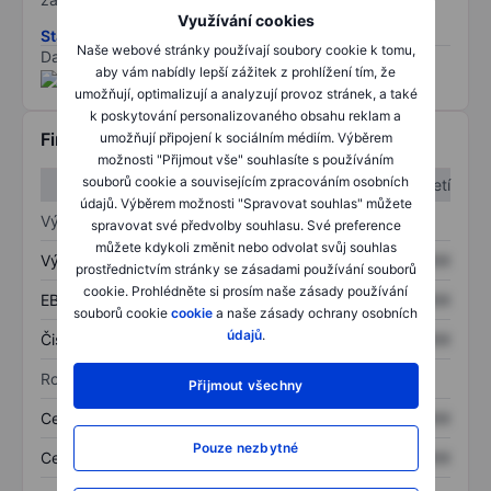
Využívání cookies
Stáhněte si metodiku rizik ESG
Naše webové stránky používají soubory cookie k tomu,
Data poskytnuta od
/
aby vám nabídly lepší zážitek z prohlížení tím, že
umožňují, optimalizují a analyzují provoz stránek, a také
k poskytování personalizovaného obsahu reklam a
Finanční informace
umožňují připojení k sociálním médiím. Výběrem
možnosti "Přijmout vše" souhlasíte s používáním
souborů cookie a souvisejícím zpracováním osobních
1. čtvrtletí
2. čtvrtletí
údajů. Výběrem možnosti "Spravovat souhlas" můžete
Výkaz zisku a ztráty
spravovat své předvolby souhlasu. Své preference
můžete kdykoli změnit nebo odvolat svůj souhlas
Výnos
XXXXXXX
XXXXXXX
prostřednictvím stránky se zásadami používání souborů
cookie. Prohlédněte si prosím naše zásady používání
EBITDA
XXXXXXX
XXXXXXX
souborů cookie
cookie
a naše zásady ochrany osobních
údajů
.
Čistý příjem
XXXXXXX
XXXXXXX
Rozvaha
Přijmout všechny
Celková aktiva
XXXXXXX
XXXXXXX
Pouze nezbytné
Celkový dluh
XXXXXXX
XXXXXXX