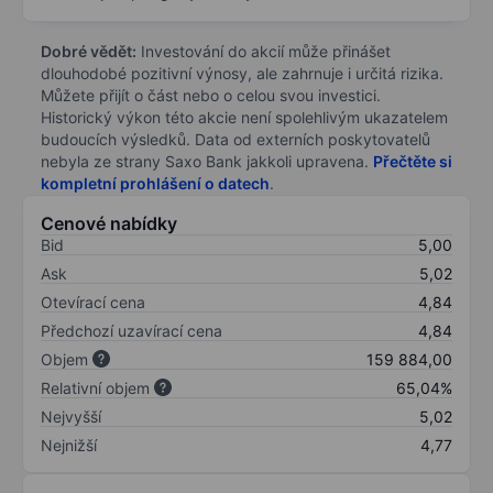
Dobré vědět:
Investování do akcií může přinášet
dlouhodobé pozitivní výnosy, ale zahrnuje i určitá rizika.
Můžete přijít o část nebo o celou svou investici.
Historický výkon této akcie není spolehlivým ukazatelem
budoucích výsledků. Data od externích poskytovatelů
nebyla ze strany Saxo Bank jakkoli upravena.
Přečtěte si
kompletní prohlášení o datech
.
Cenové nabídky
Bid
5,00
Ask
5,02
Otevírací cena
4,84
Předchozí uzavírací cena
4,84
Objem
159 884,00
Relativní objem
65,04%
Nejvyšší
5,02
Nejnižší
4,77