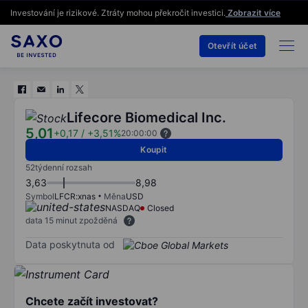
Investování je rizikové. Ztráty mohou překročit investici.
Zobrazit více
Otevřít účet
Lifecore Biomedical Inc.
5,01
+0,17
/
+3,51%
20:00:00
Koupit
52týdenní rozsah
3,63
8,98
Symbol
LFCR:xnas
Měna
USD
NASDAQ
Closed
data 15 minut zpožděná
Data poskytnuta od
Chcete začít investovat?