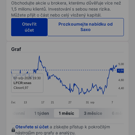
Obchodujte akcie u brokera, kterému důvěřuje více než
1,5 milionu klientů. Investování s sebou nese rizika.
Můžete přijít o část nebo celý vložený kapitál.
Otevřít
Prozkoumejte nabídku od
Saxo
účet
Graf
Chart
5,00
Line chart with 278 data points.
4,84
4,80
The chart has 1 X axis displaying categories.
07-srp-2026 19:30
4,60
LFCR:xnas
The chart has 1 Y axis displaying values. Data ranges 
Close
4,97
4,40
čvc
13
17
21
27
31
srp
7
End of interactive chart.
Intradenní
1 týden
1 měsíc
3 měsíce
6 měsíců
Otevřete si účet
a získejte přístup k pokročilým
nástrojům pro grafy a analýzu.