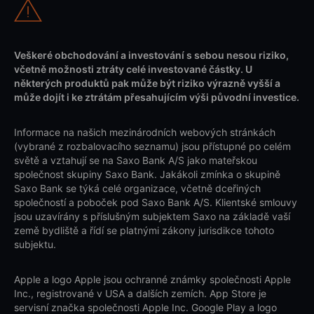
Veškeré obchodování a investování s sebou nesou riziko,
včetně možnosti ztráty celé investované částky. U
některých produktů pak může být riziko výrazně vyšší a
může dojít i ke ztrátám přesahujícím výši původní investice.
Informace na našich mezinárodních webových stránkách
(vybrané z rozbalovacího seznamu) jsou přístupné po celém
světě a vztahují se na Saxo Bank A/S jako mateřskou
společnost skupiny Saxo Bank. Jakákoli zmínka o skupině
Saxo Bank se týká celé organizace, včetně dceřiných
společností a poboček pod Saxo Bank A/S. Klientské smlouvy
jsou uzavírány s příslušným subjektem Saxo na základě vaší
země bydliště a řídí se platnými zákony jurisdikce tohoto
subjektu.
Apple a logo Apple jsou ochranné známky společnosti Apple
Inc., registrované v USA a dalších zemích. App Store je
servisní značka společnosti Apple Inc. Google Play a logo