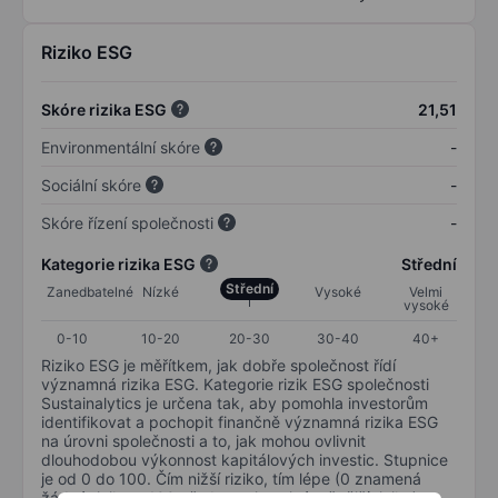
Riziko ESG
Skóre rizika ESG
21,51
Environmentální skóre
-
Sociální skóre
-
Skóre řízení společnosti
-
Kategorie rizika ESG
Střední
Střední
Zanedbatelné
Nízké
Vysoké
Velmi
vysoké
0-10
10-20
20-30
30-40
40+
Riziko ESG je měřítkem, jak dobře společnost řídí
významná rizika ESG. Kategorie rizik ESG společnosti
Sustainalytics je určena tak, aby pomohla investorům
identifikovat a pochopit finančně významná rizika ESG
na úrovni společnosti a to, jak mohou ovlivnit
dlouhodobou výkonnost kapitálových investic. Stupnice
je od 0 do 100. Čím nižší riziko, tím lépe (0 znamená
žádné riziko a 100 představuje nejzávažnější riziko).