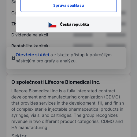
Sazby
Správa souhlasu
Cena/tržby
XXXXXXX
XXXXXXX
Zisk na akcii
XXXXXXX
XXXXXXX
Česká republika
Dividenda na akcii
XXXXXXX
XXXXXXX
Rentabilita kapitálu
XXXXXXX
XXXXXXX
Otevřete si účet
a získejte přístup k pokročilým
nástrojům pro grafy a analýzu.
O společnosti Lifecore Biomedical Inc.
Lifecore Biomedical Inc is a fully integrated contract
development and manufacturing organization (CDMO)
that provides services in the development, fill, and finish
of complex sterile injectable pharmaceutical products in
syringes, vials, and cartridges. The group recognizes
revenue in two different product categories, CDMO and
HA manufacturing.
Sektor