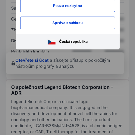
Pouze nezbytné
Sazby
Cena/tržby
XXXXXXX
XXXXXXX
Správa souhlasu
Zisk na akcii
XXXXXXX
XXXXXXX
Dividenda na akcii
XXXXXXX
XXXXXXX
Česká republika
Rentabilita kapitálu
XXXXXXX
XXXXXXX
Otevřete si účet
a získejte přístup k pokročilým
nástrojům pro grafy a analýzu.
O společnosti Legend Biotech Corporation -
ADR
Legend Biotech Corp is a clinical-stage
biopharmaceutical company. It is engaged in the
discovery and development of novel cell therapies for
oncology and other indications. The firm's product
candidate, LCAR-B38M/JNJ-4528, is a chimeric antigen
receptor, or CAR, T cell therapy for the treatment of