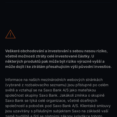
Veškeré obchodování a investování s sebou nesou riziko,
včetně možnosti ztráty celé investované částky. U
některých produktů pak může být riziko výrazně vyšší a
může dojít i ke ztrátám přesahujícím výši původní investice.
Informace na našich mezinárodních webových stránkách
(vybrané z rozbalovacího seznamu) jsou přístupné po celém
světě a vztahují se na Saxo Bank A/S jako mateřskou
společnost skupiny Saxo Bank. Jakákoli zmínka o skupině
Saxo Bank se týká celé organizace, včetně dceřiných
společností a poboček pod Saxo Bank A/S. Klientské smlouvy
jsou uzavírány s příslušným subjektem Saxo na základě vaší
země bydliště a řídí se platnými zákony jurisdikce tohoto