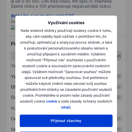
je od 0 do 100. Čím nižší riziko, tím lépe (0 znamená
žádné riziko a 100 představuje nejzávažnější riziko).
Stáhněte si metodiku rizik ESG
Data poskytnuta od
/
Využívání cookies
Naše webové stránky používají soubory cookie k tomu,
aby vám nabídly lepší zážitek z prohlížení tím, že
umožňují, optimalizují a analyzují provoz stránek, a také
Finanční informace
k poskytování personalizovaného obsahu reklam a
umožňují připojení k sociálním médiím. Výběrem
1. čtvrtletí
2. čtvrtletí
možnosti "Přijmout vše" souhlasíte s používáním
Výkaz zisku a ztráty
souborů cookie a souvisejícím zpracováním osobních
údajů. Výběrem možnosti "Spravovat souhlas" můžete
Výnos
XXXXXXX
XXXXXXX
spravovat své předvolby souhlasu. Své preference
můžete kdykoli změnit nebo odvolat svůj souhlas
EBITDA
XXXXXXX
XXXXXXX
prostřednictvím stránky se zásadami používání souborů
cookie. Prohlédněte si prosím naše zásady používání
Čistý příjem
XXXXXXX
XXXXXXX
souborů cookie
cookie
a naše zásady ochrany osobních
údajů
.
Rozvaha
Celková aktiva
XXXXXXX
XXXXXXX
Přijmout všechny
Celkový dluh
XXXXXXX
XXXXXXX