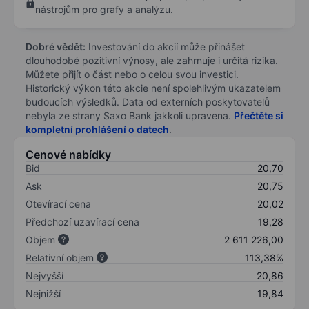
nástrojům pro grafy a analýzu.
Dobré vědět:
Investování do akcií může přinášet
dlouhodobé pozitivní výnosy, ale zahrnuje i určitá rizika.
Můžete přijít o část nebo o celou svou investici.
Historický výkon této akcie není spolehlivým ukazatelem
budoucích výsledků. Data od externích poskytovatelů
nebyla ze strany Saxo Bank jakkoli upravena.
Přečtěte si
kompletní prohlášení o datech
.
Cenové nabídky
Bid
20,70
Ask
20,75
Otevírací cena
20,02
Předchozí uzavírací cena
19,28
Objem
2 611 226,00
Relativní objem
113,38%
Nejvyšší
20,86
Nejnižší
19,84