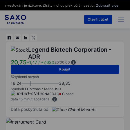
Investování je rizikové. Ztráty mohou překročit investici.
Zobrazit více
Otevřít účet
Legend Biotech Corporation -
ADR
20,75
+1,47
/
+7,62%
20:00:00
Koupit
52týdenní rozsah
16,24
38,35
Symbol
LEGN:xnas
Měna
USD
NASDAQ
Closed
data 15 minut zpožděná
Data poskytnuta od