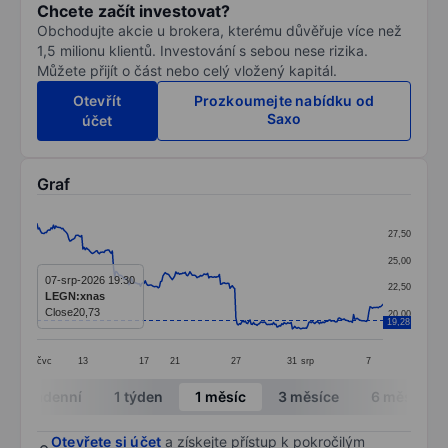
Chcete začít investovat?
Obchodujte akcie u brokera, kterému důvěřuje více než
1,5 milionu klientů. Investování s sebou nese rizika.
Můžete přijít o část nebo celý vložený kapitál.
Otevřít
Prozkoumejte nabídku od
Saxo
účet
Graf
Chart
27,50
Line chart with 295 data points.
25,00
The chart has 1 X axis displaying categories.
07-srp-2026 19:30
22,50
LEGN:xnas
The chart has 1 Y axis displaying values. Data ranges
Close
20,73
20,00
19,28
čvc
13
17
21
27
31
srp
7
End of interactive chart.
Intradenní
1 týden
1 měsíc
3 měsíce
6 měsíců
Otevřete si účet
a získejte přístup k pokročilým