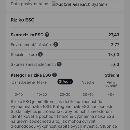
Data poskytnuta od
Riziko ESG
Skóre rizika ESG
27,43
Environmentální skóre
3,77
Sociální skóre
18,03
Skóre řízení společnosti
5,63
Kategorie rizika ESG
Střední
Střední
Zanedbatelné
Nízké
Vysoké
Velmi
vysoké
0-10
10-20
20-30
30-40
40+
Riziko ESG je měřítkem, jak dobře společnost řídí
významná rizika ESG. Kategorie rizik ESG společnosti
Sustainalytics je určena tak, aby pomohla investorům
identifikovat a pochopit finančně významná rizika ESG
na úrovni společnosti a to, jak mohou ovlivnit
dlouhodobou výkonnost kapitálových investic. Stupnice