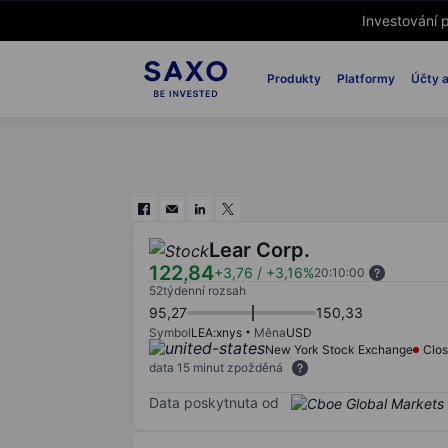
Investování p
Produkty
Platformy
Účty a
Lear Corp.
122,84
+3,76
/
+3,16%
20:10:00
52týdenní rozsah
95,27
150,33
Symbol
LEA:xnys
Měna
USD
New York Stock Exchange
Clo
data 15 minut zpožděná
Data poskytnuta od