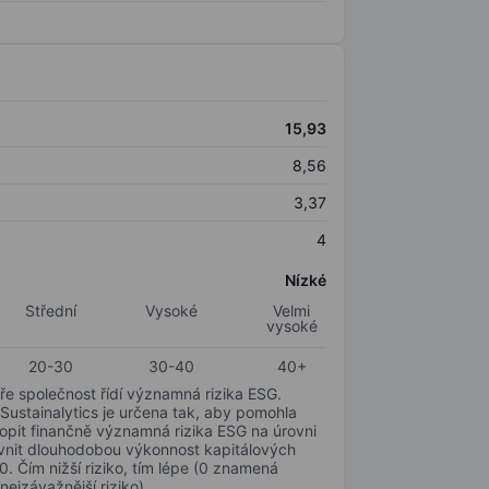
15,93
8,56
3,37
4
Nízké
Střední
Vysoké
Velmi
vysoké
20-30
30-40
40+
ře společnost řídí významná rizika ESG.
 Sustainalytics je určena tak, aby pomohla
hopit finančně významná rizika ESG na úrovni
livnit dlouhodobou výkonnost kapitálových
0. Čím nižší riziko, tím lépe (0 znamená
nejzávažnější riziko).