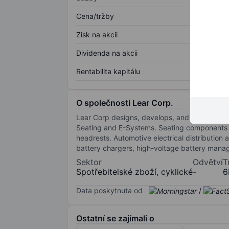
Cena/tržby
Zisk na akcii
Dividenda na akcii
Rentabilita kapitálu
O společnosti Lear Corp.
Lear Corp designs, develops, and manufactu
Seating and E-Systems. Seating components i
headrests. Automotive electrical distributio
battery chargers, high-voltage battery mana
Sektor
Odvětví
T
Spotřebitelské zboží, cyklické
-
6
Data poskytnuta od
/
Ostatní se zajímali o