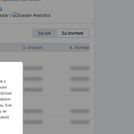
SG
/
Za rok
Za čtvrtletí
3. čtvrtletí
4. čtvrtletí
XXXXXXX
XXXXXXX
XXXXXXX
XXXXXXX
ek z
ování
XXXXXXX
XXXXXXX
ožnosti
obních
su. Své
XXXXXXX
XXXXXXX
y se
ouborů
XXXXXXX
XXXXXXX