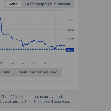
Cena
Graf s vyspělými funkcemi
144,00
136,00
128,00
120,00
119,08
31
srp
4
5
6
7
u roku
Dostupný časový úsek
ijít o část nebo o celou svou investici.
byla ze strany Saxo Bank jakkoli upravena.