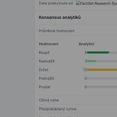
Data poskytnuta od
Konsensus analytiků
Průměrné hodnocení
Hodnocení
Analytici
Koupit
5
Nadvážit
2
Držet
12
Podvážit
0
Prodat
0
Cílová cena
Předpokládaný výnos