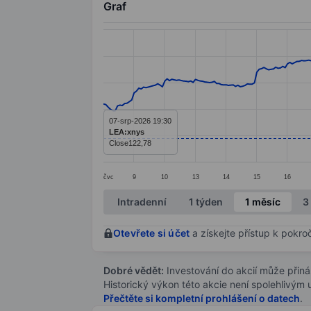
Graf
Chart
Line chart with 299 data points.
The chart has 1 X axis displaying categ
The chart has 1 Y axis displaying value
07-srp-2026 19:30
LEA:xnys
Close
122,78
čvc
9
10
13
14
15
16
End of interactive chart.
Intradenní
1 týden
1 měsíc
3
Otevřete si účet
a získejte přístup k pokro
Dobré vědět:
Investování do akcií může přináše
Historický výkon této akcie není spolehlivým
Přečtěte si kompletní prohlášení o datech
.