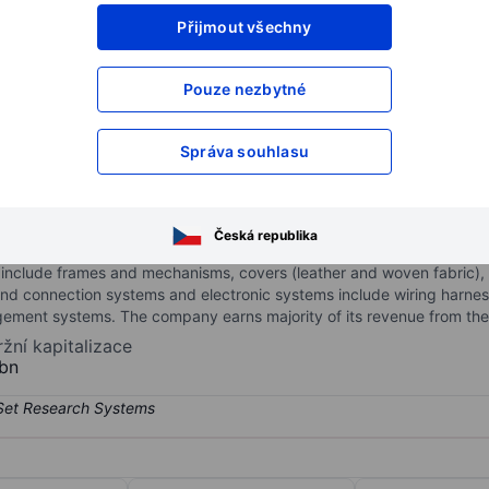
Přijmout všechny
XXXXXXX
XXXXXXX
XXXXXXX
XXXXXXX
Pouze nezbytné
XXXXXXX
XXXXXXX
Otevřete si účet
a získejte přístup k p
Správa souhlasu
XXXXXXX
XXXXXXX
Česká republika
res automotive seating and electrical systems and components. Th
nclude frames and mechanisms, covers (leather and woven fabric), 
n and connection systems and electronic systems include wiring harne
gement systems. The company earns majority of its revenue from th
ržní kapitalizace
bn