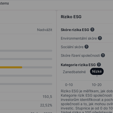
Riziko ESG
Nadvážit
Skóre rizika ESG
Environmentální skóre
Sociální skóre
Skóre řízení společnosti
Kategorie rizika ESG
Nízké
Zanedbatelné
0-10
10-20
Riziko ESG je měřítkem, jak dob
Kategorie rizik ESG společnosti
150,5
investorům identifikovat a poc
společnosti a to, jak mohou ov
22,52%
investic. Stupnice je od 0 do 10
žádné riziko a 100 představuje 