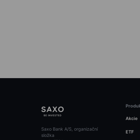
Produk
Akcie
Saxo Bank A/S, organizační
ETF
složka