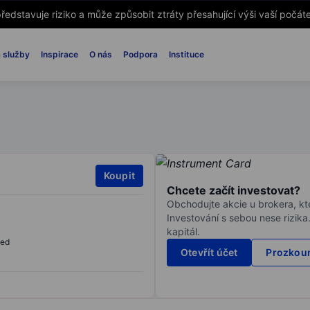
ředstavuje riziko a může způsobit ztráty přesahující výši vaší počáte
 služby
Inspirace
O nás
Podpora
Instituce
Koupit
Chcete začít investovat?
Obchodujte akcie u brokera, kte
Investování s sebou nese rizika
kapitál.
sed
Otevřít účet
Prozkoum