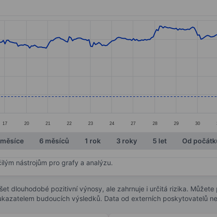
ories.
s. Data ranges from 118.88 to 149.7.
17
20
21
22
23
24
27
28
29
30
 měsíce
6 měsíců
1 rok
3 roky
5 let
Od počátk
čilým nástrojům pro grafy a analýzu.
t dlouhodobé pozitivní výnosy, ale zahrnuje i určitá rizika. Můžete př
 ukazatelem budoucích výsledků. Data od externích poskytovatelů ne