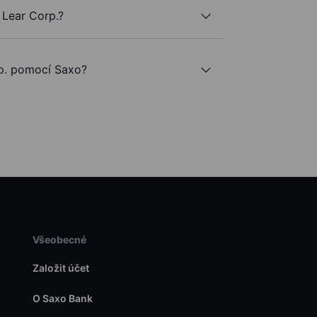
 Lear Corp.?
p. pomocí Saxo?
Všeobecné
Založit účet
O Saxo Bank