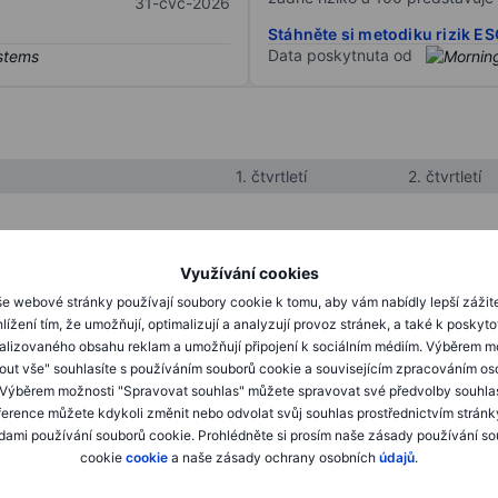
31-čvc-2026
Stáhněte si metodiku rizik E
Data poskytnuta od
1. čtvrtletí
2. čtvrtletí
XXXXXXX
XXXXXXX
Využívání cookies
XXXXXXX
XXXXXXX
e webové stránky používají soubory cookie k tomu, aby vám nabídly lepší zážit
lížení tím, že umožňují, optimalizují a analyzují provoz stránek, a také k poskyt
XXXXXXX
XXXXXXX
alizovaného obsahu reklam a umožňují připojení k sociálním médiím. Výběrem m
mout vše" souhlasíte s používáním souborů cookie a souvisejícím zpracováním os
 Výběrem možnosti "Spravovat souhlas" můžete spravovat své předvolby souhla
XXXXXXX
XXXXXXX
ference můžete kdykoli změnit nebo odvolat svůj souhlas prostřednictvím stránk
ami používání souborů cookie. Prohlédněte si prosím naše zásady používání s
XXXXXXX
XXXXXXX
cookie
cookie
a naše zásady ochrany osobních
údajů
.