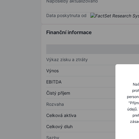
Naposledy aktualizováno
Data poskytnuta od
Finanční informace
Výkaz zisku a ztráty
Výnos
EBITDA
Naš
proh
Čistý příjem
person
"Přij
Rozvaha
údajů.
Celková aktiva
pre
zásad
Celkový dluh
Sazby