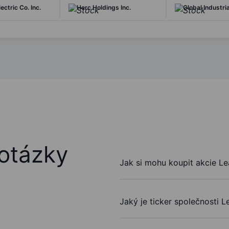
lectric Co. Inc.
Herc Holdings Inc.
Global Industr
otázky
Jak si mohu koupit akcie Le
Jaký je ticker společnosti L