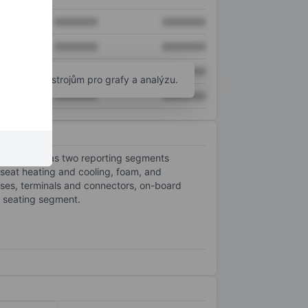
XXXXXXX
XXXXXXX
XXXXXXX
XXXXXXX
XXXXXXX
XXXXXXX
okročilým nástrojům pro grafy a analýzu.
XXXXXXX
XXXXXXX
e company has two reporting segments
seat heating and cooling, foam, and
sses, terminals and connectors, on-board
e seating segment.