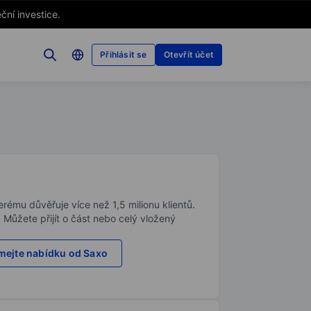
ční investice.
Přihlásit se
Otevřít účet
rému důvěřuje více než 1,5 milionu klientů.
. Můžete přijít o část nebo celý vložený
ejte nabídku od Saxo