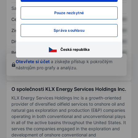
Sazby
Pouze nezbytné
Cena/tržby
XXXXXXX
XXXXXXX
Zisk na akcii
XXXXXXX
XXXXXXX
Správa souhlasu
Dividenda na akcii
XXXXXXX
XXXXXXX
Česká republika
Rentabilita kapitálu
XXXXXXX
XXXXXXX
Otevřete si účet
a získejte přístup k pokročilým
nástrojům pro grafy a analýzu.
O společnosti KLX Energy Services Holdings Inc.
KLX Energy Services Holdings Inc is a growth-oriented
provider of diversified oilfield services to onshore oil and
natural gas exploration and production (E&P) companies
operating in both conventional and unconventional plays
in all of the active basins throughout the United States. It
serves the companies engaged in the exploration and
development of onshore conventional and