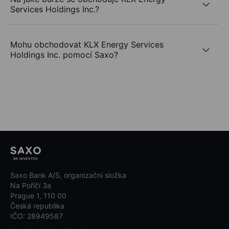
Services Holdings Inc.?
Mohu obchodovat KLX Energy Services
Holdings Inc. pomocí Saxo?
Saxo Bank A/S, organizační složka
Na Poříčí 3a
Prague 1, 110 00
Česká republika
IČO: 28949587