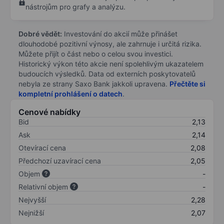
nástrojům pro grafy a analýzu.
Dobré vědět:
Investování do akcií může přinášet
dlouhodobé pozitivní výnosy, ale zahrnuje i určitá rizika.
Můžete přijít o část nebo o celou svou investici.
Historický výkon této akcie není spolehlivým ukazatelem
budoucích výsledků. Data od externích poskytovatelů
nebyla ze strany Saxo Bank jakkoli upravena.
Přečtěte si
kompletní prohlášení o datech
.
Cenové nabídky
Bid
2,13
Ask
2,14
Otevírací cena
2,08
Předchozí uzavírací cena
2,05
Objem
-
Relativní objem
-
Nejvyšší
2,28
Nejnižší
2,07