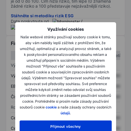
je od 0 do 100. Čím nižší riziko, tím lépe (0 znamená
žádné riziko a 100 představuje nejzávažnější riziko).
Stáhněte si metodiku rizik ESG
Data poskytnuta od
/
Využívání cookies
Naše webové stránky používají soubory cookie k tomu,
Finanční informace
aby vám nabídly lepší zážitek z prohlížení tím, že
umožňují, optimalizují a analyzují provoz stránek, a také
k poskytování personalizovaného obsahu reklam a
1. čtvrtletí
2. čtvrtletí
umožňují připojení k sociálním médiím. Výběrem
Výkaz zisku a ztráty
možnosti "Přijmout vše" souhlasíte s používáním
souborů cookie a souvisejícím zpracováním osobních
Výnos
XXXXXXX
XXXXXXX
údajů. Výběrem možnosti "Spravovat souhlas" můžete
spravovat své předvolby souhlasu. Své preference
EBITDA
XXXXXXX
XXXXXXX
můžete kdykoli změnit nebo odvolat svůj souhlas
prostřednictvím stránky se zásadami používání souborů
Čistý příjem
XXXXXXX
XXXXXXX
cookie. Prohlédněte si prosím naše zásady používání
Rozvaha
souborů cookie
cookie
a naše zásady ochrany osobních
údajů
.
Celková aktiva
XXXXXXX
XXXXXXX
Přijmout všechny
Celkový dluh
XXXXXXX
XXXXXXX