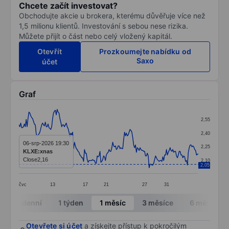
Chcete začít investovat?
Obchodujte akcie u brokera, kterému důvěřuje více než
1,5 milionu klientů. Investování s sebou nese rizika.
Můžete přijít o část nebo celý vložený kapitál.
Otevřít
Prozkoumejte nabídku od
Saxo
účet
Graf
Chart
2,55
Line chart with 198 data points.
2,40
The chart has 1 X axis displaying categories.
06-srp-2026 19:30
2,25
KLXE:xnas
The chart has 1 Y axis displaying values. Data ranges 
Close
2,16
2,10
2,05
čvc
13
17
21
27
31
End of interactive chart.
Intradenní
1 týden
1 měsíc
3 měsíce
6 měsíců
Otevřete si účet
a získejte přístup k pokročilým