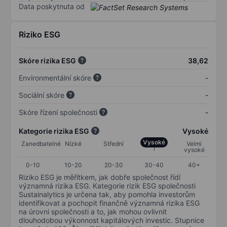
Data poskytnuta od
Riziko ESG
Skóre rizika ESG
38,62
Environmentální skóre
-
Sociální skóre
-
Skóre řízení společnosti
-
Kategorie rizika ESG
Vysoké
Vysoké
Zanedbatelné
Nízké
Střední
Velmi
vysoké
0-10
10-20
20-30
30-40
40+
Riziko ESG je měřítkem, jak dobře společnost řídí
významná rizika ESG. Kategorie rizik ESG společnosti
Sustainalytics je určena tak, aby pomohla investorům
identifikovat a pochopit finančně významná rizika ESG
na úrovni společnosti a to, jak mohou ovlivnit
dlouhodobou výkonnost kapitálových investic. Stupnice