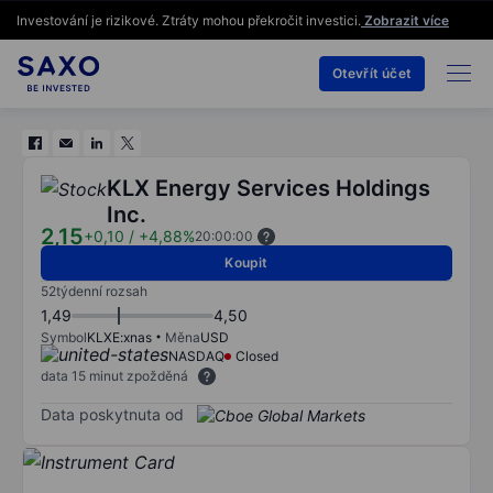
Investování je rizikové. Ztráty mohou překročit investici.
Zobrazit více
Otevřít účet
KLX Energy Services Holdings
Inc.
2,15
+0,10
/
+4,88%
20:00:00
Koupit
52týdenní rozsah
1,49
4,50
Symbol
KLXE:xnas
Měna
USD
NASDAQ
Closed
data 15 minut zpožděná
Data poskytnuta od