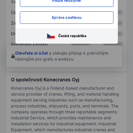
Pouze nezbytné
Sazby
Cena/tržby
XXXXXXX
XXXXXXX
Správa souhlasu
Zisk na akcii
XXXXXXX
XXXXXXX
Dividenda na akcii
XXXXXXX
XXXXXXX
Česká republika
Rentabilita kapitálu
XXXXXXX
XXXXXXX
Otevřete si účet
a získejte přístup k pokročilým
nástrojům pro grafy a analýzu.
O společnosti Konecranes Oyj
Konecranes Oyj is a Finland-based manufacturer and
service provider of cranes, lifting, and material handling
equipment serving industries such as manufacturing,
process industries, shipyards, ports, and terminals. The
company operates through three reportable segments:
Industrial Service, which provides maintenance and
installation services for industrial equipment; Industrial
Equipment, which manufactures industrial cranes and