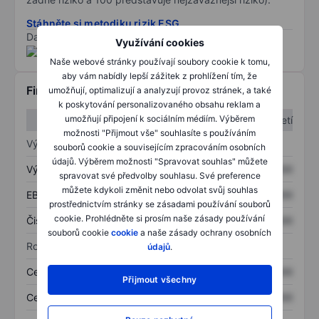
Stáhněte si metodiku rizik ESG
Data poskytnuta od
/
Využívání cookies
Naše webové stránky používají soubory cookie k tomu,
aby vám nabídly lepší zážitek z prohlížení tím, že
Finanční informace
umožňují, optimalizují a analyzují provoz stránek, a také
k poskytování personalizovaného obsahu reklam a
umožňují připojení k sociálním médiím. Výběrem
1. čtvrtletí
2. čtvrtletí
možnosti "Přijmout vše" souhlasíte s používáním
Výkaz zisku a ztráty
souborů cookie a souvisejícím zpracováním osobních
údajů. Výběrem možnosti "Spravovat souhlas" můžete
Výnos
XXXXXXX
XXXXXXX
spravovat své předvolby souhlasu. Své preference
můžete kdykoli změnit nebo odvolat svůj souhlas
EBITDA
XXXXXXX
XXXXXXX
prostřednictvím stránky se zásadami používání souborů
cookie. Prohlédněte si prosím naše zásady používání
Čistý příjem
XXXXXXX
XXXXXXX
souborů cookie
cookie
a naše zásady ochrany osobních
Rozvaha
údajů
.
Celková aktiva
XXXXXXX
XXXXXXX
Přijmout všechny
Celkový dluh
XXXXXXX
XXXXXXX