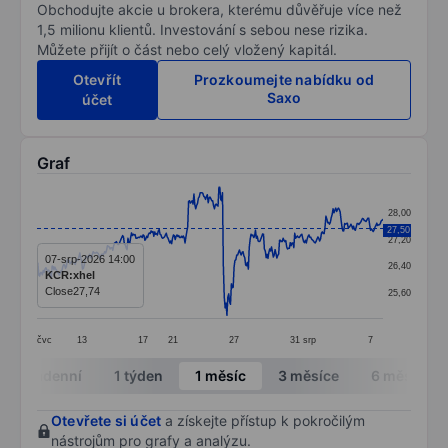
Obchodujte akcie u brokera, kterému důvěřuje více než
1,5 milionu klientů. Investování s sebou nese rizika.
Můžete přijít o část nebo celý vložený kapitál.
Otevřít
Prozkoumejte nabídku od
Saxo
účet
Graf
Chart
28,00
Line chart with 389 data points.
27,50
27,20
The chart has 1 X axis displaying categories.
07-srp-2026 14:00
26,40
KCR:xhel
The chart has 1 Y axis displaying values. Data ranges 
Close
27,74
25,60
čvc
13
17
21
27
31
srp
7
End of interactive chart.
Intradenní
1 týden
1 měsíc
3 měsíce
6 měsíců
Otevřete si účet
a získejte přístup k pokročilým
nástrojům pro grafy a analýzu.