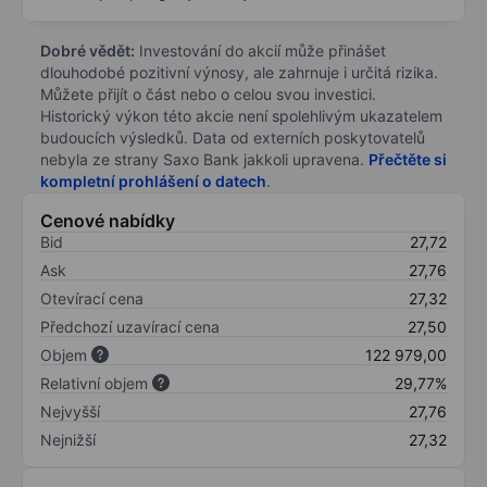
Dobré vědět:
Investování do akcií může přinášet
dlouhodobé pozitivní výnosy, ale zahrnuje i určitá rizika.
Můžete přijít o část nebo o celou svou investici.
Historický výkon této akcie není spolehlivým ukazatelem
budoucích výsledků. Data od externích poskytovatelů
nebyla ze strany Saxo Bank jakkoli upravena.
Přečtěte si
kompletní prohlášení o datech
.
Cenové nabídky
Bid
27,72
Ask
27,76
Otevírací cena
27,32
Předchozí uzavírací cena
27,50
Objem
122 979,00
Relativní objem
29,77%
Nejvyšší
27,76
Nejnižší
27,32