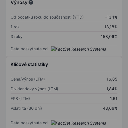
Výnosy
Od počátku roku do současnosti (YTD)
-13,1%
1 rok
13,18%
3 roky
158,06%
Data poskytnuta od
Klíčové statistiky
Cena/výnos (LTM)
16,85
Dividendový výnos (LTM)
1,84%
EPS (LTM)
1,61
Volatilita (30 dní)
43,66%
Data poskytnuta od