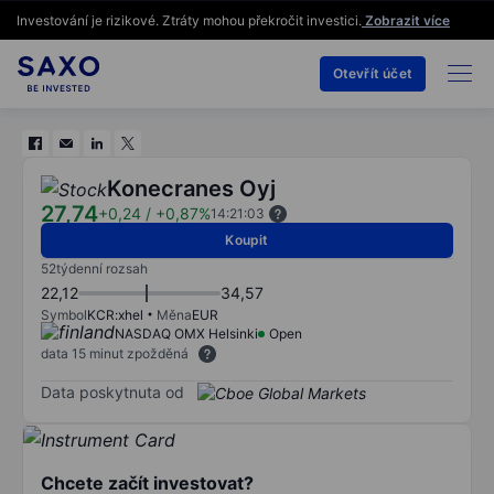
Investování je rizikové. Ztráty mohou překročit investici.
Zobrazit více
Otevřít účet
Konecranes Oyj
27,74
+0,24
/
+0,87%
14:21:03
Koupit
52týdenní rozsah
22,12
34,57
Symbol
KCR:xhel
Měna
EUR
NASDAQ OMX Helsinki
Open
data 15 minut zpožděná
Data poskytnuta od
Chcete začít investovat?