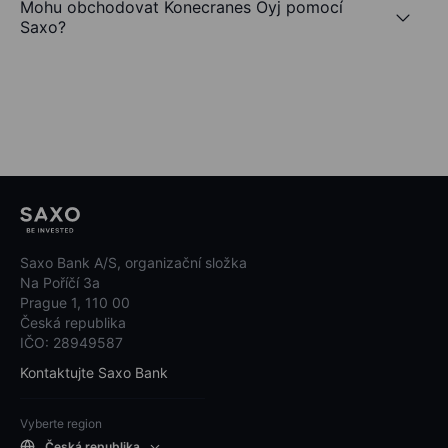
Mohu obchodovat Konecranes Oyj pomocí
Saxo?
Saxo Bank A/S, organizační složka
Na Poříčí 3a
Prague 1, 110 00
Česká republika
IČO: 28949587
Kontaktujte Saxo Bank
Vyberte region
Česká republika