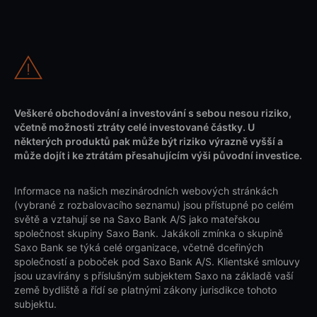
Veškeré obchodování a investování s sebou nesou riziko,
včetně možnosti ztráty celé investované částky. U
některých produktů pak může být riziko výrazně vyšší a
může dojít i ke ztrátám přesahujícím výši původní investice.
Informace na našich mezinárodních webových stránkách
(vybrané z rozbalovacího seznamu) jsou přístupné po celém
světě a vztahují se na Saxo Bank A/S jako mateřskou
společnost skupiny Saxo Bank. Jakákoli zmínka o skupině
Saxo Bank se týká celé organizace, včetně dceřiných
společností a poboček pod Saxo Bank A/S. Klientské smlouvy
jsou uzavírány s příslušným subjektem Saxo na základě vaší
země bydliště a řídí se platnými zákony jurisdikce tohoto
subjektu.