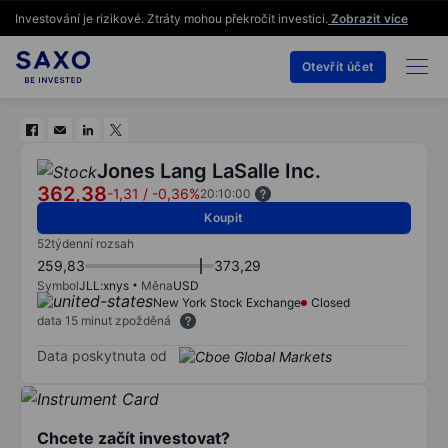
Investování je rizikové. Ztráty mohou překročit investici.
Zobrazit více
Otevřít účet
Jones Lang LaSalle Inc.
362,38
-1,31
/
-0,36%
20:10:00
Koupit
52týdenní rozsah
259,83
373,29
Symbol
JLL:xnys
Měna
USD
New York Stock Exchange
Closed
data 15 minut zpožděná
Data poskytnuta od
Chcete začít investovat?