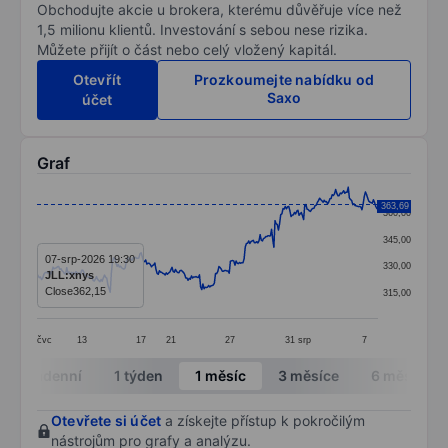
Obchodujte akcie u brokera, kterému důvěřuje více než
1,5 milionu klientů. Investování s sebou nese rizika.
Můžete přijít o část nebo celý vložený kapitál.
Otevřít
Prozkoumejte nabídku od
Saxo
účet
Graf
Chart
363,69
360,00
Line chart with 299 data points.
345,00
The chart has 1 X axis displaying categories.
07-srp-2026 19:30
330,00
JLL:xnys
The chart has 1 Y axis displaying values. Data ranges 
Close
362,15
315,00
čvc
13
17
21
27
31
srp
7
End of interactive chart.
Intradenní
1 týden
1 měsíc
3 měsíce
6 měsíců
Otevřete si účet
a získejte přístup k pokročilým
nástrojům pro grafy a analýzu.