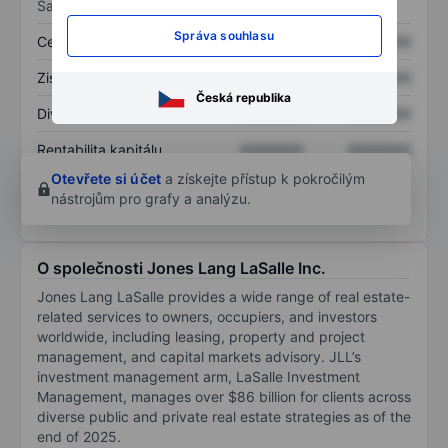
Sazby
Správa souhlasu
Cena/tržby
XXXXXXX
XXXXXXX
Zisk na akcii
XXXXXXX
XXXXXXX
Česká republika
Dividenda na akcii
XXXXXXX
XXXXXXX
Rentabilita kapitálu
XXXXXXX
XXXXXXX
Otevřete si účet
a získejte přístup k pokročilým
nástrojům pro grafy a analýzu.
O společnosti Jones Lang LaSalle Inc.
Jones Lang LaSalle provides a wide range of real estate-
related services to owners, occupiers, and investors
worldwide, including leasing, property and project
management, and capital markets advisory. JLL’s
investment management arm, LaSalle Investment
Management, manages over $86 billion for clients across
diverse public and private real estate strategies as of the
end of 2025.