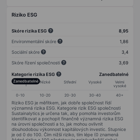
Riziko ESG
Skóre rizika ESG
8,95
Environmentální skóre
1,86
Sociální skóre
3,4
Skóre řízení společnosti
3,69
Kategorie rizika ESG
Zanedbatelné
Zanedbatelné
Nízké
Střední
Vysoké
Velmi
vysoké
0-10
10-20
20-30
30-40
40+
Riziko ESG je měřítkem, jak dobře společnost řídí
významná rizika ESG. Kategorie rizik ESG společnosti
Sustainalytics je určena tak, aby pomohla investorům
identifikovat a pochopit finančně významná rizika ESG
na úrovni společnosti a to, jak mohou ovlivnit
dlouhodobou výkonnost kapitálových investic. Stupnice
je od 0 do 100. Čím nižší riziko, tím lépe (0 znamená
žádné riziko a 100 představuje nejzávažnější riziko).