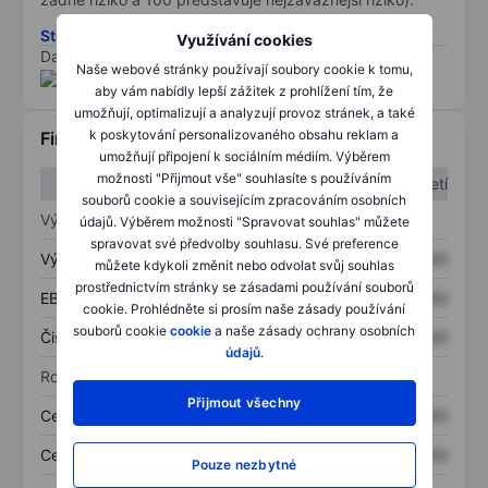
Stáhněte si metodiku rizik ESG
Využívání cookies
Data poskytnuta od
/
Naše webové stránky používají soubory cookie k tomu,
aby vám nabídly lepší zážitek z prohlížení tím, že
umožňují, optimalizují a analyzují provoz stránek, a také
k poskytování personalizovaného obsahu reklam a
Finanční informace
umožňují připojení k sociálním médiím. Výběrem
možnosti "Přijmout vše" souhlasíte s používáním
1. čtvrtletí
2. čtvrtletí
souborů cookie a souvisejícím zpracováním osobních
Výkaz zisku a ztráty
údajů. Výběrem možnosti "Spravovat souhlas" můžete
spravovat své předvolby souhlasu. Své preference
Výnos
XXXXXXX
XXXXXXX
můžete kdykoli změnit nebo odvolat svůj souhlas
prostřednictvím stránky se zásadami používání souborů
EBITDA
XXXXXXX
XXXXXXX
cookie. Prohlédněte si prosím naše zásady používání
souborů cookie
cookie
a naše zásady ochrany osobních
Čistý příjem
XXXXXXX
XXXXXXX
údajů
.
Rozvaha
Přijmout všechny
Celková aktiva
XXXXXXX
XXXXXXX
Celkový dluh
XXXXXXX
XXXXXXX
Pouze nezbytné