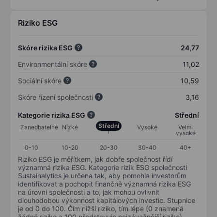
Riziko ESG
Skóre rizika ESG
24,77
Environmentální skóre
11,02
Sociální skóre
10,59
Skóre řízení společnosti
3,16
Kategorie rizika ESG
Střední
Střední
Zanedbatelné
Nízké
Vysoké
Velmi
vysoké
0-10
10-20
20-30
30-40
40+
Riziko ESG je měřítkem, jak dobře společnost řídí
významná rizika ESG. Kategorie rizik ESG společnosti
Sustainalytics je určena tak, aby pomohla investorům
identifikovat a pochopit finančně významná rizika ESG
na úrovni společnosti a to, jak mohou ovlivnit
dlouhodobou výkonnost kapitálových investic. Stupnice
je od 0 do 100. Čím nižší riziko, tím lépe (0 znamená
žádné riziko a 100 představuje nejzávažnější riziko).