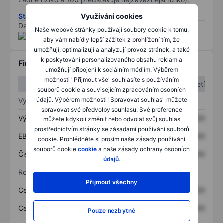
Využívání cookies
Stáhněte si metodiku rizik ESG
Data poskytnuta od
/
Naše webové stránky používají soubory cookie k tomu,
aby vám nabídly lepší zážitek z prohlížení tím, že
umožňují, optimalizují a analyzují provoz stránek, a také
k poskytování personalizovaného obsahu reklam a
Finanční informace
umožňují připojení k sociálním médiím. Výběrem
možnosti "Přijmout vše" souhlasíte s používáním
1. čtvrtletí
2. čtvrtletí
souborů cookie a souvisejícím zpracováním osobních
údajů. Výběrem možnosti "Spravovat souhlas" můžete
Výkaz zisku a ztráty
spravovat své předvolby souhlasu. Své preference
Výnos
XXXXXXX
XXXXXXX
můžete kdykoli změnit nebo odvolat svůj souhlas
prostřednictvím stránky se zásadami používání souborů
EBITDA
XXXXXXX
XXXXXXX
cookie. Prohlédněte si prosím naše zásady používání
souborů cookie
cookie
a naše zásady ochrany osobních
Čistý příjem
XXXXXXX
XXXXXXX
údajů
.
Rozvaha
Přijmout všechny
Celková aktiva
XXXXXXX
XXXXXXX
Celkový dluh
XXXXXXX
XXXXXXX
Pouze nezbytné