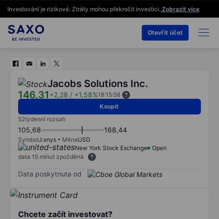
Investování je rizikové. Ztráty mohou překročit investici.
Zobrazit více
Otevřít účet
Jacobs Solutions Inc.
146,31
+2,28
/
+1,58%
18:15:58
Koupit
52týdenní rozsah
105,68
168,44
Symbol
J:xnys
Měna
USD
New York Stock Exchange
Open
data 15 minut zpožděná
Data poskytnuta od
Chcete začít investovat?