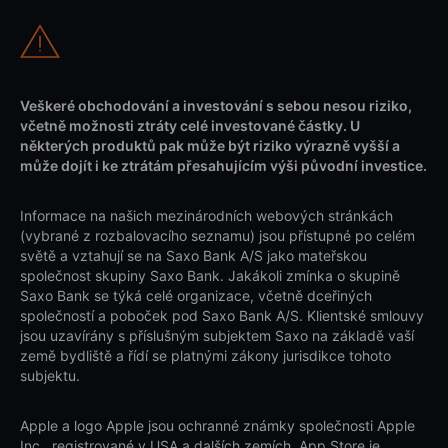
Veškeré obchodování a investování s sebou nesou riziko,
včetně možnosti ztráty celé investované částky. U
některých produktů pak může být riziko výrazně vyšší a
může dojít i ke ztrátám přesahujícím výši původní investice.
Informace na našich mezinárodních webových stránkách
(vybrané z rozbalovacího seznamu) jsou přístupné po celém
světě a vztahují se na Saxo Bank A/S jako mateřskou
společnost skupiny Saxo Bank. Jakákoli zmínka o skupině
Saxo Bank se týká celé organizace, včetně dceřiných
společností a poboček pod Saxo Bank A/S. Klientské smlouvy
jsou uzavírány s příslušným subjektem Saxo na základě vaší
země bydliště a řídí se platnými zákony jurisdikce tohoto
subjektu.
Apple a logo Apple jsou ochranné známky společnosti Apple
Inc., registrované v USA a dalších zemích. App Store je