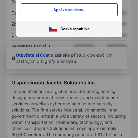
Sazby
Správa souhlasu
Cena/tržby
XXXXXXX
XXXXXXX
Zisk na akcii
XXXXXXX
XXXXXXX
Česká republika
Dividenda na akcii
XXXXXXX
XXXXXXX
Rentabilita kapitálu
XXXXXXX
XXXXXXX
Otevřete si účet
a získejte přístup k pokročilým
nástrojům pro grafy a analýzu.
O společnosti Jacobs Solutions Inc.
Jacobs Solutions is a global provider of engineering,
design, procurement, construction, and maintenance
services as well as cyber engineering and security
solutions. The firm serves industrial, commercial, and
government clients in a wide variety of sectors, including
water, transportation, healthcare, technology, and
chemicals. Jacobs Solutions employs approximately
60,000 workers. The company generated $12 billion in