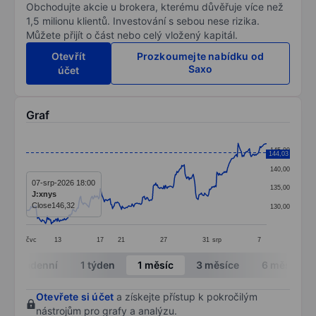
Obchodujte akcie u brokera, kterému důvěřuje více než
1,5 milionu klientů. Investování s sebou nese rizika.
Můžete přijít o část nebo celý vložený kapitál.
Otevřít
Prozkoumejte nabídku od
Saxo
účet
Graf
Chart
145,00
144,03
Line chart with 296 data points.
140,00
The chart has 1 X axis displaying categories.
07-srp-2026 18:00
135,00
J:xnys
The chart has 1 Y axis displaying values. Data ranges
Close
146,32
130,00
čvc
13
17
21
27
31
srp
7
End of interactive chart.
Intradenní
1 týden
1 měsíc
3 měsíce
6 měsíců
Otevřete si účet
a získejte přístup k pokročilým
nástrojům pro grafy a analýzu.