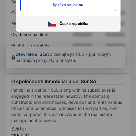
Sazby
Správa souhlasu
Cena/tržby
XXXXXXX
XXXXXXX
Zisk na akcii
XXXXXXX
XXXXXXX
Česká republika
Dividenda na akcii
XXXXXXX
XXXXXXX
Rentabilita kapitálu
XXXXXXX
XXXXXXX
Otevřete si účet
a získejte přístup k pokročilým
nástrojům pro grafy a analýzu.
O společnosti Inmobiliaria del Sur SA
Inmobiliaria del Sur, S.A. along with its subsidiaries is
engaged in the real estate industry. The company
constructs and sells houses; develops and rents various
offices and commercial premises to third parties; and
rents car parks. It is also involved in the real estate
management business.
Sektor
Finance