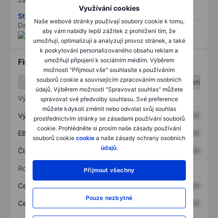
Využívání cookies
Stáhněte si metodiku rizik ESG
Naše webové stránky používají soubory cookie k tomu,
Data poskytnuta od
/
aby vám nabídly lepší zážitek z prohlížení tím, že
umožňují, optimalizují a analyzují provoz stránek, a také
k poskytování personalizovaného obsahu reklam a
umožňují připojení k sociálním médiím. Výběrem
Finanční informace
možnosti "Přijmout vše" souhlasíte s používáním
souborů cookie a souvisejícím zpracováním osobních
1. čtvrtletí
2. čtvrtletí
údajů. Výběrem možnosti "Spravovat souhlas" můžete
Výkaz zisku a ztráty
spravovat své předvolby souhlasu. Své preference
můžete kdykoli změnit nebo odvolat svůj souhlas
Výnos
XXXXXXX
XXXXXXX
prostřednictvím stránky se zásadami používání souborů
cookie. Prohlédněte si prosím naše zásady používání
EBITDA
XXXXXXX
XXXXXXX
souborů cookie
cookie
a naše zásady ochrany osobních
údajů
.
Čistý příjem
XXXXXXX
XXXXXXX
Rozvaha
Přijmout všechny
Celková aktiva
XXXXXXX
XXXXXXX
Pouze nezbytné
Celkový dluh
XXXXXXX
XXXXXXX