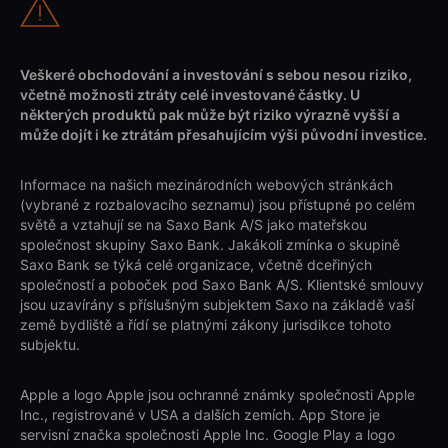
Veškeré obchodování a investování s sebou nesou riziko,
včetně možnosti ztráty celé investované částky. U
některých produktů pak může být riziko výrazně vyšší a
může dojít i ke ztrátám přesahujícím výši původní investice.
Informace na našich mezinárodních webových stránkách
(vybrané z rozbalovacího seznamu) jsou přístupné po celém
světě a vztahují se na Saxo Bank A/S jako mateřskou
společnost skupiny Saxo Bank. Jakákoli zmínka o skupině
Saxo Bank se týká celé organizace, včetně dceřiných
společností a poboček pod Saxo Bank A/S. Klientské smlouvy
jsou uzavírány s příslušným subjektem Saxo na základě vaší
země bydliště a řídí se platnými zákony jurisdikce tohoto
subjektu.
Apple a logo Apple jsou ochranné známky společnosti Apple
Inc., registrované v USA a dalších zemích. App Store je
servisní značka společnosti Apple Inc. Google Play a logo