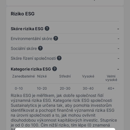
Riziko ESG
Skóre rizika ESG
-
Environmentální skóre
-
Sociální skóre
-
Skóre řízení společnosti
-
Kategorie rizika ESG
-
Zanedbatelné
Nízké
Střední
Vysoké
Velmi
vysoké
0-10
10-20
20-30
30-40
40+
Riziko ESG je měřítkem, jak dobře společnost řídí
významná rizika ESG. Kategorie rizik ESG společnosti
Sustainalytics je určena tak, aby pomohla investorům
identifikovat a pochopit finančně významná rizika ESG
na úrovni společnosti a to, jak mohou ovlivnit
dlouhodobou výkonnost kapitálových investic. Stupnice
je od 0 do 100. Čím nižší riziko, tím lépe (0 znamená
žádné riziko a 100 představuje nejzávažnější riziko).