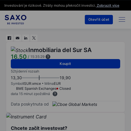
Investování je rizikové. Ztráty mohou překročit investici.
Zobrazit více
Otevřít účet
Inmobiliaria del Sur SA
16,50
/
15:35:29
Koupit
52týdenní rozsah
13,30
19,90
Symbol
ISUR:xmce
Měna
EUR
BME Spanish Exchanges
Closed
data 15 minut zpožděná
Data poskytnuta od
Chcete začít investovat?