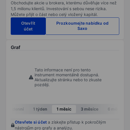
Obchodujte akcie u brokera, kterému důvěřuje více než
1,5 milionu klientů. Investování s sebou nese rizika.
Můžete přijít o část nebo celý vložený kapitál.
Otevřít
Prozkoumejte nabídku od
Saxo
účet
Graf
Tato informace není pro tento
instrument momentálně dostupná.
Aktualizujte stránku nebo to zkuste
později.
Intradenní
1 týden
1 měsíc
3 měsíce
6 měsíců
Otevřete si účet
a získejte přístup k pokročilým
nástrojům pro grafy a analýzu.