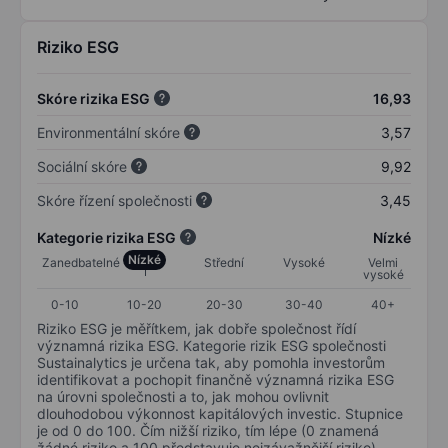
Riziko ESG
Skóre rizika ESG
16,93
Environmentální skóre
3,57
Sociální skóre
9,92
Skóre řízení společnosti
3,45
Kategorie rizika ESG
Nízké
Nízké
Zanedbatelné
Střední
Vysoké
Velmi
vysoké
0-10
10-20
20-30
30-40
40+
Riziko ESG je měřítkem, jak dobře společnost řídí
významná rizika ESG. Kategorie rizik ESG společnosti
Sustainalytics je určena tak, aby pomohla investorům
identifikovat a pochopit finančně významná rizika ESG
na úrovni společnosti a to, jak mohou ovlivnit
dlouhodobou výkonnost kapitálových investic. Stupnice
je od 0 do 100. Čím nižší riziko, tím lépe (0 znamená
žádné riziko a 100 představuje nejzávažnější riziko).