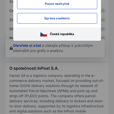
Sazby
Pouze nezbytné
Cena/tržby
XXXXXXX
XXXXXXX
Správa souhlasu
Zisk na akcii
XXXXXXX
XXXXXXX
Dividenda na akcii
XXXXXXX
XXXXXXX
Česká republika
Rentabilita kapitálu
XXXXXXX
XXXXXXX
Otevřete si účet
a získejte přístup k pokročilým
nástrojům pro grafy a analýzu.
O společnosti InPost S.A.
Inpost SA is a logistics company operating in the e-
commerce delivery market, focused on providing out-of-
home (OOH) delivery solutions through its network of
Automated Parcel Machines (APMs) and pick-up and
drop-off (PUDO) points. The company offers parcel
delivery services, including delivery to lockers and door-
to-door delivery, supported by its logistics infrastructure
and digital solutions such as the InPost mobile