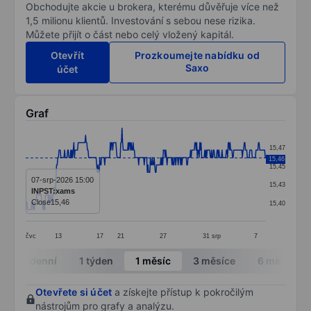
Obchodujte akcie u brokera, kterému důvěřuje více než
1,5 milionu klientů. Investování s sebou nese rizika.
Můžete přijít o část nebo celý vložený kapitál.
Otevřít
Prozkoumejte nabídku od
Saxo
účet
Graf
Chart
15,47
Line chart with 390 data points.
15,46
15,45
The chart has 1 X axis displaying categories.
07-srp-2026 15:00
15,43
INPST:xams
The chart has 1 Y axis displaying values. Data ranges 
Close
15,46
15,40
čvc
13
17
21
27
31
srp
7
End of interactive chart.
Intradenní
1 týden
1 měsíc
3 měsíce
6 měsíců
Otevřete si účet
a získejte přístup k pokročilým
nástrojům pro grafy a analýzu.