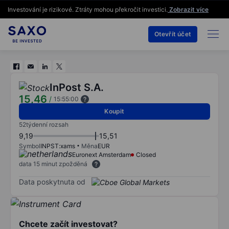
Investování je rizikové. Ztráty mohou překročit investici.
Zobrazit více
Otevřít účet
InPost S.A.
15,46
/
15:55:00
Koupit
52týdenní rozsah
9,19
15,51
Symbol
INPST:xams
Měna
EUR
Euronext Amsterdam
Closed
data 15 minut zpožděná
Data poskytnuta od
Chcete začít investovat?