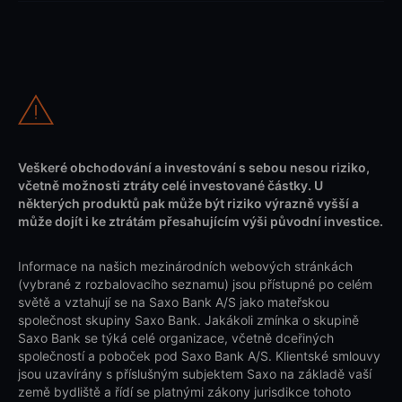
Veškeré obchodování a investování s sebou nesou riziko,
včetně možnosti ztráty celé investované částky. U
některých produktů pak může být riziko výrazně vyšší a
může dojít i ke ztrátám přesahujícím výši původní investice.
Informace na našich mezinárodních webových stránkách
(vybrané z rozbalovacího seznamu) jsou přístupné po celém
světě a vztahují se na Saxo Bank A/S jako mateřskou
společnost skupiny Saxo Bank. Jakákoli zmínka o skupině
Saxo Bank se týká celé organizace, včetně dceřiných
společností a poboček pod Saxo Bank A/S. Klientské smlouvy
jsou uzavírány s příslušným subjektem Saxo na základě vaší
země bydliště a řídí se platnými zákony jurisdikce tohoto