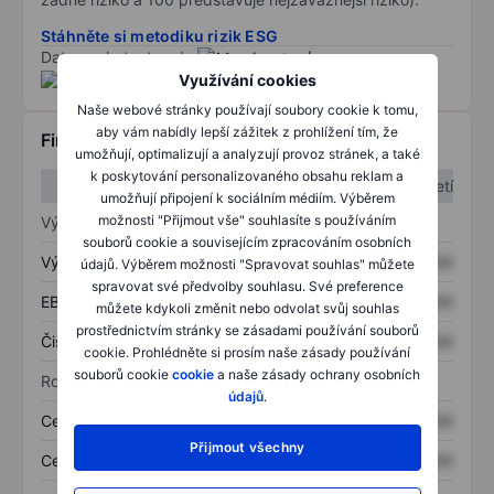
Stáhněte si metodiku rizik ESG
Data poskytnuta od
/
Využívání cookies
Naše webové stránky používají soubory cookie k tomu,
aby vám nabídly lepší zážitek z prohlížení tím, že
Finanční informace
umožňují, optimalizují a analyzují provoz stránek, a také
k poskytování personalizovaného obsahu reklam a
1. čtvrtletí
2. čtvrtletí
umožňují připojení k sociálním médiím. Výběrem
možnosti "Přijmout vše" souhlasíte s používáním
Výkaz zisku a ztráty
souborů cookie a souvisejícím zpracováním osobních
Výnos
XXXXXXX
XXXXXXX
údajů. Výběrem možnosti "Spravovat souhlas" můžete
spravovat své předvolby souhlasu. Své preference
EBITDA
XXXXXXX
XXXXXXX
můžete kdykoli změnit nebo odvolat svůj souhlas
prostřednictvím stránky se zásadami používání souborů
Čistý příjem
XXXXXXX
XXXXXXX
cookie. Prohlédněte si prosím naše zásady používání
souborů cookie
cookie
a naše zásady ochrany osobních
Rozvaha
údajů
.
Celková aktiva
XXXXXXX
XXXXXXX
Přijmout všechny
Celkový dluh
XXXXXXX
XXXXXXX