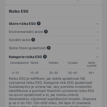
Riziko ESG
Skóre rizika ESG
-
Environmentální skóre
-
Sociální skóre
-
Skóre řízení společnosti
-
Kategorie rizika ESG
-
Zanedbatelné
Nízké
Střední
Vysoké
Velmi
vysoké
0-10
10-20
20-30
30-40
40+
Riziko ESG je měřítkem, jak dobře společnost řídí
významná rizika ESG. Kategorie rizik ESG společnosti
Sustainalytics je určena tak, aby pomohla investorům
identifikovat a pochopit finančně významná rizika ESG
na úrovni společnosti a to, jak mohou ovlivnit
dlouhodobou výkonnost kapitálových investic. Stupnice
je od 0 do 100. Čím nižší riziko, tím lépe (0 znamená
žádné riziko a 100 představuje nejzávažnější riziko).