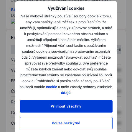
Využívání cookies
Stáhněte si metodiku rizik ESG
Data poskytnuta od
/
Naše webové stránky používají soubory cookie k tomu,
aby vám nabídly lepší zážitek z prohlížení tím, že
umožňují, optimalizují a analyzují provoz stránek, a také
k poskytování personalizovaného obsahu reklam a
Finanční informace
umožňují připojení k sociálním médiím. Výběrem
možnosti "Přijmout vše" souhlasíte s používáním
1. čtvrtletí
2. čtvrtletí
souborů cookie a souvisejícím zpracováním osobních
údajů. Výběrem možnosti "Spravovat souhlas" můžete
Výkaz zisku a ztráty
spravovat své předvolby souhlasu. Své preference
můžete kdykoli změnit nebo odvolat svůj souhlas
Výnos
XXXXXXX
XXXXXXX
prostřednictvím stránky se zásadami používání souborů
EBITDA
XXXXXXX
XXXXXXX
cookie. Prohlédněte si prosím naše zásady používání
souborů cookie
cookie
a naše zásady ochrany osobních
Čistý příjem
XXXXXXX
XXXXXXX
údajů
.
Rozvaha
Přijmout všechny
Celková aktiva
XXXXXXX
XXXXXXX
Celkový dluh
XXXXXXX
XXXXXXX
Pouze nezbytné