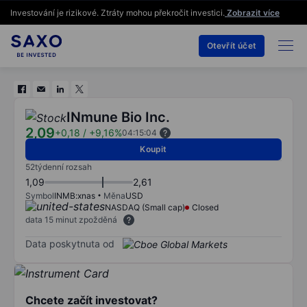
Investování je rizikové. Ztráty mohou překročit investici.
Zobrazit více
Otevřít účet
INmune Bio Inc.
2,09
+0,18
/
+9,16%
04:15:04
Koupit
52týdenní rozsah
1,09
2,61
Symbol
INMB:xnas
Měna
USD
NASDAQ (Small cap)
Closed
data 15 minut zpožděná
Data poskytnuta od
Chcete začít investovat?