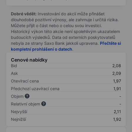
Dobré vědět:
Investování do akcií může přinášet
dlouhodobé pozitivní výnosy, ale zahrnuje i určitá rizika.
Můžete přijít o část nebo o celou svou investici.
Historický výkon této akcie není spolehlivým ukazatelem
budoucích výsledků. Data od externích poskytovatelů
nebyla ze strany Saxo Bank jakkoli upravena.
Přečtěte si
kompletní prohlášení o datech
.
Cenové nabídky
Bid
2,08
Ask
2,09
Otevírací cena
1,97
Předchozí uzavírací cena
1,91
Objem
-
Relativní objem
-
Nejvyšší
2,11
Nejnižší
1,92