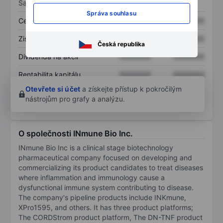
Sazby
Správa souhlasu
Cena/tržby
XXXXXXX
XXXXXXX
Zisk na akcii
XXXXXXX
XXXXXXX
Česká republika
Dividenda na akcii
XXXXXXX
XXXXXXX
Rentabilita kapitálu
XXXXXXX
XXXXXXX
Otevřete si účet
a získejte přístup k pokročilým
nástrojům pro grafy a analýzu.
O společnosti INmune Bio Inc.
INmune Bio Inc is a clinical stage biotechnology
pharmaceutical company focused on developing and
commercializing its product candidates to treat diseases
where inflammation and immunology cause a
dysfunctional immune system contributing to disease.
The company's pipeline products include INKmune,
XPro1595, and others. It has three product platforms;
The CORDStrom product platform, The DN-TNF product