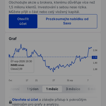
Obchodujte akcie u brokera, kterému důvěřuje více než
1,5 milionu klientů. Investování s sebou nese rizika.
Můžete přijít o část nebo celý vložený kapitál.
Otevřít
Prozkoumejte nabídku od
Saxo
účet
Graf
Chart
2,04
Line chart with 232 data points.
1,92
1,91
The chart has 1 X axis displaying categories.
07-srp-2026 19:30
1,80
INMB:xnas
The chart has 1 Y axis displaying values. Data ranges 
Close
2,09
1,68
čvc
17
21
27
31
srp
7
End of interactive chart.
Intradenní
1 týden
1 měsíc
3 měsíce
6 měsíců
Otevřete si účet
a získejte přístup k pokročilým
nástrojům pro grafy a analýzu.