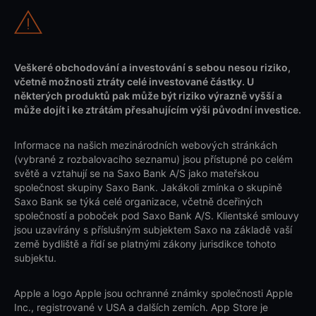
Veškeré obchodování a investování s sebou nesou riziko,
včetně možnosti ztráty celé investované částky. U
některých produktů pak může být riziko výrazně vyšší a
může dojít i ke ztrátám přesahujícím výši původní investice.
Informace na našich mezinárodních webových stránkách
(vybrané z rozbalovacího seznamu) jsou přístupné po celém
světě a vztahují se na Saxo Bank A/S jako mateřskou
společnost skupiny Saxo Bank. Jakákoli zmínka o skupině
Saxo Bank se týká celé organizace, včetně dceřiných
společností a poboček pod Saxo Bank A/S. Klientské smlouvy
jsou uzavírány s příslušným subjektem Saxo na základě vaší
země bydliště a řídí se platnými zákony jurisdikce tohoto
subjektu.
Apple a logo Apple jsou ochranné známky společnosti Apple
Inc., registrované v USA a dalších zemích. App Store je