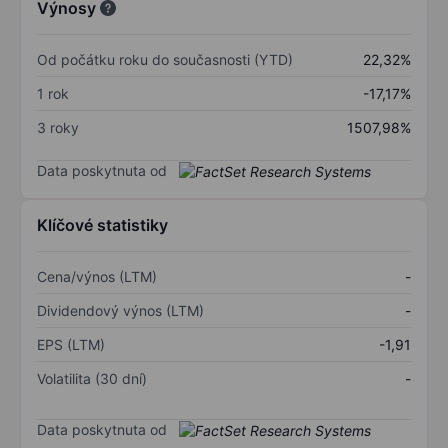
Výnosy
Od počátku roku do současnosti (YTD)
22,32%
1 rok
-17,17%
3 roky
1507,98%
Data poskytnuta od
Klíčové statistiky
Cena/výnos (LTM)
-
Dividendový výnos (LTM)
-
EPS (LTM)
-1,91
Volatilita (30 dní)
-
Data poskytnuta od