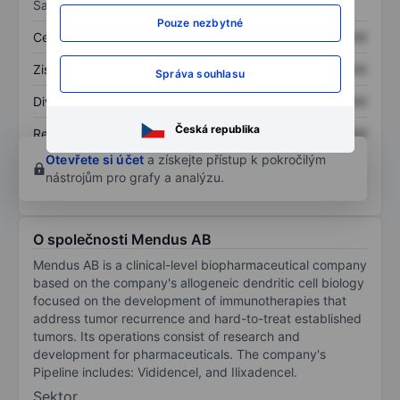
Sazby
Pouze nezbytné
Cena/tržby
XXXXXXX
XXXXXXX
Zisk na akcii
XXXXXXX
XXXXXXX
Správa souhlasu
Dividenda na akcii
XXXXXXX
XXXXXXX
Česká republika
Rentabilita kapitálu
XXXXXXX
XXXXXXX
Otevřete si účet
a získejte přístup k pokročilým
nástrojům pro grafy a analýzu.
O společnosti Mendus AB
Mendus AB is a clinical-level biopharmaceutical company
based on the company's allogeneic dendritic cell biology
focused on the development of immunotherapies that
address tumor recurrence and hard-to-treat established
tumors. Its operations consist of research and
development for pharmaceuticals. The company's
Pipeline includes: Vididencel, and Ilixadencel.
Sektor