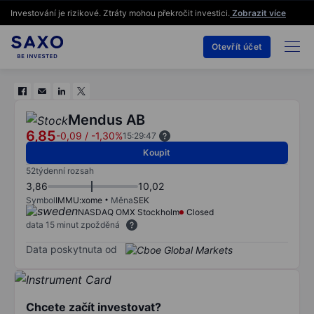
Investování je rizikové. Ztráty mohou překročit investici.
Zobrazit více
Otevřít účet
Mendus AB
6,85
-0,09
/
-1,30%
15:29:47
Koupit
52týdenní rozsah
3,86
10,02
Symbol
IMMU:xome
Měna
SEK
NASDAQ OMX Stockholm
Closed
data 15 minut zpožděná
Data poskytnuta od
Chcete začít investovat?