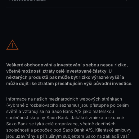
Veškeré obchodování a investování s sebou nesou riziko,
včetně možnosti ztráty celé investované částky. U
některých produktů pak může být riziko výrazně vyšší a
může dojít i ke ztrátám přesahujícím výši původní investice.
Informace na našich mezinárodních webových stránkách
(vybrané z rozbalovacího seznamu) jsou přístupné po celém
světě a vztahují se na Saxo Bank A/S jako mateřskou
společnost skupiny Saxo Bank. Jakákoli zmínka o skupině
Saxo Bank se týká celé organizace, včetně dceřiných
společností a poboček pod Saxo Bank A/S. Klientské smlouvy
jsou uzavírány s příslušným subjektem Saxo na základě vaší