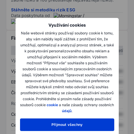
Stáhněte si metodiku rizik ESG
Data poskytnuta od
/
Využívání cookies
Naše webové stránky používají soubory cookie k tomu,
Finanční informace
aby vám nabídly lepší zážitek z prohlížení tím, že
umožňují, optimalizují a analyzují provoz stránek, a také
1. čtvrtletí
2. čtvrtletí
k poskytování personalizovaného obsahu reklam a
umožňují připojení k sociálním médiím. Výběrem
Výkaz zisku a ztráty
možnosti "Přijmout vše" souhlasíte s používáním
souborů cookie a souvisejícím zpracováním osobních
Výnos
XXXXXXX
XXXXXXX
údajů. Výběrem možnosti "Spravovat souhlas" můžete
spravovat své předvolby souhlasu. Své preference
EBITDA
XXXXXXX
XXXXXXX
můžete kdykoli změnit nebo odvolat svůj souhlas
Čistý příjem
XXXXXXX
XXXXXXX
prostřednictvím stránky se zásadami používání souborů
cookie. Prohlédněte si prosím naše zásady používání
Rozvaha
souborů cookie
cookie
a naše zásady ochrany osobních
údajů
.
Celková aktiva
XXXXXXX
XXXXXXX
Celkový dluh
XXXXXXX
XXXXXXX
Přijmout všechny