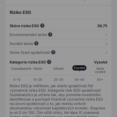
Riziko ESG
Skóre rizika ESG
39,75
Environmentální skóre
-
Sociální skóre
-
Skóre řízení společnosti
-
Kategorie rizika ESG
Vysoké
Vysoké
Zanedbatelné
Nízké
Střední
Velmi
vysoké
0-10
10-20
20-30
30-40
40+
Riziko ESG je měřítkem, jak dobře společnost řídí
významná rizika ESG. Kategorie rizik ESG společnosti
Sustainalytics je určena tak, aby pomohla investorům
identifikovat a pochopit finančně významná rizika ESG
na úrovni společnosti a to, jak mohou ovlivnit
dlouhodobou výkonnost kapitálových investic. Stupnice
je od 0 do 100. Čím nižší riziko, tím lépe (0 znamená
žádné riziko a 100 představuje nejzávažnější riziko).