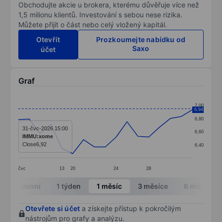
Obchodujte akcie u brokera, kterému důvěřuje více než
1,5 milionu klientů. Investování s sebou nese rizika.
Můžete přijít o část nebo celý vložený kapitál.
Otevřít
Prozkoumejte nabídku od
Saxo
účet
Graf
Chart
7,00
6,94
Line chart with 17 data points.
6,80
The chart has 1 X axis displaying categories.
31-čvc-2026 15:00
6,60
IMMU:xome
The chart has 1 Y axis displaying values. Data ranges 
Close
6,92
6,40
čvc
13
20
24
28
End of interactive chart.
Intradenní
1 týden
1 měsíc
3 měsíce
6 měsíců
Otevřete si účet
a získejte přístup k pokročilým
nástrojům pro grafy a analýzu.