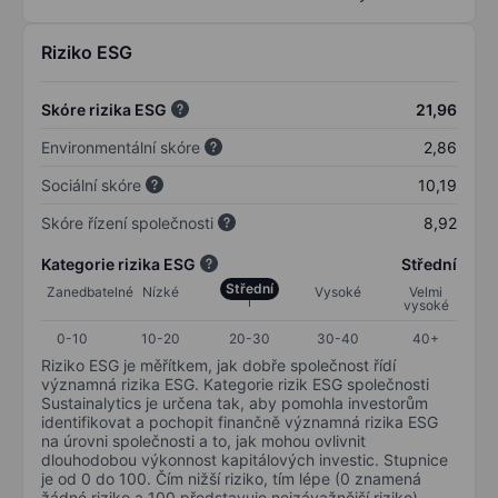
Riziko ESG
Skóre rizika ESG
21,96
Environmentální skóre
2,86
Sociální skóre
10,19
Skóre řízení společnosti
8,92
Kategorie rizika ESG
Střední
Střední
Zanedbatelné
Nízké
Vysoké
Velmi
vysoké
0-10
10-20
20-30
30-40
40+
Riziko ESG je měřítkem, jak dobře společnost řídí
významná rizika ESG. Kategorie rizik ESG společnosti
Sustainalytics je určena tak, aby pomohla investorům
identifikovat a pochopit finančně významná rizika ESG
na úrovni společnosti a to, jak mohou ovlivnit
dlouhodobou výkonnost kapitálových investic. Stupnice
je od 0 do 100. Čím nižší riziko, tím lépe (0 znamená
žádné riziko a 100 představuje nejzávažnější riziko).