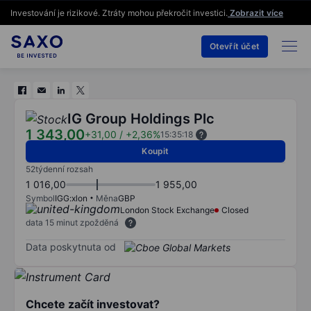
Investování je rizikové. Ztráty mohou překročit investici.
Zobrazit více
Otevřít účet
IG Group Holdings Plc
1 343,00
+31,00
/
+2,36%
15:35:18
Koupit
52týdenní rozsah
1 016,00
1 955,00
Symbol
IGG:xlon
Měna
GBP
London Stock Exchange
Closed
data 15 minut zpožděná
Data poskytnuta od
Chcete začít investovat?