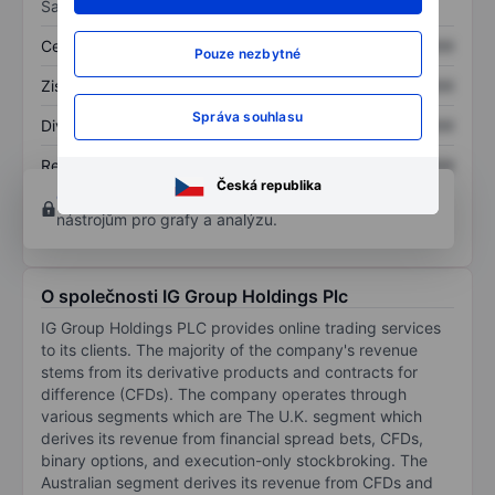
Sazby
Cena/tržby
XXXXXXX
XXXXXXX
Pouze nezbytné
Zisk na akcii
XXXXXXX
XXXXXXX
Správa souhlasu
Dividenda na akcii
XXXXXXX
XXXXXXX
Rentabilita kapitálu
XXXXXXX
XXXXXXX
Česká republika
Otevřete si účet
a získejte přístup k pokročilým
nástrojům pro grafy a analýzu.
O společnosti IG Group Holdings Plc
IG Group Holdings PLC provides online trading services
to its clients. The majority of the company's revenue
stems from its derivative products and contracts for
difference (CFDs). The company operates through
various segments which are The U.K. segment which
derives its revenue from financial spread bets, CFDs,
binary options, and execution-only stockbroking. The
Australian segment derives its revenue from CFDs and