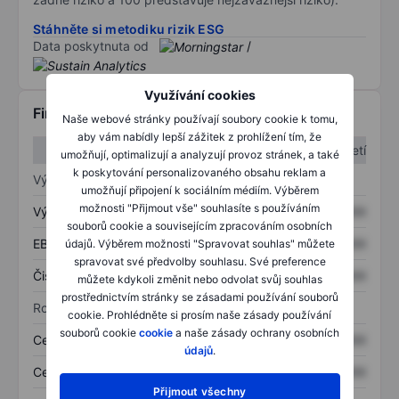
Stáhněte si metodiku rizik ESG
Data poskytnuta od
/
Využívání cookies
Finanční informace
Naše webové stránky používají soubory cookie k tomu,
aby vám nabídly lepší zážitek z prohlížení tím, že
1. čtvrtletí
2. čtvrtletí
umožňují, optimalizují a analyzují provoz stránek, a také
k poskytování personalizovaného obsahu reklam a
Výkaz zisku a ztráty
umožňují připojení k sociálním médiím. Výběrem
možnosti "Přijmout vše" souhlasíte s používáním
Výnos
XXXXXXX
XXXXXXX
souborů cookie a souvisejícím zpracováním osobních
EBITDA
XXXXXXX
XXXXXXX
údajů. Výběrem možnosti "Spravovat souhlas" můžete
spravovat své předvolby souhlasu. Své preference
Čistý příjem
XXXXXXX
XXXXXXX
můžete kdykoli změnit nebo odvolat svůj souhlas
prostřednictvím stránky se zásadami používání souborů
Rozvaha
cookie. Prohlédněte si prosím naše zásady používání
souborů cookie
cookie
a naše zásady ochrany osobních
Celková aktiva
XXXXXXX
XXXXXXX
údajů
.
Celkový dluh
XXXXXXX
XXXXXXX
Přijmout všechny