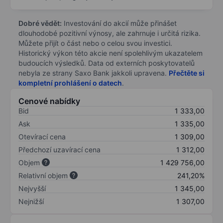
Dobré vědět:
Investování do akcií může přinášet
dlouhodobé pozitivní výnosy, ale zahrnuje i určitá rizika.
Můžete přijít o část nebo o celou svou investici.
Historický výkon této akcie není spolehlivým ukazatelem
budoucích výsledků. Data od externích poskytovatelů
nebyla ze strany Saxo Bank jakkoli upravena.
Přečtěte si
kompletní prohlášení o datech
.
Cenové nabídky
Bid
1 333,00
Ask
1 335,00
Otevírací cena
1 309,00
Předchozí uzavírací cena
1 312,00
Objem
1 429 756,00
Relativní objem
241,20%
Nejvyšší
1 345,00
Nejnižší
1 307,00