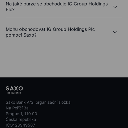
Na jaké burze se obchoduje IG Group Holdings
Plc?
Mohu obchodovat IG Group Holdings Plc
pomocí Saxo?
Saxo Bank A/S, organizační složka
Na Poříčí 3a
Prague 1, 110 00
Česká republika
IČO: 28949587