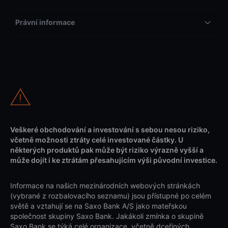
Právní informace
Veškeré obchodování a investování s sebou nesou riziko,
včetně možnosti ztráty celé investované částky. U
některých produktů pak může být riziko výrazně vyšší a
může dojít i ke ztrátám přesahujícím výši původní investice.
Informace na našich mezinárodních webových stránkách
(vybrané z rozbalovacího seznamu) jsou přístupné po celém
světě a vztahují se na Saxo Bank A/S jako mateřskou
společnost skupiny Saxo Bank. Jakákoli zmínka o skupině
Saxo Bank se týká celé organizace, včetně dceřiných