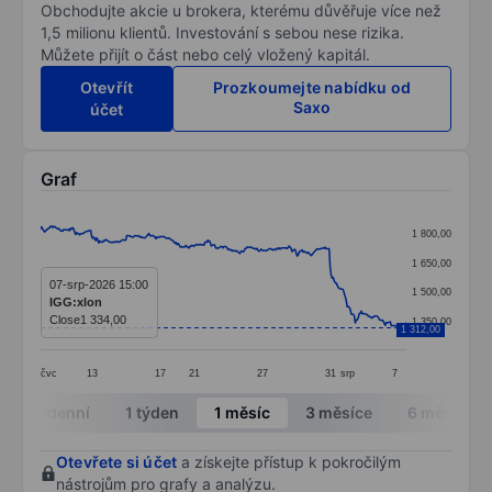
Obchodujte akcie u brokera, kterému důvěřuje více než
1,5 milionu klientů. Investování s sebou nese rizika.
Můžete přijít o část nebo celý vložený kapitál.
Otevřít
Prozkoumejte nabídku od
Saxo
účet
Graf
Chart
1 800,00
Line chart with 366 data points.
1 650,00
The chart has 1 X axis displaying categories.
07-srp-2026 15:00
1 500,00
IGG:xlon
The chart has 1 Y axis displaying values. Data ranges 
Close
1 334,00
1 350,00
1 312,00
čvc
13
17
21
27
31
srp
7
End of interactive chart.
Intradenní
1 týden
1 měsíc
3 měsíce
6 měsíců
Otevřete si účet
a získejte přístup k pokročilým
nástrojům pro grafy a analýzu.