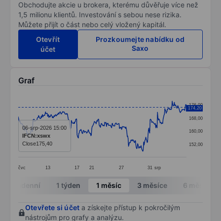
Obchodujte akcie u brokera, kterému důvěřuje více než
1,5 milionu klientů. Investování s sebou nese rizika.
Můžete přijít o část nebo celý vložený kapitál.
Otevřít
Prozkoumejte nabídku od
Saxo
účet
Graf
Chart
176,00
174,20
Line chart with 390 data points.
168,00
The chart has 1 X axis displaying categories.
06-srp-2026 15:00
160,00
IFCN:xswx
The chart has 1 Y axis displaying values. Data ranges f
Close
175,40
152,00
čvc
13
17
21
27
31
srp
End of interactive chart.
Intradenní
1 týden
1 měsíc
3 měsíce
6 měsíců
Otevřete si účet
a získejte přístup k pokročilým
nástrojům pro grafy a analýzu.