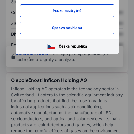
Sazby
Pouze nezbytné
Cena/tržby
XXXXXXX
XXXXXXX
Zisk na akcii
XXXXXXX
XXXXXXX
Správa souhlasu
Dividenda na akcii
XXXXXXX
XXXXXXX
Rentabilita kapitálu
XXXXXXX
XXXXXXX
Česká republika
Otevřete si účet
a získejte přístup k pokročilým
nástrojům pro grafy a analýzu.
O společnosti Inficon Holding AG
Inficon Holding AG operates in the technology sector in
Switzerland. It caters to the scientific equipment industry
by offering products that find their use in various
industrial applications such as air conditioning,
automotive manufacturing, the manufacture of LEDs,
semiconductors, and optical and solar devices. Its main
products are leak detectors and gauges, which help
reduce the harmful effects of gases on the environment