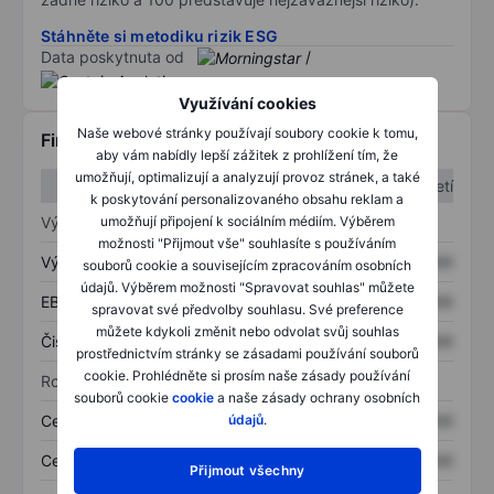
Stáhněte si metodiku rizik ESG
Data poskytnuta od
/
Využívání cookies
Naše webové stránky používají soubory cookie k tomu,
Finanční informace
aby vám nabídly lepší zážitek z prohlížení tím, že
umožňují, optimalizují a analyzují provoz stránek, a také
1. čtvrtletí
2. čtvrtletí
k poskytování personalizovaného obsahu reklam a
Výkaz zisku a ztráty
umožňují připojení k sociálním médiím. Výběrem
možnosti "Přijmout vše" souhlasíte s používáním
Výnos
XXXXXXX
XXXXXXX
souborů cookie a souvisejícím zpracováním osobních
údajů. Výběrem možnosti "Spravovat souhlas" můžete
EBITDA
XXXXXXX
XXXXXXX
spravovat své předvolby souhlasu. Své preference
můžete kdykoli změnit nebo odvolat svůj souhlas
Čistý příjem
XXXXXXX
XXXXXXX
prostřednictvím stránky se zásadami používání souborů
cookie. Prohlédněte si prosím naše zásady používání
Rozvaha
souborů cookie
cookie
a naše zásady ochrany osobních
Celková aktiva
XXXXXXX
XXXXXXX
údajů
.
Celkový dluh
XXXXXXX
XXXXXXX
Přijmout všechny