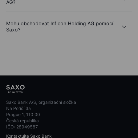
AG?
Mohu obchodovat Inficon Holding AG pomocí
Saxo?
Saxo Bank A/S, organizační složka
Na Poříčí 3a
Prague 1, 110 00
Česká republika
IČO: 28949587
Kontaktujte Saxo Bank