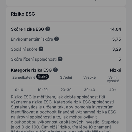
Riziko ESG
Skóre rizika ESG
14,04
Environmentální skóre
5,75
Sociální skóre
3,29
Skóre řízení společnosti
5
Kategorie rizika ESG
Nízké
Nízké
Zanedbatelné
Střední
Vysoké
Velmi
vysoké
0-10
10-20
20-30
30-40
40+
Riziko ESG je měřítkem, jak dobře společnost řídí
významná rizika ESG. Kategorie rizik ESG společnosti
Sustainalytics je určena tak, aby pomohla investorům
identifikovat a pochopit finančně významná rizika ESG
na úrovni společnosti a to, jak mohou ovlivnit
dlouhodobou výkonnost kapitálových investic. Stupnice
je od 0 do 100. Čím nižší riziko, tím lépe (0 znamená
žádné riziko a 100 představuje nejzávažnější riziko).