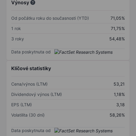
Výnosy
Od počátku roku do současnosti (YTD)
71,05%
1 rok
71,75%
3 roky
54,48%
Data poskytnuta od
Klíčové statistiky
Cena/výnos (LTM)
53,21
Dividendový výnos (LTM)
1,18%
EPS (LTM)
3,18
Volatilita (30 dní)
58,26%
Data poskytnuta od