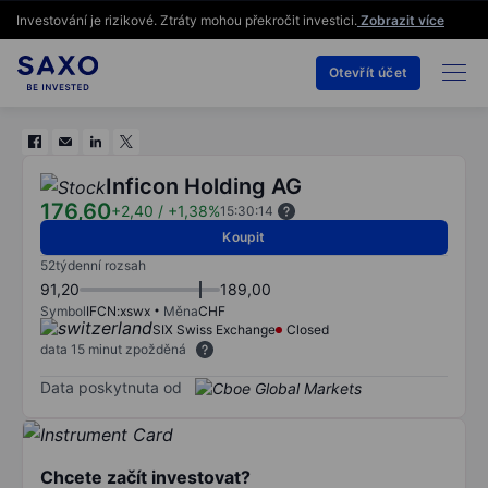
Investování je rizikové. Ztráty mohou překročit investici.
Zobrazit více
Otevřít účet
Inficon Holding AG
176,60
+2,40
/
+1,38%
15:30:14
Koupit
52týdenní rozsah
91,20
189,00
Symbol
IFCN:xswx
Měna
CHF
SIX Swiss Exchange
Closed
data 15 minut zpožděná
Data poskytnuta od
Chcete začít investovat?