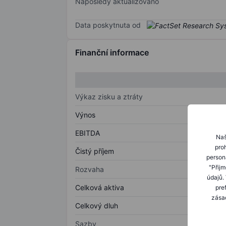
Naposledy aktualizováno
Data poskytnuta od
Finanční informace
Výkaz zisku a ztráty
Výnos
EBITDA
Naš
proh
Čistý příjem
person
"Přij
Rozvaha
údajů.
Celková aktiva
pre
zásad
Celkový dluh
Sazby