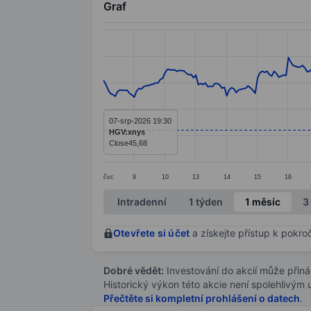
Graf
Chart
Line chart with 299 data points.
The chart has 1 X axis displaying categ
The chart has 1 Y axis displaying value
07-srp-2026 19:30
HGV:xnys
Close
45,68
čvc
9
10
13
14
15
16
End of interactive chart.
Intradenní
1 týden
1 měsíc
3
Otevřete si účet
a získejte přístup k pokro
Dobré vědět:
Investování do akcií může přináše
Historický výkon této akcie není spolehlivým
Přečtěte si kompletní prohlášení o datech
.