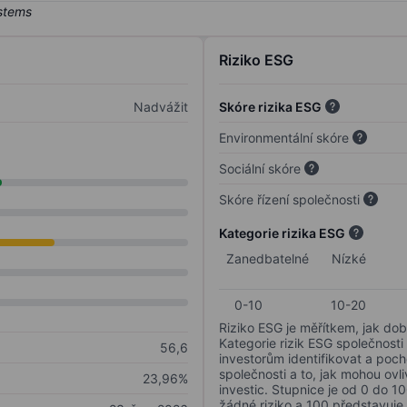
Riziko ESG
Nadvážit
Skóre rizika ESG
Environmentální skóre
Sociální skóre
Skóre řízení společnosti
Kategorie rizika ESG
Zanedbatelné
Nízké
0-10
10-20
Riziko ESG je měřítkem, jak dob
Kategorie rizik ESG společnosti
56,6
investorům identifikovat a poc
společnosti a to, jak mohou ov
23,96%
investic. Stupnice je od 0 do 10
žádné riziko a 100 představuje 