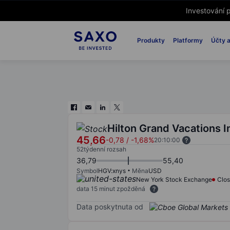
Investování p
Produkty
Platformy
Účty a
Hilton Grand Vacations I
45,66
-0,78
/
-1,68%
20:10:00
52týdenní rozsah
36,79
55,40
Symbol
HGV:xnys
Měna
USD
New York Stock Exchange
Clo
data 15 minut zpožděná
Data poskytnuta od