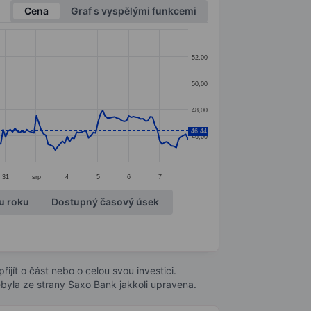
Cena
Graf s vyspělými funkcemi
52,00
50,00
48,00
46,44
46,00
31
srp
4
5
6
7
u roku
Dostupný časový úsek
ijít o část nebo o celou svou investici.
byla ze strany Saxo Bank jakkoli upravena.