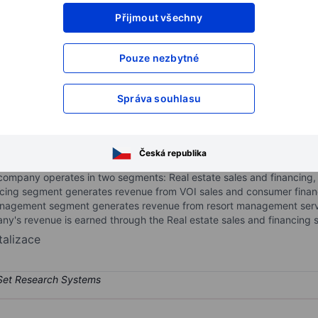
Přijmout všechny
XXXXXXX
XXXXXXX
XXXXXXX
XXXXXXX
Pouze nezbytné
XXXXXXX
XXXXXXX
Otevřete si účet
a získejte přístup k p
Správa souhlasu
XXXXXXX
XXXXXXX
nc.
Česká republika
mpany engaged in developing, marketing, selling, managing, and oper
company operates in two segments: Real estate sales and financing,
cing segment generates revenue from VOI sales and consumer financi
nagement segment generates revenue from resort management servic
any's revenue is earned through the Real estate sales and financing
talizace