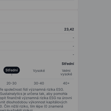
23,42
-
-
-
Střední
Střední
Vysoké
Velmi
vysoké
20-30
30-40
40+
ře společnost řídí významná rizika ESG.
 Sustainalytics je určena tak, aby pomohla
hopit finančně významná rizika ESG na úrovni
livnit dlouhodobou výkonnost kapitálových
0. Čím nižší riziko, tím lépe (0 znamená
nejzávažnější riziko).