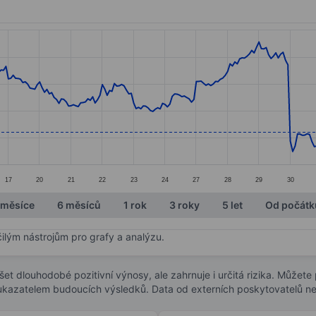
ories.
s. Data ranges from 44.89 to 53.13.
17
20
21
22
23
24
27
28
29
30
 měsíce
6 měsíců
1 rok
3 roky
5 let
Od počátk
čilým nástrojům pro grafy a analýzu.
t dlouhodobé pozitivní výnosy, ale zahrnuje i určitá rizika. Můžete př
 ukazatelem budoucích výsledků. Data od externích poskytovatelů ne