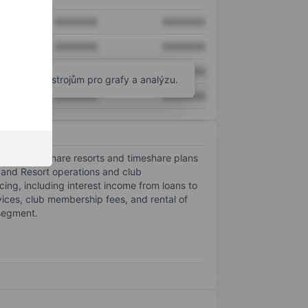
XXXXXXX
XXXXXXX
XXXXXXX
XXXXXXX
XXXXXXX
XXXXXXX
okročilým nástrojům pro grafy a analýzu.
XXXXXXX
XXXXXXX
ating timeshare resorts and timeshare plans
 and Resort operations and club
ng, including interest income from loans to
es, club membership fees, and rental of
 segment.