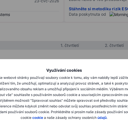
23-čvc-2026
Stáhněte si metodiku rizik E
Data poskytnuta od
1. čtvrtletí
2. čtvrtletí
XXXXXXX
XXXXXXX
Využívání cookies
XXXXXXX
XXXXXXX
e webové stránky používají soubory cookie k tomu, aby vám nabídly lepší zážit
lížení tím, že umožňují, optimalizují a analyzují provoz stránek, a také k poskyt
XXXXXXX
XXXXXXX
alizovaného obsahu reklam a umožňují připojení k sociálním médiím. Výběrem m
mout vše" souhlasíte s používáním souborů cookie a souvisejícím zpracováním os
 Výběrem možnosti "Spravovat souhlas" můžete spravovat své předvolby souhla
XXXXXXX
XXXXXXX
ference můžete kdykoli změnit nebo odvolat svůj souhlas prostřednictvím stránk
ami používání souborů cookie. Prohlédněte si prosím naše zásady používání s
XXXXXXX
XXXXXXX
cookie
cookie
a naše zásady ochrany osobních
údajů
.