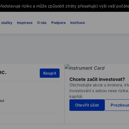
ředstavuje riziko a může způsobit ztráty přesahující výši vaší počáte
 služby
Inspirace
O nás
Podpora
Instituce
nc.
Koupit
Chcete začít investovat?
Obchodujte akcie u brokera, kte
Investování s sebou nese rizika
kapitál.
sed
Otevřít účet
Prozkoum