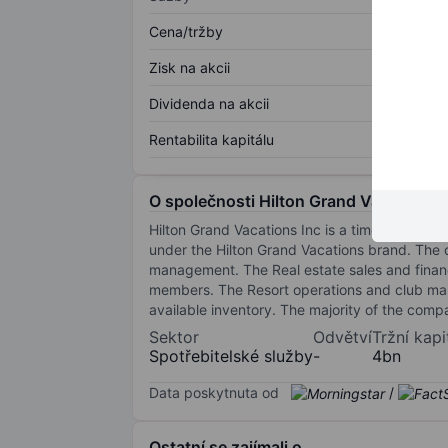
Cena/tržby
Zisk na akcii
Dividenda na akcii
Rentabilita kapitálu
O společnosti Hilton Grand Vacations I
Hilton Grand Vacations Inc is a timeshare co
under the Hilton Grand Vacations brand. The 
management. The Real estate sales and finan
members. The Resort operations and club ma
available inventory. The majority of the comp
Sektor
Odvětví
Tržní kapi
Spotřebitelské služby
-
4bn
Data poskytnuta od
/
Ostatní se zajímali o