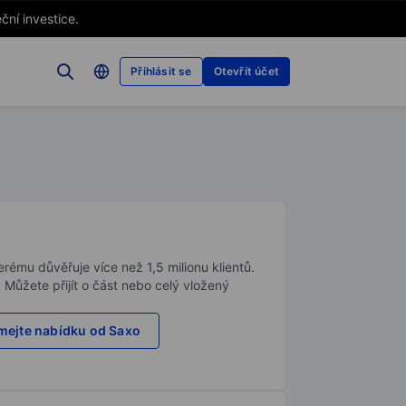
ční investice.
Přihlásit se
Otevřít účet
rému důvěřuje více než 1,5 milionu klientů.
. Můžete přijít o část nebo celý vložený
ejte nabídku od Saxo