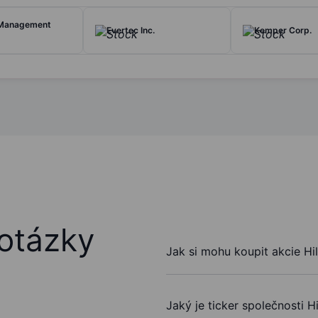
 Management
Evertec Inc.
Kemper Corp.
otázky
Jak si mohu koupit akcie Hi
Jaký je ticker společnosti H