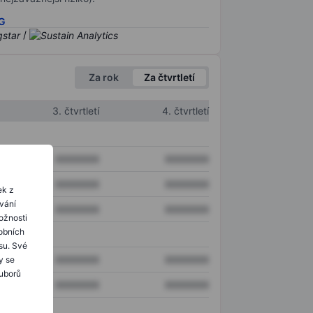
SG
/
Za rok
Za čtvrtletí
3. čtvrtletí
4. čtvrtletí
XXXXXXX
XXXXXXX
XXXXXXX
XXXXXXX
ek z
ování
XXXXXXX
XXXXXXX
ožnosti
obních
su. Své
XXXXXXX
XXXXXXX
y se
ouborů
XXXXXXX
XXXXXXX