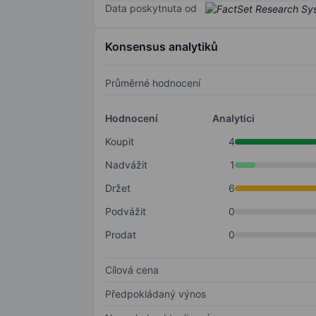
Data poskytnuta od
Konsensus analytiků
Průměrné hodnocení
Hodnocení
Analytici
Koupit
4
Nadvážit
1
Držet
6
Podvážit
0
Prodat
0
Cílová cena
Předpokládaný výnos