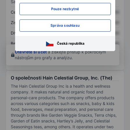
Sazby
Pouze nezbytné
Cena/tržby
XXXXXXX
XXXXXXX
Zisk na akcii
XXXXXXX
XXXXXXX
Správa souhlasu
Dividenda na akcii
XXXXXXX
XXXXXXX
Rentabilita kapitálu
XXXXXXX
XXXXXXX
Česká republika
Otevřete si účet
a získejte přístup k pokročilým
nástrojům pro grafy a analýzu.
O společnosti Hain Celestial Group, Inc. (The)
The Hain Celestial Group Inc is a health and wellness
company. It makes natural and organic food and
personal-care products. The company offers products
across various categories such as snacks, baby & kids
food, beverages, meal preparation, and personal care
through brands like Garden Veggie Snacks, Terra chips,
Garden of Eatin snacks, Hartley’s Jelly, and Celestial
Seasonings teas, among others. It operates under two