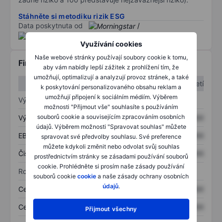
Stáhněte si metodiku rizik ESG
Data poskytnuta od
/
Využívání cookies
Naše webové stránky používají soubory cookie k tomu,
Finanční informace
aby vám nabídly lepší zážitek z prohlížení tím, že
umožňují, optimalizují a analyzují provoz stránek, a také
1. čtvrtletí
2. čtvrtletí
k poskytování personalizovaného obsahu reklam a
umožňují připojení k sociálním médiím. Výběrem
Výkaz zisku a ztráty
možnosti "Přijmout vše" souhlasíte s používáním
souborů cookie a souvisejícím zpracováním osobních
Výnos
XXXXXXX
XXXXXXX
údajů. Výběrem možnosti "Spravovat souhlas" můžete
EBITDA
XXXXXXX
XXXXXXX
spravovat své předvolby souhlasu. Své preference
můžete kdykoli změnit nebo odvolat svůj souhlas
Čistý příjem
XXXXXXX
XXXXXXX
prostřednictvím stránky se zásadami používání souborů
cookie. Prohlédněte si prosím naše zásady používání
Rozvaha
souborů cookie
cookie
a naše zásady ochrany osobních
údajů
.
Celková aktiva
XXXXXXX
XXXXXXX
Celkový dluh
XXXXXXX
XXXXXXX
Přijmout všechny