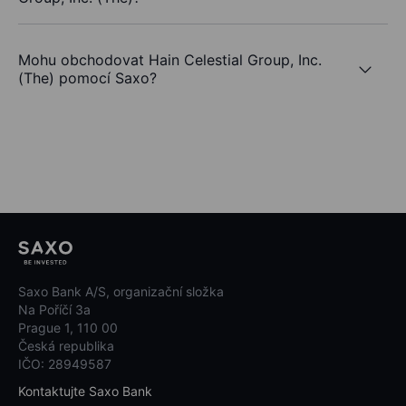
Mohu obchodovat Hain Celestial Group, Inc.
(The) pomocí Saxo?
Saxo Bank A/S, organizační složka
Na Poříčí 3a
Prague 1, 110 00
Česká republika
IČO: 28949587
Kontaktujte Saxo Bank