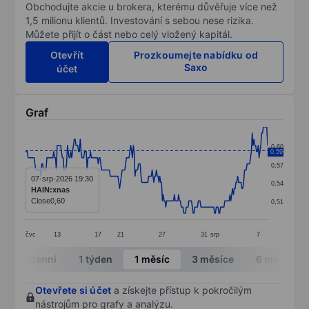
Obchodujte akcie u brokera, kterému důvěřuje více než
1,5 milionu klientů. Investování s sebou nese rizika.
Můžete přijít o část nebo celý vložený kapitál.
Otevřít
Prozkoumejte nabídku od
Saxo
účet
Graf
Chart
0,60
0,59
Line chart with 284 data points.
0,57
The chart has 1 X axis displaying categories.
07-srp-2026 19:30
0,54
HAIN:xnas
The chart has 1 Y axis displaying values. Data ranges 
Close
0,60
0,51
čvc
13
17
21
27
31
srp
7
End of interactive chart.
Intradenní
1 týden
1 měsíc
3 měsíce
6 měsíců
Otevřete si účet
a získejte přístup k pokročilým
nástrojům pro grafy a analýzu.