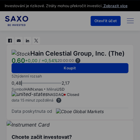
Investování je rizikové. Ztráty mohou překročit investici.
Zobrazit více
Otevřít účet
Hain Celestial Group, Inc. (The)
0,60
+0,00
/
+0,54%
20:00:00
Koupit
52týdenní rozsah
0,48
2,17
Symbol
HAIN:xnas
Měna
USD
NASDAQ
Closed
data 15 minut zpožděná
Data poskytnuta od
Chcete začít investovat?