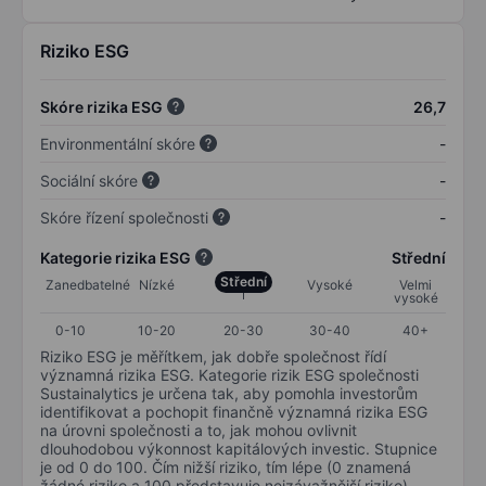
Riziko ESG
Skóre rizika ESG
26,7
Environmentální skóre
-
Sociální skóre
-
Skóre řízení společnosti
-
Kategorie rizika ESG
Střední
Střední
Zanedbatelné
Nízké
Vysoké
Velmi
vysoké
0-10
10-20
20-30
30-40
40+
Riziko ESG je měřítkem, jak dobře společnost řídí
významná rizika ESG. Kategorie rizik ESG společnosti
Sustainalytics je určena tak, aby pomohla investorům
identifikovat a pochopit finančně významná rizika ESG
na úrovni společnosti a to, jak mohou ovlivnit
dlouhodobou výkonnost kapitálových investic. Stupnice
je od 0 do 100. Čím nižší riziko, tím lépe (0 znamená
žádné riziko a 100 představuje nejzávažnější riziko).