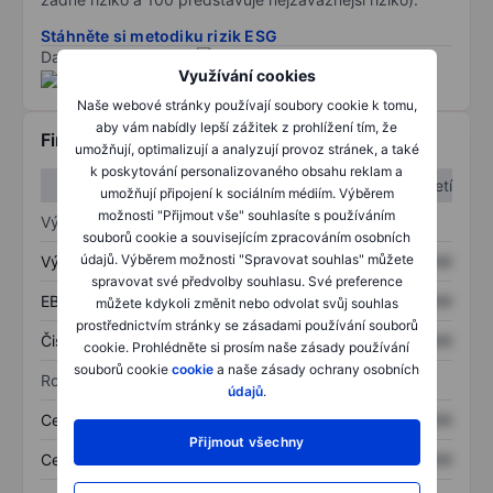
Stáhněte si metodiku rizik ESG
Data poskytnuta od
/
Využívání cookies
Naše webové stránky používají soubory cookie k tomu,
aby vám nabídly lepší zážitek z prohlížení tím, že
Finanční informace
umožňují, optimalizují a analyzují provoz stránek, a také
k poskytování personalizovaného obsahu reklam a
1. čtvrtletí
2. čtvrtletí
umožňují připojení k sociálním médiím. Výběrem
možnosti "Přijmout vše" souhlasíte s používáním
Výkaz zisku a ztráty
souborů cookie a souvisejícím zpracováním osobních
údajů. Výběrem možnosti "Spravovat souhlas" můžete
Výnos
XXXXXXX
XXXXXXX
spravovat své předvolby souhlasu. Své preference
EBITDA
XXXXXXX
XXXXXXX
můžete kdykoli změnit nebo odvolat svůj souhlas
prostřednictvím stránky se zásadami používání souborů
Čistý příjem
XXXXXXX
XXXXXXX
cookie. Prohlédněte si prosím naše zásady používání
souborů cookie
cookie
a naše zásady ochrany osobních
Rozvaha
údajů
.
Celková aktiva
XXXXXXX
XXXXXXX
Přijmout všechny
Celkový dluh
XXXXXXX
XXXXXXX