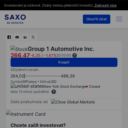
Investování je rizikové. Ztráty mohou překročit investici.
Zobrazit více
Otevřít účet
Group 1 Automotive Inc.
266,47
-4,35
/
-1,61%
20:10:00
Koupit
52týdenní rozsah
264,02
488,39
Symbol
GPI:xnys
Měna
USD
New York Stock Exchange
Closed
data 15 minut zpožděná
Data poskytnuta od
Chcete začít investovat?