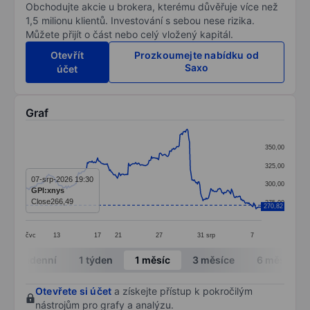
Obchodujte akcie u brokera, kterému důvěřuje více než
1,5 milionu klientů. Investování s sebou nese rizika.
Můžete přijít o část nebo celý vložený kapitál.
Otevřít
Prozkoumejte nabídku od
Saxo
účet
Graf
Chart
350,00
Line chart with 299 data points.
325,00
The chart has 1 X axis displaying categories.
07-srp-2026 19:30
300,00
GPI:xnys
The chart has 1 Y axis displaying values. Data ranges
Close
266,49
275,00
270,82
čvc
13
17
21
27
31
srp
7
End of interactive chart.
Intradenní
1 týden
1 měsíc
3 měsíce
6 měsíců
Otevřete si účet
a získejte přístup k pokročilým
nástrojům pro grafy a analýzu.