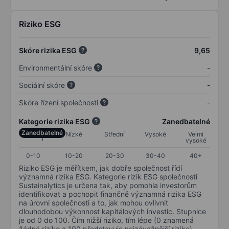
Riziko ESG
Skóre rizika ESG
9,65
Environmentální skóre
-
Sociální skóre
-
Skóre řízení společnosti
-
Kategorie rizika ESG
Zanedbatelné
Zanedbatelné
Nízké
Střední
Vysoké
Velmi
vysoké
0-10
10-20
20-30
30-40
40+
Riziko ESG je měřítkem, jak dobře společnost řídí
významná rizika ESG. Kategorie rizik ESG společnosti
Sustainalytics je určena tak, aby pomohla investorům
identifikovat a pochopit finančně významná rizika ESG
na úrovni společnosti a to, jak mohou ovlivnit
dlouhodobou výkonnost kapitálových investic. Stupnice
je od 0 do 100. Čím nižší riziko, tím lépe (0 znamená
žádné riziko a 100 představuje nejzávažnější riziko).