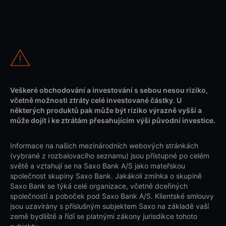
Veškeré obchodování a investování s sebou nesou riziko,
včetně možnosti ztráty celé investované částky. U
některých produktů pak může být riziko výrazně vyšší a
může dojít i ke ztrátám přesahujícím výši původní investice.
Informace na našich mezinárodních webových stránkách
(vybrané z rozbalovacího seznamu) jsou přístupné po celém
světě a vztahují se na Saxo Bank A/S jako mateřskou
společnost skupiny Saxo Bank. Jakákoli zmínka o skupině
Saxo Bank se týká celé organizace, včetně dceřiných
společností a poboček pod Saxo Bank A/S. Klientské smlouvy
jsou uzavírány s příslušným subjektem Saxo na základě vaší
země bydliště a řídí se platnými zákony jurisdikce tohoto