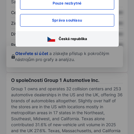
Sazby
Pouze nezbytné
Cena/tržby
XXXXXXX
XXXXXXX
Správa souhlasu
Zisk na akcii
XXXXXXX
XXXXXXX
Dividenda na akcii
XXXXXXX
XXXXXXX
Česká republika
Rentabilita kapitálu
XXXXXXX
XXXXXXX
Otevřete si účet
a získejte přístup k pokročilým
nástrojům pro grafy a analýzu.
O společnosti Group 1 Automotive Inc.
Group 1 owns and operates 32 collision centers and 253
automotive dealerships in the US and the UK, offering 36
brands of automobiles altogether. Slightly over half of
the stores are in the US with locations mostly in
metropolitan areas in 17 states in the Northeast,
Southeast, Midwest, and California. Texas alone
contributed 31.6% of new-vehicle unit volume in 2025
and the UK 27.6%. Texas, Massachusetts, and California