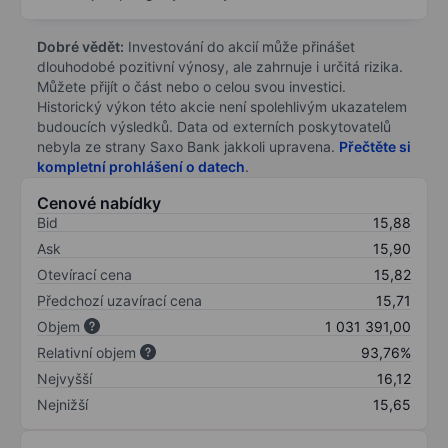
Dobré vědět:
Investování do akcií může přinášet
dlouhodobé pozitivní výnosy, ale zahrnuje i určitá rizika.
Můžete přijít o část nebo o celou svou investici.
Historický výkon této akcie není spolehlivým ukazatelem
budoucích výsledků. Data od externích poskytovatelů
nebyla ze strany Saxo Bank jakkoli upravena.
Přečtěte si
kompletní prohlášení o datech
.
Cenové nabídky
Bid
15,88
Ask
15,90
Otevírací cena
15,82
Předchozí uzavírací cena
15,71
Objem
1 031 391,00
Relativní objem
93,76%
Nejvyšší
16,12
Nejnižší
15,65