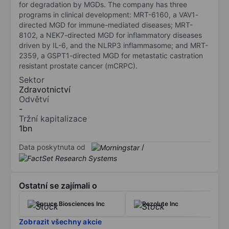
for degradation by MGDs. The company has three
programs in clinical development: MRT-6160, a VAV1-
directed MGD for immune-mediated diseases; MRT-
8102, a NEK7-directed MGD for inflammatory diseases
driven by IL-6, and the NLRP3 inflammasome; and MRT-
2359, a GSPT1-directed MGD for metastatic castration
resistant prostate cancer (mCRPC).
Sektor
Zdravotnictví
Odvětví
-
Tržní kapitalizace
1bn
Data poskytnuta od
/
Ostatní se zajímali o
Spruce Biosciences Inc
Rezolute Inc
Zobrazit všechny akcie