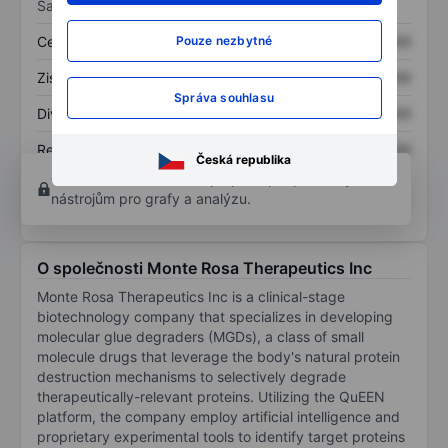
Sazby
Cena/tržby
XXXXXXX
XXXXXXX
Pouze nezbytné
Zisk na akcii
XXXXXXX
XXXXXXX
Správa souhlasu
Dividenda na akcii
XXXXXXX
XXXXXXX
Rentabilita kapitálu
XXXXXXX
XXXXXXX
Česká republika
Otevřete si účet
a získejte přístup k pokročilým
nástrojům pro grafy a analýzu.
O společnosti Monte Rosa Therapeutics Inc
Monte Rosa Therapeutics Inc is a clinical-stage
biotechnology company that specializes in developing
molecular glue degraders (MGDs), a class of small
molecule drugs that leverage the body's natural protein
destruction mechanisms to selectively degrade
therapeutically-relevant proteins. Utilizing the QuEEN
platform, the company employ artificial intelligence and
proprietary experimental tools to identify target proteins