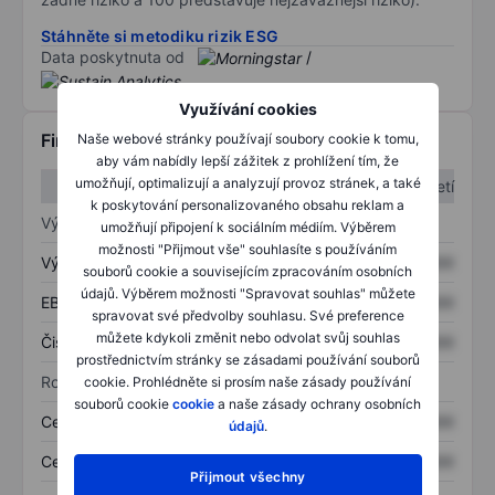
Stáhněte si metodiku rizik ESG
Data poskytnuta od
/
Využívání cookies
Finanční informace
Naše webové stránky používají soubory cookie k tomu,
aby vám nabídly lepší zážitek z prohlížení tím, že
umožňují, optimalizují a analyzují provoz stránek, a také
1. čtvrtletí
2. čtvrtletí
k poskytování personalizovaného obsahu reklam a
Výkaz zisku a ztráty
umožňují připojení k sociálním médiím. Výběrem
možnosti "Přijmout vše" souhlasíte s používáním
Výnos
XXXXXXX
XXXXXXX
souborů cookie a souvisejícím zpracováním osobních
údajů. Výběrem možnosti "Spravovat souhlas" můžete
EBITDA
XXXXXXX
XXXXXXX
spravovat své předvolby souhlasu. Své preference
můžete kdykoli změnit nebo odvolat svůj souhlas
Čistý příjem
XXXXXXX
XXXXXXX
prostřednictvím stránky se zásadami používání souborů
Rozvaha
cookie. Prohlédněte si prosím naše zásady používání
souborů cookie
cookie
a naše zásady ochrany osobních
Celková aktiva
XXXXXXX
XXXXXXX
údajů
.
Celkový dluh
XXXXXXX
XXXXXXX
Přijmout všechny