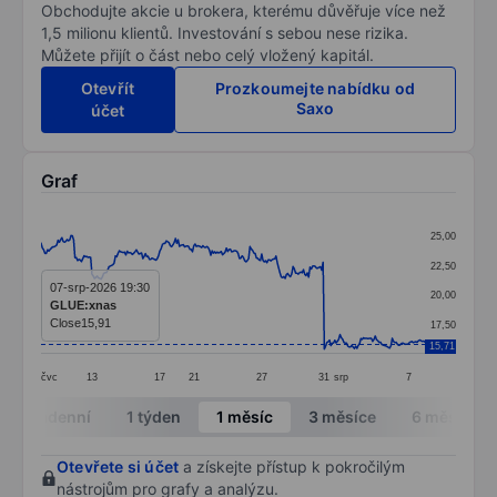
Obchodujte akcie u brokera, kterému důvěřuje více než
1,5 milionu klientů. Investování s sebou nese rizika.
Můžete přijít o část nebo celý vložený kapitál.
Otevřít
Prozkoumejte nabídku od
Saxo
účet
Graf
Chart
25,00
Line chart with 295 data points.
22,50
The chart has 1 X axis displaying categories.
07-srp-2026 19:30
20,00
GLUE:xnas
The chart has 1 Y axis displaying values. Data ranges 
Close
15,91
17,50
15,71
čvc
13
17
21
27
31
srp
7
End of interactive chart.
Intradenní
1 týden
1 měsíc
3 měsíce
6 měsíců
Otevřete si účet
a získejte přístup k pokročilým
nástrojům pro grafy a analýzu.