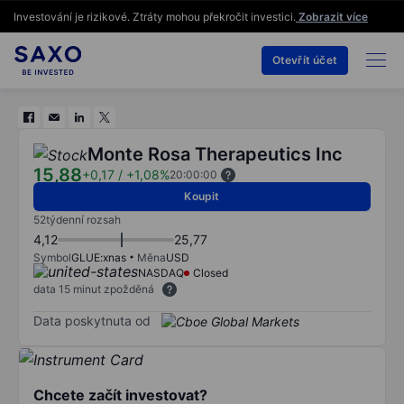
Investování je rizikové. Ztráty mohou překročit investici.
Zobrazit více
Otevřít účet
Monte Rosa Therapeutics Inc
15,88
+0,17
/
+1,08%
20:00:00
Koupit
52týdenní rozsah
4,12
25,77
Symbol
GLUE:xnas
Měna
USD
NASDAQ
Closed
data 15 minut zpožděná
Data poskytnuta od
Chcete začít investovat?