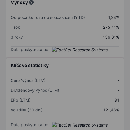
Výnosy
Od počátku roku do současnosti (YTD)
1,28%
1 rok
275,41%
3 roky
136,31%
Data poskytnuta od
Klíčové statistiky
Cena/výnos (LTM)
-
Dividendový výnos (LTM)
-
EPS (LTM)
-1,91
Volatilita (30 dní)
121,48%
Data poskytnuta od