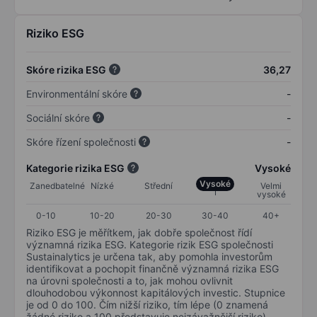
Riziko ESG
Skóre rizika ESG
36,27
Environmentální skóre
-
Sociální skóre
-
Skóre řízení společnosti
-
Kategorie rizika ESG
Vysoké
Vysoké
Zanedbatelné
Nízké
Střední
Velmi
vysoké
0-10
10-20
20-30
30-40
40+
Riziko ESG je měřítkem, jak dobře společnost řídí
významná rizika ESG. Kategorie rizik ESG společnosti
Sustainalytics je určena tak, aby pomohla investorům
identifikovat a pochopit finančně významná rizika ESG
na úrovni společnosti a to, jak mohou ovlivnit
dlouhodobou výkonnost kapitálových investic. Stupnice
je od 0 do 100. Čím nižší riziko, tím lépe (0 znamená
žádné riziko a 100 představuje nejzávažnější riziko).