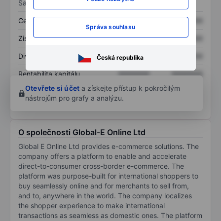
Sazby
Cena/tržby
XXXXXXX
XXXXXXX
Správa souhlasu
Zisk na akcii
XXXXXXX
XXXXXXX
Dividenda na akcii
XXXXXXX
XXXXXXX
Česká republika
Rentabilita kapitálu
XXXXXXX
XXXXXXX
Otevřete si účet
a získejte přístup k pokročilým
nástrojům pro grafy a analýzu.
O společnosti Global-E Online Ltd
Global E Online Ltd provides e-commerce solutions. The
company offers a platform to enable and accelerate
direct-to-consumer cross-border e-commerce. The
platform was purpose-built for international shoppers to
buy seamlessly online and for merchants to sell from,
and to, anywhere in the world. The company localizes
the shopper experience to make international
transactions as seamless as domestic ones. The platform