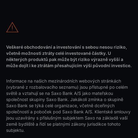
Veškeré obchodování a investování s sebou nesou riziko,
včetně možnosti ztráty celé investované částky. U
některých produktů pak může být riziko výrazně vyšší a
může dojít i ke ztrátám přesahujícím výši původní investice.
Informace na našich mezinárodních webových stránkách
(vybrané z rozbalovacího seznamu) jsou přístupné po celém
světě a vztahují se na Saxo Bank A/S jako mateřskou
společnost skupiny Saxo Bank. Jakákoli zmínka o skupině
Saxo Bank se týká celé organizace, včetně dceřiných
společností a poboček pod Saxo Bank A/S. Klientské smlouvy
jsou uzavírány s příslušným subjektem Saxo na základě vaší
země bydliště a řídí se platnými zákony jurisdikce tohoto
subjektu.