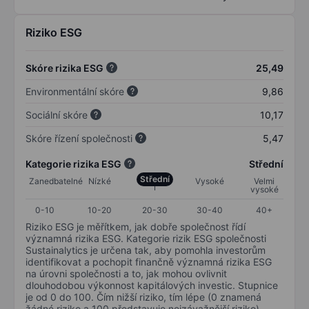
Riziko ESG
Skóre rizika ESG
25,49
Environmentální skóre
9,86
Sociální skóre
10,17
Skóre řízení společnosti
5,47
Kategorie rizika ESG
Střední
Střední
Zanedbatelné
Nízké
Vysoké
Velmi
vysoké
0-10
10-20
20-30
30-40
40+
Riziko ESG je měřítkem, jak dobře společnost řídí
významná rizika ESG. Kategorie rizik ESG společnosti
Sustainalytics je určena tak, aby pomohla investorům
identifikovat a pochopit finančně významná rizika ESG
na úrovni společnosti a to, jak mohou ovlivnit
dlouhodobou výkonnost kapitálových investic. Stupnice
je od 0 do 100. Čím nižší riziko, tím lépe (0 znamená
žádné riziko a 100 představuje nejzávažnější riziko).