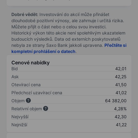
Dobré vědět:
Investování do akcií může přinášet
dlouhodobé pozitivní výnosy, ale zahrnuje i určitá rizika.
Můžete přijít o část nebo o celou svou investici.
Historický výkon této akcie není spolehlivým ukazatelem
budoucích výsledků. Data od externích poskytovatelů
nebyla ze strany Saxo Bank jakkoli upravena.
Přečtěte si
kompletní prohlášení o datech
.
Cenové nabídky
Bid
42,01
Ask
42,25
Otevírací cena
41,50
Předchozí uzavírací cena
41,02
Objem
64 382,00
Relativní objem
4,28%
Nejvyšší
42,30
Nejnižší
41,22