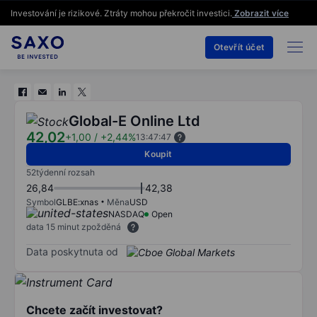
Investování je rizikové. Ztráty mohou překročit investici.
Zobrazit více
Otevřít účet
Global-E Online Ltd
42,02
+1,00
/
+2,44%
13:47:47
Koupit
52týdenní rozsah
26,84
42,38
Symbol
GLBE:xnas
Měna
USD
NASDAQ
Open
data 15 minut zpožděná
Data poskytnuta od
Chcete začít investovat?