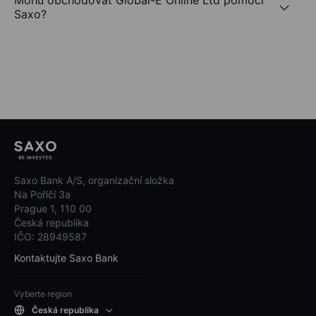
Mohu obchodovat Global-E Online Ltd pomocí
Saxo?
Saxo Bank A/S, organizační složka
Na Poříčí 3a
Prague 1, 110 00
Česká republika
IČO: 28949587
Kontaktujte Saxo Bank
Vyberte region
Česká republika