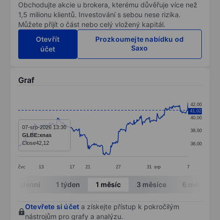
Obchodujte akcie u brokera, kterému důvěřuje více než
1,5 milionu klientů. Investování s sebou nese rizika.
Můžete přijít o část nebo celý vložený kapitál.
Otevřít
Prozkoumejte nabídku od
Saxo
účet
Graf
Chart
42,00
41,02
Line chart with 287 data points.
40,00
The chart has 1 X axis displaying categories.
07-srp-2026 13:30
38,00
GLBE:xnas
The chart has 1 Y axis displaying values. Data ranges 
Close
42,12
36,00
čvc
13
17
21
27
31
srp
7
End of interactive chart.
Intradenní
1 týden
1 měsíc
3 měsíce
6 měsíců
Otevřete si účet
a získejte přístup k pokročilým
nástrojům pro grafy a analýzu.