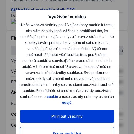
Stáhněte si metodiku rizik ESG
Data poskytnuta od
/
Využívání cookies
Naše webové stránky používají soubory cookie k tomu,
aby vám nabídly lepší zážitek z prohlížení tím, že
umožňují, optimalizují a analyzují provoz stránek, a také
Finanční informace
k poskytování personalizovaného obsahu reklam a
umožňují připojení k sociálním médiím. Výběrem
1. čtvrtletí
2. čtvrtletí
možnosti "Přijmout vše" souhlasíte s používáním
Výkaz zisku a ztráty
souborů cookie a souvisejícím zpracováním osobních
údajů. Výběrem možnosti "Spravovat souhlas" můžete
Výnos
XXXXXXX
XXXXXXX
spravovat své předvolby souhlasu. Své preference
můžete kdykoli změnit nebo odvolat svůj souhlas
EBITDA
XXXXXXX
XXXXXXX
prostřednictvím stránky se zásadami používání souborů
cookie. Prohlédněte si prosím naše zásady používání
Čistý příjem
XXXXXXX
XXXXXXX
souborů cookie
cookie
a naše zásady ochrany osobních
údajů
.
Rozvaha
Celková aktiva
XXXXXXX
XXXXXXX
Přijmout všechny
Celkový dluh
XXXXXXX
XXXXXXX
Pouze nezbytné