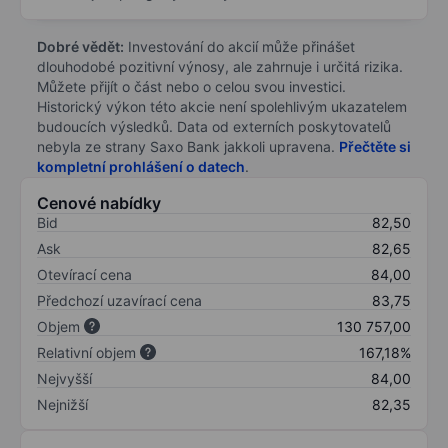
Dobré vědět:
Investování do akcií může přinášet
dlouhodobé pozitivní výnosy, ale zahrnuje i určitá rizika.
Můžete přijít o část nebo o celou svou investici.
Historický výkon této akcie není spolehlivým ukazatelem
budoucích výsledků. Data od externích poskytovatelů
nebyla ze strany Saxo Bank jakkoli upravena.
Přečtěte si
kompletní prohlášení o datech
.
Cenové nabídky
Bid
82,50
Ask
82,65
Otevírací cena
84,00
Předchozí uzavírací cena
83,75
Objem
130 757,00
Relativní objem
167,18%
Nejvyšší
84,00
Nejnižší
82,35