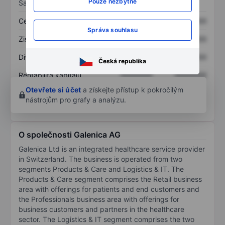
Pouze nezbytné
Sazby
Cena/tržby
XXXXXXX
XXXXXXX
Správa souhlasu
Zisk na akcii
XXXXXXX
XXXXXXX
Dividenda na akcii
XXXXXXX
XXXXXXX
Česká republika
Rentabilita kapitálu
XXXXXXX
XXXXXXX
Otevřete si účet
a získejte přístup k pokročilým
nástrojům pro grafy a analýzu.
O společnosti Galenica AG
Galenica Ltd is an integrated healthcare service provider
in Switzerland. The business is operated from two
segments Products & Care and Logistics & IT. The
Products & Care segment comprises the Retail business
area with offerings for patients and end customers and
the Professionals business area with offerings for
business customers and partners in the healthcare
sector. The Logistics & IT segment comprises the two