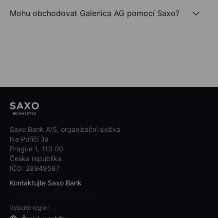
Mohu obchodovat Galenica AG pomocí Saxo?
Saxo Bank A/S, organizační složka
Na Poříčí 3a
Prague 1, 110 00
Česká republika
IČO: 28949587
Kontaktujte Saxo Bank
Vyberte region