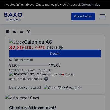
Investování je rizikové. Ztráty mohou překročit investici.
Zobrazit více
Otevřít účet
Galenica AG
82,20
-1,55
/
-1,85%
15:30:53
Koupit
52týdenní rozsah
81,10
103,00
Symbol
GALE:xswx
Měna
CHF
SIX Swiss Exchange
Closed
data 15 minut zpožděná
Data poskytnuta od
Chcete začít investovat?