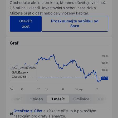
Obchodujte akcie u brokera, kterému důvěřuje více než
1,5 milionu klientů. Investování s sebou nese rizika.
Můžete přijít o část nebo celý vložený kapitál.
Otevřít
Prozkoumejte nabídku od
Saxo
účet
Graf
Chart
90,00
Line chart with 380 data points.
88,00
The chart has 1 X axis displaying categories.
07-srp-2026 15:00
86,00
GALE:xswx
The chart has 1 Y axis displaying values. Data ranges
Close
82,55
84,00
83,75
čvc
13
17
21
27
31
srp
7
End of interactive chart.
Intradenní
1 týden
1 měsíc
3 měsíce
6 měsíců
Otevřete si účet
a získejte přístup k pokročilým
nástrojům pro grafy a analýzu.