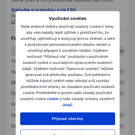
Stáhněte si metodiku rizik ESG
Data poskytnuta od
/
Využívání cookies
Naše webové stránky používají soubory cookie k tomu,
aby vám nabídly lepší zážitek z prohlížení tím, že
Finanční informace
umožňují, optimalizují a analyzují provoz stránek, a také
k poskytování personalizovaného obsahu reklam a
1. čtvrtletí
2. čtvrtletí
umožňují připojení k sociálním médiím. Výběrem
možnosti "Přijmout vše" souhlasíte s používáním
Výkaz zisku a ztráty
souborů cookie a souvisejícím zpracováním osobních
údajů. Výběrem možnosti "Spravovat souhlas" můžete
Výnos
XXXXXXX
XXXXXXX
spravovat své předvolby souhlasu. Své preference
můžete kdykoli změnit nebo odvolat svůj souhlas
EBITDA
XXXXXXX
XXXXXXX
prostřednictvím stránky se zásadami používání souborů
cookie. Prohlédněte si prosím naše zásady používání
Čistý příjem
XXXXXXX
XXXXXXX
souborů cookie
cookie
a naše zásady ochrany osobních
Rozvaha
údajů
.
Celková aktiva
XXXXXXX
XXXXXXX
Přijmout všechny
Celkový dluh
XXXXXXX
XXXXXXX