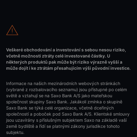
Veškeré obchodování a investování s sebou nesou riziko,
včetně možnosti ztráty celé investované částky. U
některých produktů pak může být riziko výrazně vyšší a
může dojít i ke ztrátám přesahujícím výši původní investice.
Informace na našich mezinárodních webových stránkách
(vybrané z rozbalovacího seznamu) jsou přístupné po celém
světě a vztahují se na Saxo Bank A/S jako mateřskou
společnost skupiny Saxo Bank. Jakákoli zmínka o skupině
Saxo Bank se týká celé organizace, včetně dceřiných
společností a poboček pod Saxo Bank A/S. Klientské smlouvy
jsou uzavírány s příslušným subjektem Saxo na základě vaší
země bydliště a řídí se platnými zákony jurisdikce tohoto
subjektu.