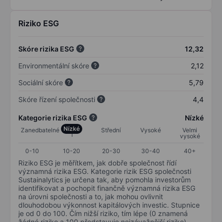
Riziko ESG
Skóre rizika ESG
12,32
Environmentální skóre
2,12
Sociální skóre
5,79
Skóre řízení společnosti
4,4
Kategorie rizika ESG
Nízké
Nízké
Zanedbatelné
Střední
Vysoké
Velmi
vysoké
0-10
10-20
20-30
30-40
40+
Riziko ESG je měřítkem, jak dobře společnost řídí
významná rizika ESG. Kategorie rizik ESG společnosti
Sustainalytics je určena tak, aby pomohla investorům
identifikovat a pochopit finančně významná rizika ESG
na úrovni společnosti a to, jak mohou ovlivnit
dlouhodobou výkonnost kapitálových investic. Stupnice
je od 0 do 100. Čím nižší riziko, tím lépe (0 znamená
žádné riziko a 100 představuje nejzávažnější riziko).