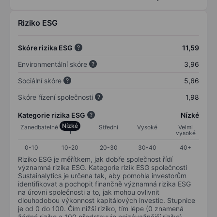
Riziko ESG
Skóre rizika ESG
11,59
Environmentální skóre
3,96
Sociální skóre
5,66
Skóre řízení společnosti
1,98
Kategorie rizika ESG
Nízké
Nízké
Zanedbatelné
Střední
Vysoké
Velmi
vysoké
0-10
10-20
20-30
30-40
40+
Riziko ESG je měřítkem, jak dobře společnost řídí
významná rizika ESG. Kategorie rizik ESG společnosti
Sustainalytics je určena tak, aby pomohla investorům
identifikovat a pochopit finančně významná rizika ESG
na úrovni společnosti a to, jak mohou ovlivnit
dlouhodobou výkonnost kapitálových investic. Stupnice
je od 0 do 100. Čím nižší riziko, tím lépe (0 znamená
žádné riziko a 100 představuje nejzávažnější riziko).