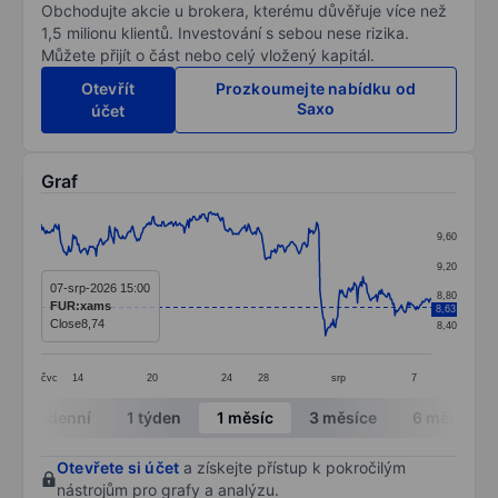
Obchodujte akcie u brokera, kterému důvěřuje více než
1,5 milionu klientů. Investování s sebou nese rizika.
Můžete přijít o část nebo celý vložený kapitál.
Otevřít
Prozkoumejte nabídku od
Saxo
účet
Graf
Chart
9,60
Line chart with 355 data points.
9,20
The chart has 1 X axis displaying categories.
07-srp-2026 15:00
8,80
FUR:xams
8,63
The chart has 1 Y axis displaying values. Data ranges 
Close
8,74
8,40
čvc
14
20
24
28
srp
7
End of interactive chart.
Intradenní
1 týden
1 měsíc
3 měsíce
6 měsíců
Otevřete si účet
a získejte přístup k pokročilým
nástrojům pro grafy a analýzu.