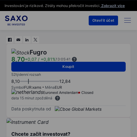
Investování je rizikové. Ztráty mohou překročit investici.
Zobrazit více
Otevřít účet
Fugro
8,70
+0,07
/
+0,81%
13:05:41
Koupit
52týdenní rozsah
8,10
12,84
Symbol
FUR:xams
Měna
EUR
Euronext Amsterdam
Closed
data 15 minut zpožděná
Data poskytnuta od
Chcete začít investovat?