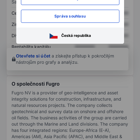
Sazby
Cena/tržby
XXXXXXX
XXXXXXX
Správa souhlasu
Zisk na akcii
XXXXXXX
XXXXXXX
Dividenda na akcii
XXXXXXX
XXXXXXX
Česká republika
Rentabilita kapitálu
XXXXXXX
XXXXXXX
Otevřete si účet
a získejte přístup k pokročilým
nástrojům pro grafy a analýzu.
O společnosti Fugro
Fugro NV is a provider of geo-intelligence and asset
integrity solutions for construction, infrastructure, and
natural resources projects. The company collects
geotechnical and survey data on onshore and offshore
oil fields. The business activities of the group are carried
out through the Marine and Land divisions. The company
has four integrated regions: Europe-Africa (E-A),
Americas (AM), Asia Pacific (APAC), and Middle East &