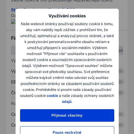
Stáhněte si metodiku rizik ESG
Data poskytnuta od
/
Využívání cookies
Naše webové stránky používají soubory cookie k tomu,
aby vám nabídly lepší zážitek z prohlížení tím, že
umožňují, optimalizují a analyzují provoz stránek, a také
Finanční informace
k poskytování personalizovaného obsahu reklam a
umožňují připojení k sociálním médiím. Výběrem
1. čtvrtletí
2. čtvrtletí
možnosti "Přijmout vše" souhlasíte s používáním
souborů cookie a souvisejícím zpracováním osobních
Výkaz zisku a ztráty
údajů. Výběrem možnosti "Spravovat souhlas" můžete
Výnos
XXXXXXX
XXXXXXX
spravovat své předvolby souhlasu. Své preference
můžete kdykoli změnit nebo odvolat svůj souhlas
EBITDA
XXXXXXX
XXXXXXX
prostřednictvím stránky se zásadami používání souborů
cookie. Prohlédněte si prosím naše zásady používání
Čistý příjem
XXXXXXX
XXXXXXX
souborů cookie
cookie
a naše zásady ochrany osobních
údajů
.
Rozvaha
Celková aktiva
XXXXXXX
XXXXXXX
Přijmout všechny
Celkový dluh
XXXXXXX
XXXXXXX
Pouze nezbytné