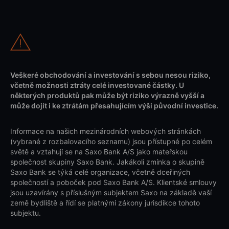
Veškeré obchodování a investování s sebou nesou riziko,
včetně možnosti ztráty celé investované částky. U
některých produktů pak může být riziko výrazně vyšší a
může dojít i ke ztrátám přesahujícím výši původní investice.
Informace na našich mezinárodních webových stránkách
(vybrané z rozbalovacího seznamu) jsou přístupné po celém
světě a vztahují se na Saxo Bank A/S jako mateřskou
společnost skupiny Saxo Bank. Jakákoli zmínka o skupině
Saxo Bank se týká celé organizace, včetně dceřiných
společností a poboček pod Saxo Bank A/S. Klientské smlouvy
jsou uzavírány s příslušným subjektem Saxo na základě vaší
země bydliště a řídí se platnými zákony jurisdikce tohoto
subjektu.