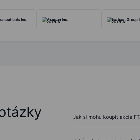
aceuticals Inc.
Axogen Inc.
Latham Group I
otázky
Jak si mohu koupit akcie FTA