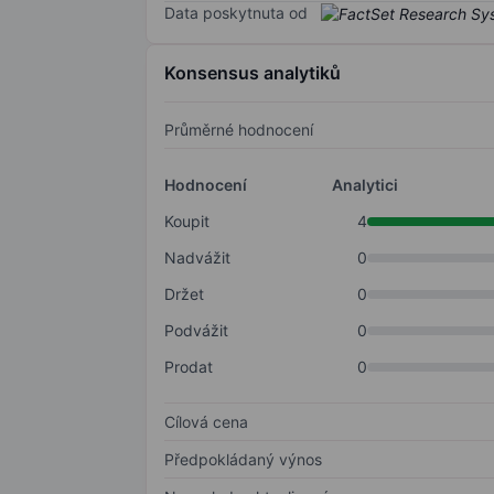
Data poskytnuta od
Konsensus analytiků
Průměrné hodnocení
Hodnocení
Analytici
Koupit
4
Nadvážit
0
Držet
0
Podvážit
0
Prodat
0
Cílová cena
Předpokládaný výnos