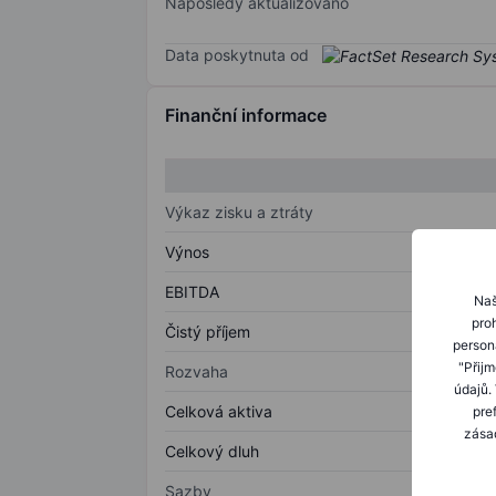
Naposledy aktualizováno
Data poskytnuta od
Finanční informace
Výkaz zisku a ztráty
Výnos
EBITDA
Naš
proh
Čistý příjem
person
"Přij
Rozvaha
údajů.
Celková aktiva
pre
zásad
Celkový dluh
Sazby