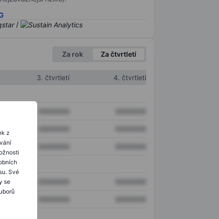
SG
/
Za rok
Za čtvrtletí
3. čtvrtletí
4. čtvrtletí
XXXXXXX
XXXXXXX
XXXXXXX
XXXXXXX
ek z
ování
XXXXXXX
XXXXXXX
ožnosti
obních
su. Své
XXXXXXX
XXXXXXX
y se
ouborů
XXXXXXX
XXXXXXX