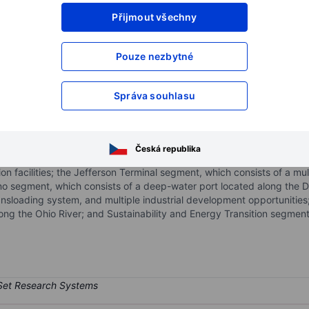
Přijmout všechny
XXXXXXX
XXXXXXX
XXXXXXX
XXXXXXX
Pouze nezbytné
XXXXXXX
XXXXXXX
Otevřete si účet
a získejte přístup k p
Správa souhlasu
XXXXXXX
XXXXXXX
rporation
Česká republika
gments; Railroad segment, which includes eight freight railroads and 
on facilities; the Jefferson Terminal segment, which consists of a mu
no segment, which consists of a deep-water port located along the 
transloading system, and multiple industrial development opportunit
long the Ohio River; and Sustainability and Energy Transition segmen