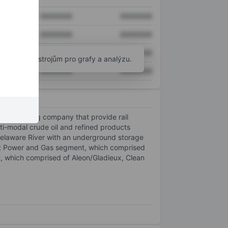
XXXXXXX
XXXXXXX
XXXXXXX
XXXXXXX
XXXXXXX
XXXXXXX
okročilým nástrojům pro grafy a analýzu.
XXXXXXX
XXXXXXX
one switching company that provide rail
lti-modal crude oil and refined products
Delaware River with an underground storage
ies; Power and Gas segment, which comprised
t, which comprised of Aleon/Gladieux, Clean