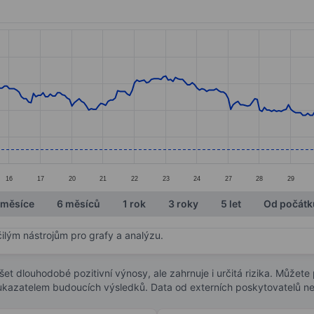
ories.
s. Data ranges from 3.29 to 4.61.
16
17
20
21
22
23
24
27
28
29
 měsíce
6 měsíců
1 rok
3 roky
5 let
Od počátk
čilým nástrojům pro grafy a analýzu.
t dlouhodobé pozitivní výnosy, ale zahrnuje i určitá rizika. Můžete př
 ukazatelem budoucích výsledků. Data od externích poskytovatelů ne