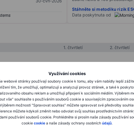
30-čvn-2026
Stáhněte si metodiku rizik E
Data poskytnuta od
1. čtvrtletí
2. čtvrtletí
XXXXXXX
XXXXXXX
Využívání cookies
XXXXXXX
XXXXXXX
e webové stránky používají soubory cookie k tomu, aby vám nabídly lepší zážit
lížení tím, že umožňují, optimalizují a analyzují provoz stránek, a také k poskyt
XXXXXXX
XXXXXXX
alizovaného obsahu reklam a umožňují připojení k sociálním médiím. Výběrem m
mout vše" souhlasíte s používáním souborů cookie a souvisejícím zpracováním os
 Výběrem možnosti "Spravovat souhlas" můžete spravovat své předvolby souhla
XXXXXXX
XXXXXXX
ference můžete kdykoli změnit nebo odvolat svůj souhlas prostřednictvím stránk
ami používání souborů cookie. Prohlédněte si prosím naše zásady používání s
XXXXXXX
XXXXXXX
cookie
cookie
a naše zásady ochrany osobních
údajů
.