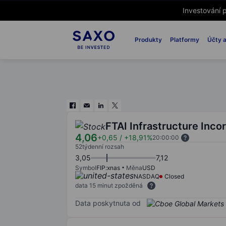
Investování p
Produkty
Platformy
Účty a
FTAI Infrastructure Inco
4,06
+0,65
/
+18,91%
20:00:00
52týdenní rozsah
3,05
7,12
Symbol
FIP:xnas
Měna
USD
NASDAQ
Closed
data 15 minut zpožděná
Data poskytnuta od