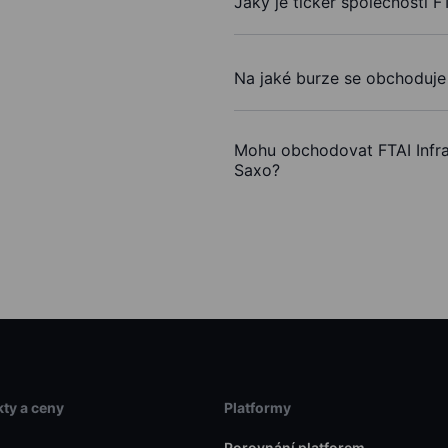
Jaký je ticker společnosti F
Na jaké burze se obchoduje 
Mohu obchodovat FTAI Infra
Saxo?
ty a ceny
Platformy
Porovnání platforem