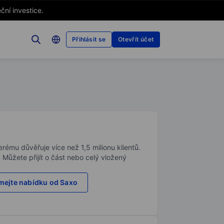
ční investice.
Přihlásit se
Otevřít účet
rému důvěřuje více než 1,5 milionu klientů.
. Můžete přijít o část nebo celý vložený
ejte nabídku od Saxo