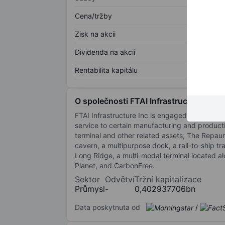
Cena/tržby
Zisk na akcii
Dividenda na akcii
Rentabilita kapitálu
O společnosti FTAI Infrastructure Inco
FTAI Infrastructure Inc is engaged in five se
service to certain manufacturing and producti
terminal and other related assets; The Repau
cavern, a multipurpose dock, a rail-to-ship 
Long Ridge, a multi-modal terminal located a
Planet, and CarbonFree.
Sektor
Odvětví
Tržní kapitalizace
Průmysl
-
0,402937706bn
Data poskytnuta od
/