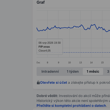
Graf
Chart
Line chart with 299 data points.
The chart has 1 X axis displaying categ
The chart has 1 Y axis displaying value
06-srp-2026 19:30
FIP:xnas
Close
4,05
čvc
8
9
10
13
14
15
End of interactive chart.
Intradenní
1 týden
1 měsíc
3
Otevřete si účet
a získejte přístup k pokro
Dobré vědět:
Investování do akcií může přináše
Historický výkon této akcie není spolehlivým
Přečtěte si kompletní prohlášení o datech
.