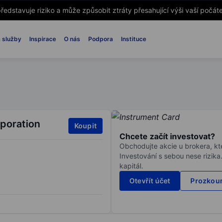
ředstavuje riziko a může způsobit ztráty přesahující výši vaší počáte
 služby
Inspirace
O nás
Podpora
Instituce
rporation
Koupit
Chcete začít investovat?
Obchodujte akcie u brokera, kte
Investování s sebou nese rizika
kapitál.
Otevřít účet
Prozkoum