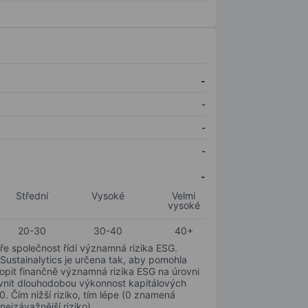
-
-
-
-
-
Střední
Vysoké
Velmi
vysoké
20-30
30-40
40+
ře společnost řídí významná rizika ESG.
 Sustainalytics je určena tak, aby pomohla
hopit finančně významná rizika ESG na úrovni
livnit dlouhodobou výkonnost kapitálových
0. Čím nižší riziko, tím lépe (0 znamená
nejzávažnější riziko).