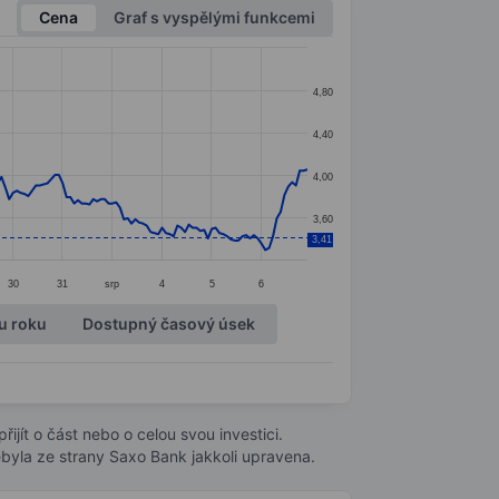
Cena
Graf s vyspělými funkcemi
4,80
4,40
4,00
3,60
3,41
30
31
srp
4
5
6
u roku
Dostupný časový úsek
ijít o část nebo o celou svou investici.
byla ze strany Saxo Bank jakkoli upravena.