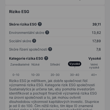
Riziko ESG
Skóre rizika ESG
39,11
Environmentální skóre
13,62
Sociální skóre
17,89
Skóre řízení společnosti
7,6
Kategorie rizika ESG
Vysoké
Vysoké
Zanedbatelné
Nízké
Střední
Velmi
vysoké
0-10
10-20
20-30
30-40
40+
Riziko ESG je měřítkem, jak dobře společnost řídí
významná rizika ESG. Kategorie rizik ESG společnosti
Sustainalytics je určena tak, aby pomohla investorům
identifikovat a pochopit finančně významná rizika ESG
na úrovni společnosti a to, jak mohou ovlivnit
dlouhodobou výkonnost kapitálových investic. Stupnice
je od 0 do 100. Čím nižší riziko, tím lépe (0 znamená
žádné riziko a 100 představuje nejzávažnější riziko).