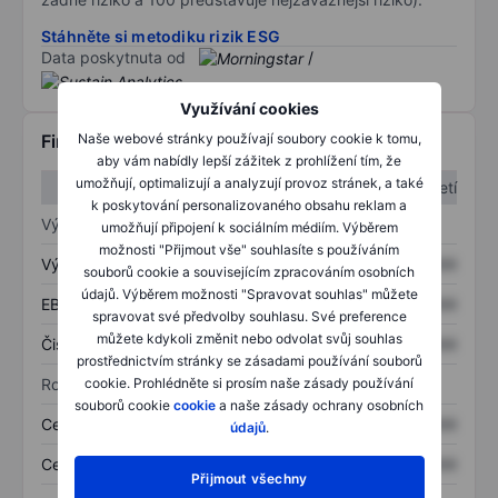
Stáhněte si metodiku rizik ESG
Data poskytnuta od
/
Využívání cookies
Naše webové stránky používají soubory cookie k tomu,
Finanční informace
aby vám nabídly lepší zážitek z prohlížení tím, že
umožňují, optimalizují a analyzují provoz stránek, a také
1. čtvrtletí
2. čtvrtletí
k poskytování personalizovaného obsahu reklam a
Výkaz zisku a ztráty
umožňují připojení k sociálním médiím. Výběrem
možnosti "Přijmout vše" souhlasíte s používáním
Výnos
XXXXXXX
XXXXXXX
souborů cookie a souvisejícím zpracováním osobních
údajů. Výběrem možnosti "Spravovat souhlas" můžete
EBITDA
XXXXXXX
XXXXXXX
spravovat své předvolby souhlasu. Své preference
můžete kdykoli změnit nebo odvolat svůj souhlas
Čistý příjem
XXXXXXX
XXXXXXX
prostřednictvím stránky se zásadami používání souborů
cookie. Prohlédněte si prosím naše zásady používání
Rozvaha
souborů cookie
cookie
a naše zásady ochrany osobních
Celková aktiva
XXXXXXX
XXXXXXX
údajů
.
Celkový dluh
XXXXXXX
XXXXXXX
Přijmout všechny