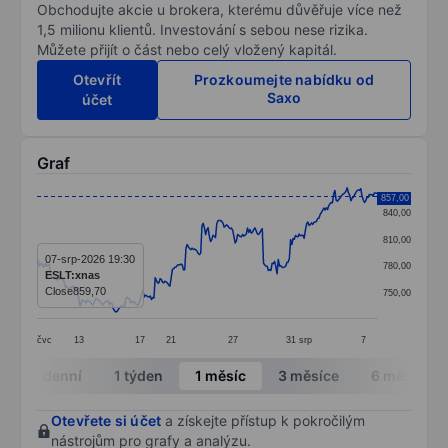
Obchodujte akcie u brokera, kterému důvěřuje více než
1,5 milionu klientů. Investování s sebou nese rizika.
Můžete přijít o část nebo celý vložený kapitál.
Otevřít
Prozkoumejte nabídku od
Saxo
účet
Graf
Chart
857,00
840,00
Line chart with 278 data points.
810,00
The chart has 1 X axis displaying categories.
07-srp-2026 19:30
780,00
ESLT:xnas
The chart has 1 Y axis displaying values. Data ranges 
Close
859,70
750,00
čvc
13
17
21
27
31
srp
7
End of interactive chart.
Intradenní
1 týden
1 měsíc
3 měsíce
6 měsíců
Otevřete si účet
a získejte přístup k pokročilým
nástrojům pro grafy a analýzu.