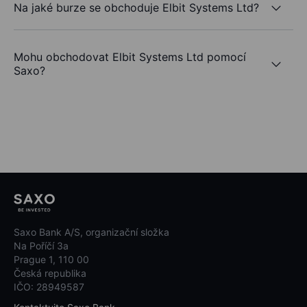
Na jaké burze se obchoduje Elbit Systems Ltd?
Mohu obchodovat Elbit Systems Ltd pomocí
Saxo?
Saxo Bank A/S, organizační složka
Na Poříčí 3a
Prague 1, 110 00
Česká republika
IČO: 28949587