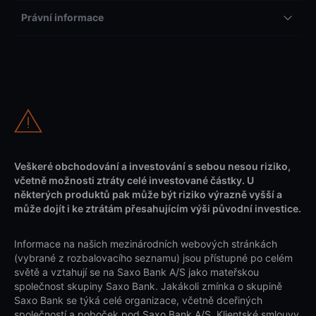
Právní informace
Veškeré obchodování a investování s sebou nesou riziko,
včetně možnosti ztráty celé investované částky. U
některých produktů pak může být riziko výrazně vyšší a
může dojít i ke ztrátám přesahujícím výši původní investice.
Informace na našich mezinárodních webových stránkách
(vybrané z rozbalovacího seznamu) jsou přístupné po celém
světě a vztahují se na Saxo Bank A/S jako mateřskou
společnost skupiny Saxo Bank. Jakákoli zmínka o skupině
Saxo Bank se týká celé organizace, včetně dceřiných
společností a poboček pod Saxo Bank A/S. Klientské smlouvy