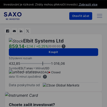
Investování je rizikové. Ztráty mohou překročit investici.
Zobrazit více
Otevřít účet
Elbit Systems Ltd
859,14
+2,14
/
+0,25%
20:00:00
Koupit
52týdenní rozsah
432,85
1 016,06
Symbol
ESLT:xnas
Měna
USD
NASDAQ
Closed
data 15 minut zpožděná
Data poskytnuta od
Chcete začít investovat?