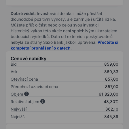
Dobré vědět:
Investování do akcií může přinášet
dlouhodobé pozitivní výnosy, ale zahrnuje i určitá rizika.
Můžete přijít o část nebo o celou svou investici.
Historický výkon této akcie není spolehlivým ukazatelem
budoucích výsledků. Data od externích poskytovatelů
nebyla ze strany Saxo Bank jakkoli upravena.
Přečtěte si
kompletní prohlášení o datech
.
Cenové nabídky
Bid
859,00
Ask
860,33
Otevírací cena
857,00
Předchozí uzavírací cena
857,00
Objem
61 820,00
Relativní objem
48,30%
Nejvyšší
862,10
Nejnižší
845,89