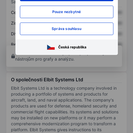
Sazby
Pouze nezbytné
Cena/tržby
XXXXXXX
XXXXXXX
Zisk na akcii
XXXXXXX
XXXXXXX
Správa souhlasu
Dividenda na akcii
XXXXXXX
XXXXXXX
Rentabilita kapitálu
XXXXXXX
XXXXXXX
Česká republika
Otevřete si účet
a získejte přístup k pokročilým
nástrojům pro grafy a analýzu.
O společnosti Elbit Systems Ltd
Elbit Systems Ltd is a technology company involved in
producing a portfolio of systems and products for
aircraft, land, and naval applications. The company's
products are used for defense, homeland security and
commercial flight capabilities. Its systems and solutions
may be installed on new platforms or it may perform a
comprehensive modernization program to transform a
platform. Elbit Systems gives instructions to its