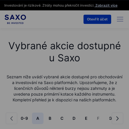
Investování je rizikové. Ztráty mohou překročit investici.
Zobrazit více
Otevřít účet
Vybrané akcie dostupné
u Saxo
Seznam níže uvádí vybrané akcie dostupné pro obchodování
a investování na Saxo platformách. Upozorňujeme, že z
licenčních důvodů některé burzy nejsou zahrnuty a je
uvedena pouze primární kotace každého instrumentu.
Kompletní přehled je k dispozici na našich platformách.
0-9
A
B
C
D
E
F
G
H