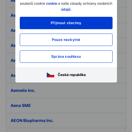
Aedifica SICAFI SA
souborů cookie
cookie
a naše zásady ochrany osobních
údajů
.
Aeffe
Přijmout všechny
Aegon Ltd
Pouze nezbytné
Aegon Ltd. - ADR
Správa souhlasu
Aehr Test Systems
Česká republika
Aeluma Inc.
Aemetis Inc.
Aena SME
AEON Biopharma Inc.