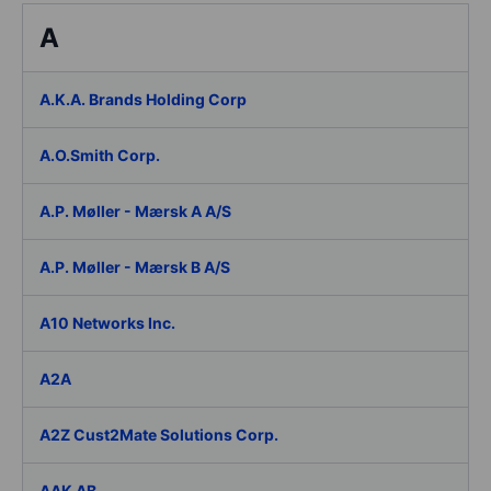
A
A.K.A. Brands Holding Corp
A.O.Smith Corp.
A.P. Møller - Mærsk A A/S
A.P. Møller - Mærsk B A/S
A10 Networks Inc.
A2A
A2Z Cust2Mate Solutions Corp.
AAK AB