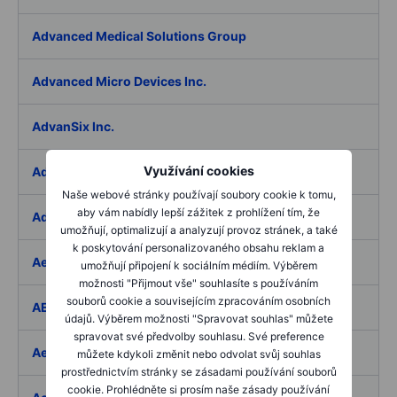
Advanced Medical Solutions Group
Advanced Micro Devices Inc.
AdvanSix Inc.
Využívání cookies
Advantage Solutions Inc.
Naše webové stránky používají soubory cookie k tomu,
aby vám nabídly lepší zážitek z prohlížení tím, že
Adyen NV
umožňují, optimalizují a analyzují provoz stránek, a také
k poskytování personalizovaného obsahu reklam a
Aebi Schmidt Holding AG
umožňují připojení k sociálním médiím. Výběrem
možnosti "Přijmout vše" souhlasíte s používáním
souborů cookie a souvisejícím zpracováním osobních
AECOM
údajů. Výběrem možnosti "Spravovat souhlas" můžete
spravovat své předvolby souhlasu. Své preference
Aedes SpA
můžete kdykoli změnit nebo odvolat svůj souhlas
prostřednictvím stránky se zásadami používání souborů
cookie. Prohlédněte si prosím naše zásady používání