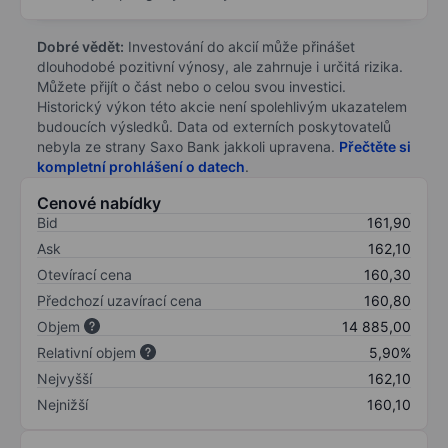
Dobré vědět:
Investování do akcií může přinášet
dlouhodobé pozitivní výnosy, ale zahrnuje i určitá rizika.
Můžete přijít o část nebo o celou svou investici.
Historický výkon této akcie není spolehlivým ukazatelem
budoucích výsledků. Data od externích poskytovatelů
nebyla ze strany Saxo Bank jakkoli upravena.
Přečtěte si
kompletní prohlášení o datech
.
Cenové nabídky
Bid
161,90
Ask
162,10
Otevírací cena
160,30
Předchozí uzavírací cena
160,80
Objem
14 885,00
Relativní objem
5,90%
Nejvyšší
162,10
Nejnižší
160,10