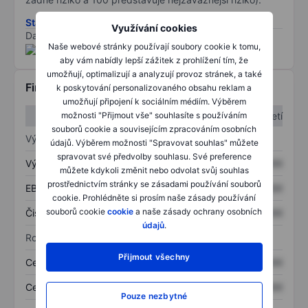
Stáhněte si metodiku rizik ESG
Využívání cookies
Data poskytnuta od
/
Naše webové stránky používají soubory cookie k tomu,
aby vám nabídly lepší zážitek z prohlížení tím, že
umožňují, optimalizují a analyzují provoz stránek, a také
Finanční informace
k poskytování personalizovaného obsahu reklam a
umožňují připojení k sociálním médiím. Výběrem
1. čtvrtletí
2. čtvrtletí
možnosti "Přijmout vše" souhlasíte s používáním
souborů cookie a souvisejícím zpracováním osobních
Výkaz zisku a ztráty
údajů. Výběrem možnosti "Spravovat souhlas" můžete
spravovat své předvolby souhlasu. Své preference
Výnos
XXXXXXX
XXXXXXX
můžete kdykoli změnit nebo odvolat svůj souhlas
prostřednictvím stránky se zásadami používání souborů
EBITDA
XXXXXXX
XXXXXXX
cookie. Prohlédněte si prosím naše zásady používání
souborů cookie
cookie
a naše zásady ochrany osobních
Čistý příjem
XXXXXXX
XXXXXXX
údajů
.
Rozvaha
Přijmout všechny
Celková aktiva
XXXXXXX
XXXXXXX
Celkový dluh
XXXXXXX
XXXXXXX
Pouze nezbytné