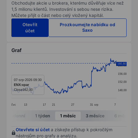
Obchodujte akcie u brokera, kterému důvěřuje více než
1,5 milionu klientů. Investování s sebou nese rizika.
Můžete přijít o část nebo celý vložený kapitál.
Otevřít
Prozkoumejte nabídku od
Saxo
účet
Graf
Chart
160,80
160,00
Line chart with 398 data points.
156,00
The chart has 1 X axis displaying categories.
07-srp-2026 09:30
152,00
ENX:xpar
The chart has 1 Y axis displaying values. Data ranges 
Close
162,00
148,00
čvc
13
17
21
27
31
srp
7
End of interactive chart.
Intradenní
1 týden
1 měsíc
3 měsíce
6 měsíců
Otevřete si účet
a získejte přístup k pokročilým
nástrojům pro grafy a analýzu.