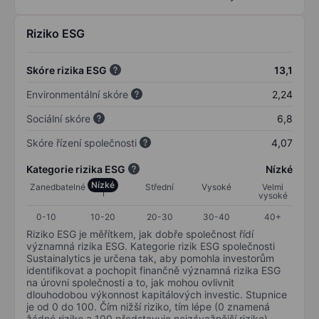
Riziko ESG
Skóre rizika ESG
13,1
Environmentální skóre
2,24
Sociální skóre
6,8
Skóre řízení společnosti
4,07
Kategorie rizika ESG
Nízké
Nízké
Zanedbatelné
Střední
Vysoké
Velmi
vysoké
0-10
10-20
20-30
30-40
40+
Riziko ESG je měřítkem, jak dobře společnost řídí
významná rizika ESG. Kategorie rizik ESG společnosti
Sustainalytics je určena tak, aby pomohla investorům
identifikovat a pochopit finančně významná rizika ESG
na úrovni společnosti a to, jak mohou ovlivnit
dlouhodobou výkonnost kapitálových investic. Stupnice
je od 0 do 100. Čím nižší riziko, tím lépe (0 znamená
žádné riziko a 100 představuje nejzávažnější riziko).