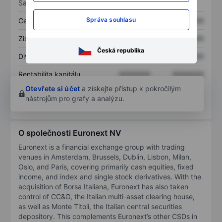
Sazby
Správa souhlasu
Cena/tržby
XXXXXXX
XXXXXXX
Zisk na akcii
XXXXXXX
XXXXXXX
Česká republika
Dividenda na akcii
XXXXXXX
XXXXXXX
Rentabilita kapitálu
XXXXXXX
XXXXXXX
Otevřete si účet
a získejte přístup k pokročilým
nástrojům pro grafy a analýzu.
O společnosti Euronext NV
Euronext is a financial exchange group with trading
venues in Amsterdam, Brussels, Dublin, Lisbon, Milan,
Oslo, and Paris, covering primarily cash equities, fixed
income, and index and single stock derivatives. With the
acquisition of Borsa Italiana, Euronext has also taken
control of CC&G, the Italian multi-asset clearing house,
as well as Monte Titoli, the Italian central securities
depository. This complements Euronext’s other CSDs in