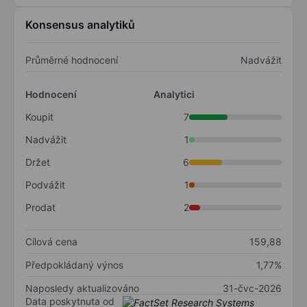
Konsensus analytiků
Průměrné hodnocení
Nadvážit
Hodnocení
Analytici
Koupit
7
Nadvážit
1
Držet
6
Podvážit
1
Prodat
2
Cílová cena
159,88
Předpokládaný výnos
1,77%
Naposledy aktualizováno
31-čvc-2026
Data poskytnuta od