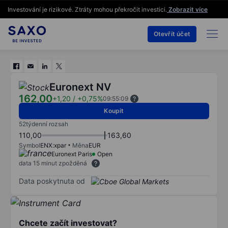
Investování je rizikové. Ztráty mohou překročit investici.
Zobrazit více
Otevřít účet
Euronext NV
162,00
+1,20
/
+0,75%
09:55:09
Koupit
52týdenní rozsah
110,00
163,60
Symbol
ENX:xpar
Měna
EUR
Euronext Paris
Open
data 15 minut zpožděná
Data poskytnuta od
Chcete začít investovat?