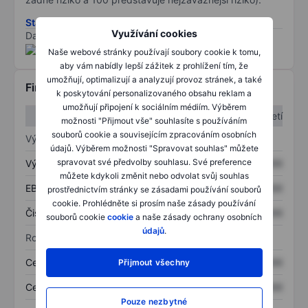
Stáhněte si metodiku rizik ESG
Využívání cookies
Data poskytnuta od
/
Naše webové stránky používají soubory cookie k tomu,
aby vám nabídly lepší zážitek z prohlížení tím, že
umožňují, optimalizují a analyzují provoz stránek, a také
Finanční informace
k poskytování personalizovaného obsahu reklam a
umožňují připojení k sociálním médiím. Výběrem
1. čtvrtletí
2. čtvrtletí
možnosti "Přijmout vše" souhlasíte s používáním
souborů cookie a souvisejícím zpracováním osobních
Výkaz zisku a ztráty
údajů. Výběrem možnosti "Spravovat souhlas" můžete
spravovat své předvolby souhlasu. Své preference
Výnos
XXXXXXX
XXXXXXX
můžete kdykoli změnit nebo odvolat svůj souhlas
EBITDA
XXXXXXX
XXXXXXX
prostřednictvím stránky se zásadami používání souborů
cookie. Prohlédněte si prosím naše zásady používání
Čistý příjem
XXXXXXX
XXXXXXX
souborů cookie
cookie
a naše zásady ochrany osobních
údajů
.
Rozvaha
Celková aktiva
XXXXXXX
XXXXXXX
Přijmout všechny
Celkový dluh
XXXXXXX
XXXXXXX
Pouze nezbytné