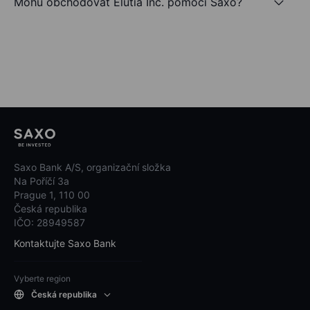
Mohu obchodovat Elutia Inc. pomocí Saxo?
Saxo Bank A/S, organizační složka
Na Poříčí 3a
Prague 1, 110 00
Česká republika
IČO: 28949587
Kontaktujte Saxo Bank
Vyberte region
Česká republika