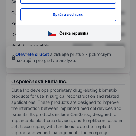
Sazby
Cena/tržby
XXXXXXX
XXXXXXX
Správa souhlasu
Zisk na akcii
XXXXXXX
XXXXXXX
Česká republika
Dividenda na akcii
XXXXXXX
XXXXXXX
Rentabilita kapitálu
XXXXXXX
XXXXXXX
Otevřete si účet
a získejte přístup k pokročilým
nástrojům pro grafy a analýzu.
O společnosti Elutia Inc.
Elutia Inc develops proprietary drug-eluting biomatrix
products for use in surgical reconstruction and related
applications. These products are designed to improve
the interaction between implanted medical devices and
patients. Its products include CanGaroo, designed for
implantable electronic devices, and SimpliDerm, used in
soft tissue repair, with functions related to implant
support and wound management. The company