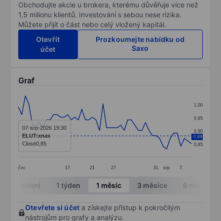
Obchodujte akcie u brokera, kterému důvěřuje více než
1,5 milionu klientů. Investování s sebou nese rizika.
Můžete přijít o část nebo celý vložený kapitál.
Otevřít
Prozkoumejte nabídku od
Saxo
účet
Graf
Chart
1,00
Line chart with 50 data points.
0,95
The chart has 1 X axis displaying categories.
07-srp-2026 19:30
0,90
ELUT:xnas
0,88
The chart has 1 Y axis displaying values. Data ranges 
Close
0,85
0,85
čvc
17
21
27
31
srp
7
End of interactive chart.
Intradenní
1 týden
1 měsíc
3 měsíce
6 měsíců
Otevřete si účet
a získejte přístup k pokročilým
nástrojům pro grafy a analýzu.