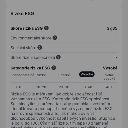
Riziko ESG
Skóre rizika ESG
37,35
Environmentální skóre
-
Sociální skóre
-
Skóre řízení společnosti
-
Kategorie rizika ESG
Vysoké
Vysoké
Zanedbatelné
Nízké
Střední
Velmi
vysoké
0-10
10-20
20-30
30-40
40+
Riziko ESG je měřítkem, jak dobře společnost řídí
významná rizika ESG. Kategorie rizik ESG společnosti
Sustainalytics je určena tak, aby pomohla investorům
identifikovat a pochopit finančně významná rizika ESG
na úrovni společnosti a to, jak mohou ovlivnit
dlouhodobou výkonnost kapitálových investic. Stupnice
je od 0 do 100. Čím nižší riziko, tím lépe (0 znamená
žádné riziko a 100 představuje nejzávažnější riziko).