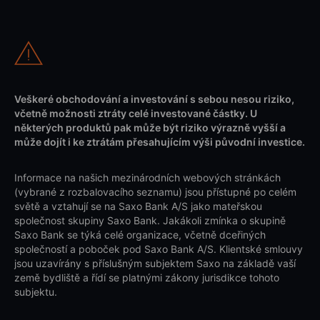
Veškeré obchodování a investování s sebou nesou riziko,
včetně možnosti ztráty celé investované částky. U
některých produktů pak může být riziko výrazně vyšší a
může dojít i ke ztrátám přesahujícím výši původní investice.
Informace na našich mezinárodních webových stránkách
(vybrané z rozbalovacího seznamu) jsou přístupné po celém
světě a vztahují se na Saxo Bank A/S jako mateřskou
společnost skupiny Saxo Bank. Jakákoli zmínka o skupině
Saxo Bank se týká celé organizace, včetně dceřiných
společností a poboček pod Saxo Bank A/S. Klientské smlouvy
jsou uzavírány s příslušným subjektem Saxo na základě vaší
země bydliště a řídí se platnými zákony jurisdikce tohoto
subjektu.