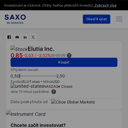
Investování je rizikové. Ztráty mohou překročit investici.
Zobrazit více
Otevřít účet
Elutia Inc.
0,85
-0,03
/
-3,52%
20:00:00
Koupit
52týdenní rozsah
0,50
2,50
Symbol
ELUT:xnas
Měna
USD
NASDAQ
Closed
data 15 minut zpožděná
Data poskytnuta od
Chcete začít investovat?