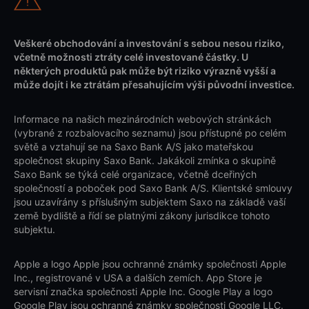
Veškeré obchodování a investování s sebou nesou riziko,
včetně možnosti ztráty celé investované částky. U
některých produktů pak může být riziko výrazně vyšší a
může dojít i ke ztrátám přesahujícím výši původní investice.
Informace na našich mezinárodních webových stránkách
(vybrané z rozbalovacího seznamu) jsou přístupné po celém
světě a vztahují se na Saxo Bank A/S jako mateřskou
společnost skupiny Saxo Bank. Jakákoli zmínka o skupině
Saxo Bank se týká celé organizace, včetně dceřiných
společností a poboček pod Saxo Bank A/S. Klientské smlouvy
jsou uzavírány s příslušným subjektem Saxo na základě vaší
země bydliště a řídí se platnými zákony jurisdikce tohoto
subjektu.
Apple a logo Apple jsou ochranné známky společnosti Apple
Inc., registrované v USA a dalších zemích. App Store je
servisní značka společnosti Apple Inc. Google Play a logo
Google Play jsou ochranné známky společnosti Google LLC.