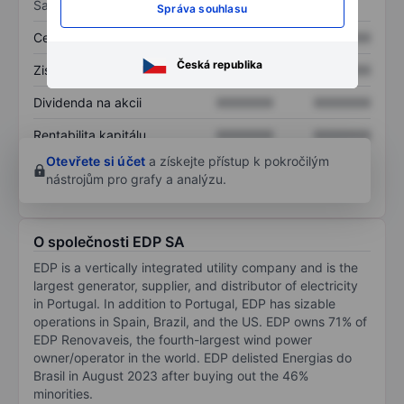
Sazby
Správa souhlasu
Cena/tržby
XXXXXXX
XXXXXXX
Česká republika
Zisk na akcii
XXXXXXX
XXXXXXX
Dividenda na akcii
XXXXXXX
XXXXXXX
Rentabilita kapitálu
XXXXXXX
XXXXXXX
Otevřete si účet
a získejte přístup k pokročilým
nástrojům pro grafy a analýzu.
O společnosti EDP SA
EDP is a vertically integrated utility company and is the
largest generator, supplier, and distributor of electricity
in Portugal. In addition to Portugal, EDP has sizable
operations in Spain, Brazil, and the US. EDP owns 71% of
EDP Renovaveis, the fourth-largest wind power
owner/operator in the world. EDP delisted Energias do
Brasil in August 2023 after buying out the 46%
minorities.