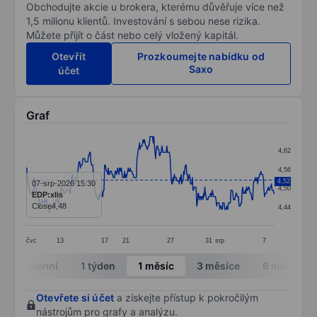
Obchodujte akcie u brokera, kterému důvěřuje více než
1,5 milionu klientů. Investování s sebou nese rizika.
Můžete přijít o část nebo celý vložený kapitál.
Otevřít
Prozkoumejte nabídku od
Saxo
účet
Graf
Chart
4,62
Line chart with 400 data points.
4,56
The chart has 1 X axis displaying categories.
4,52
07-srp-2026 15:30
4,50
EDP:xlis
The chart has 1 Y axis displaying values. Data ranges 
Close
4,48
4,44
čvc
13
17
21
27
31
srp
7
End of interactive chart.
Intradenní
1 týden
1 měsíc
3 měsíce
6 měsíců
Otevřete si účet
a získejte přístup k pokročilým
nástrojům pro grafy a analýzu.