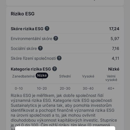
Riziko ESG
Skóre rizika ESG
17,24
Environmentální skóre
5,97
Sociální skóre
7,16
Skóre řízení společnosti
4,11
Kategorie rizika ESG
Nízké
Nízké
Zanedbatelné
Střední
Vysoké
Velmi
vysoké
0-10
10-20
20-30
30-40
40+
Riziko ESG je měřítkem, jak dobře společnost řídí
významná rizika ESG. Kategorie rizik ESG společnosti
Sustainalytics je určena tak, aby pomohla investorům
identifikovat a pochopit finančně významná rizika ESG
na úrovni společnosti a to, jak mohou ovlivnit
dlouhodobou výkonnost kapitálových investic. Stupnice
je od 0 do 100. Čím nižší riziko, tím lépe (0 znamená
žádné riziko a 100 představuje nejzávažnější riziko).