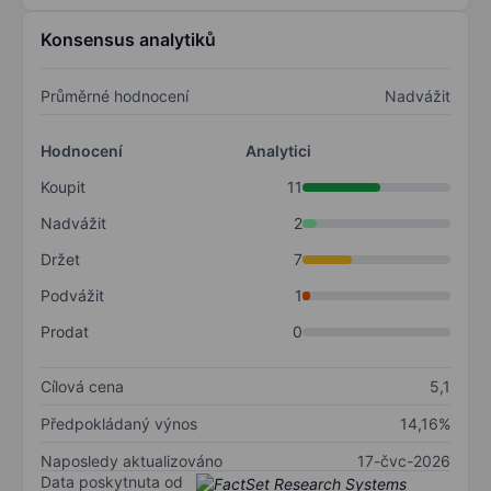
Konsensus analytiků
Průměrné hodnocení
Nadvážit
Hodnocení
Analytici
Koupit
11
Nadvážit
2
Držet
7
Podvážit
1
Prodat
0
Cílová cena
5,1
Předpokládaný výnos
14,16%
Naposledy aktualizováno
17-čvc-2026
Data poskytnuta od