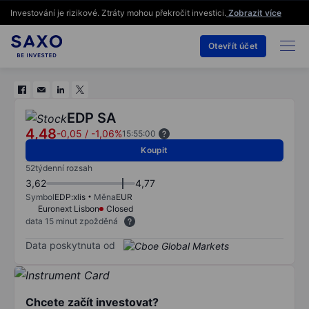
Investování je rizikové. Ztráty mohou překročit investici.
Zobrazit více
Otevřít účet
EDP SA
4,48
-0,05
/
-1,06%
15:55:00
Koupit
52týdenní rozsah
3,62
4,77
Symbol
EDP:xlis
Měna
EUR
Euronext Lisbon
Closed
data 15 minut zpožděná
Data poskytnuta od
Chcete začít investovat?