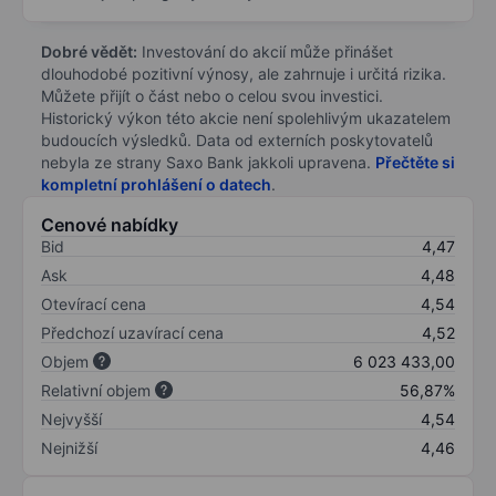
Dobré vědět:
Investování do akcií může přinášet
dlouhodobé pozitivní výnosy, ale zahrnuje i určitá rizika.
Můžete přijít o část nebo o celou svou investici.
Historický výkon této akcie není spolehlivým ukazatelem
budoucích výsledků. Data od externích poskytovatelů
nebyla ze strany Saxo Bank jakkoli upravena.
Přečtěte si
kompletní prohlášení o datech
.
Cenové nabídky
Bid
4,47
Ask
4,48
Otevírací cena
4,54
Předchozí uzavírací cena
4,52
Objem
6 023 433,00
Relativní objem
56,87%
Nejvyšší
4,54
Nejnižší
4,46