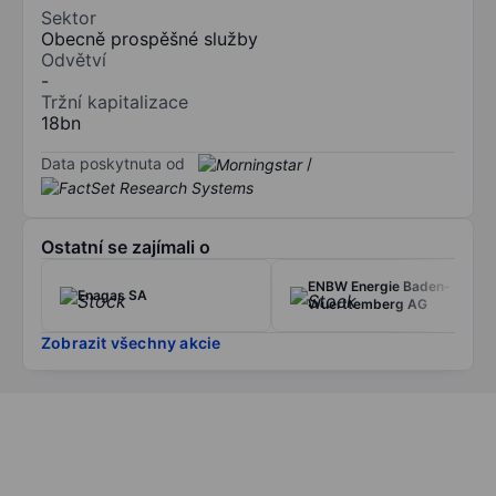
Sektor
Obecně prospěšné služby
Odvětví
-
Tržní kapitalizace
18bn
Data poskytnuta od
/
Ostatní se zajímali o
ENBW Energie Baden-
Enagas SA
Wuerttemberg AG
Zobrazit všechny akcie