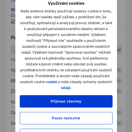
Využívání cookies
Stáhněte si metodiku rizik ESG
Naše webové stránky používají soubory cookie k tomu,
Data poskytnuta od
/
aby vám nabídly lepší zážitek z prohlížení tím, že
umožňují, optimalizují a analyzují provoz stránek, a také
k poskytování personalizovaného obsahu reklam a
umožňují připojení k sociálním médiím. Výběrem
Finanční informace
možnosti "Přijmout vše" souhlasíte s používáním
souborů cookie a souvisejícím zpracováním osobních
1. čtvrtletí
2. čtvrtletí
údajů. Výběrem možnosti "Spravovat souhlas" můžete
spravovat své předvolby souhlasu. Své preference
Výkaz zisku a ztráty
můžete kdykoli změnit nebo odvolat svůj souhlas
Výnos
XXXXXXX
XXXXXXX
prostřednictvím stránky se zásadami používání souborů
cookie. Prohlédněte si prosím naše zásady používání
EBITDA
XXXXXXX
XXXXXXX
souborů cookie
cookie
a naše zásady ochrany osobních
údajů
.
Čistý příjem
XXXXXXX
XXXXXXX
Přijmout všechny
Rozvaha
Celková aktiva
XXXXXXX
XXXXXXX
Pouze nezbytné
Celkový dluh
XXXXXXX
XXXXXXX