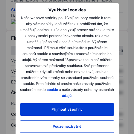
Stáhněte si metodiku rizik ESG
Využívání cookies
Data poskytnuta od
/
Naše webové stránky používají soubory cookie k tomu,
aby vám nabídly lepší zážitek z prohlížení tím, že
umožňují, optimalizují a analyzují provoz stránek, a také
k poskytování personalizovaného obsahu reklam a
Finanční informace
umožňují připojení k sociálním médiím. Výběrem
možnosti "Přijmout vše" souhlasíte s používáním
1. čtvrtletí
2. čtvrtletí
souborů cookie a souvisejícím zpracováním osobních
údajů. Výběrem možnosti "Spravovat souhlas" můžete
Výkaz zisku a ztráty
spravovat své předvolby souhlasu. Své preference
Výnos
XXXXXXX
XXXXXXX
můžete kdykoli změnit nebo odvolat svůj souhlas
prostřednictvím stránky se zásadami používání souborů
EBITDA
XXXXXXX
XXXXXXX
cookie. Prohlédněte si prosím naše zásady používání
souborů cookie
cookie
a naše zásady ochrany osobních
Čistý příjem
XXXXXXX
XXXXXXX
údajů
.
Rozvaha
Přijmout všechny
Celková aktiva
XXXXXXX
XXXXXXX
Celkový dluh
XXXXXXX
XXXXXXX
Pouze nezbytné