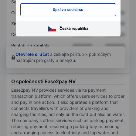
Sazby
Správa souhlasu
Cena/tržby
XXXXXXX
XXXXXXX
Zisk na akcii
XXXXXXX
XXXXXXX
Česká republika
Dividenda na akcii
XXXXXXX
XXXXXXX
Rentabilita kapitálu
XXXXXXX
XXXXXXX
Otevřete si účet
a získejte přístup k pokročilým
nástrojům pro grafy a analýzu.
O společnosti Ease2pay NV
Ease2pay NV provides services via its payment
transaction platform, which offers users services to order
and pay in one action. It also operates a platform that
connects travellers with providers of parking and
charging facilities, not only on the road but also on water.
The company's offers services such as parking payment,
refueling payment, reserving a parking bay or mooring
and arranging access to electricity and tap water and