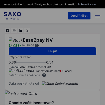
Investování je rizikové. Ztráty mohou překročit investici.
Zobrazit více
Otevřít účet
Ease2pay NV
0,40
/
04:29:06
Koupit
52týdenní rozsah
0,36
0,54
Symbol
EAS2P:xams
Měna
EUR
Euronext Amsterdam
Closed
data 15 minut zpožděná
Data poskytnuta od
Chcete začít investovat?