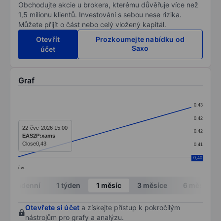
Obchodujte akcie u brokera, kterému důvěřuje více než
1,5 milionu klientů. Investování s sebou nese rizika.
Můžete přijít o část nebo celý vložený kapitál.
Otevřít
Prozkoumejte nabídku od
Saxo
účet
Graf
Chart
0,43
Line chart with 2 data points.
0,42
The chart has 1 X axis displaying categories.
22-čvc-2026 15:00
0,42
EAS2P:xams
The chart has 1 Y axis displaying values. Data ranges 
Close
0,43
0,41
0,40
čvc
End of interactive chart.
Intradenní
1 týden
1 měsíc
3 měsíce
6 měsíců
Otevřete si účet
a získejte přístup k pokročilým
nástrojům pro grafy a analýzu.