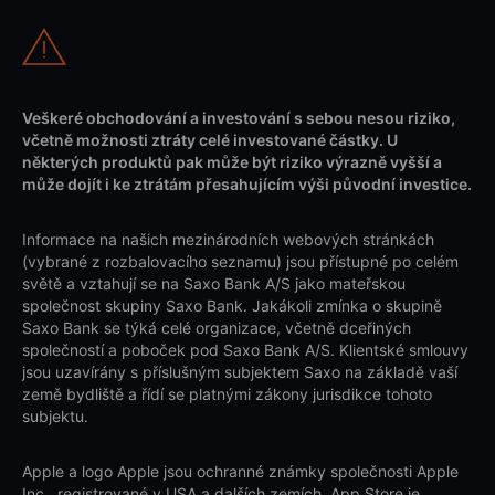
Veškeré obchodování a investování s sebou nesou riziko,
včetně možnosti ztráty celé investované částky. U
některých produktů pak může být riziko výrazně vyšší a
může dojít i ke ztrátám přesahujícím výši původní investice.
Informace na našich mezinárodních webových stránkách
(vybrané z rozbalovacího seznamu) jsou přístupné po celém
světě a vztahují se na Saxo Bank A/S jako mateřskou
společnost skupiny Saxo Bank. Jakákoli zmínka o skupině
Saxo Bank se týká celé organizace, včetně dceřiných
společností a poboček pod Saxo Bank A/S. Klientské smlouvy
jsou uzavírány s příslušným subjektem Saxo na základě vaší
země bydliště a řídí se platnými zákony jurisdikce tohoto
subjektu.
Apple a logo Apple jsou ochranné známky společnosti Apple
Inc., registrované v USA a dalších zemích. App Store je