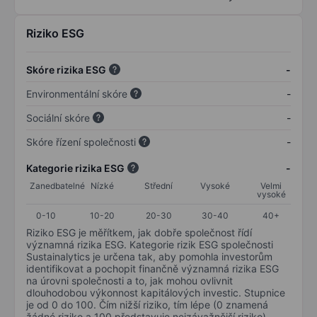
Riziko ESG
Skóre rizika ESG
-
Environmentální skóre
-
Sociální skóre
-
Skóre řízení společnosti
-
Kategorie rizika ESG
-
Zanedbatelné
Nízké
Střední
Vysoké
Velmi
vysoké
0-10
10-20
20-30
30-40
40+
Riziko ESG je měřítkem, jak dobře společnost řídí
významná rizika ESG. Kategorie rizik ESG společnosti
Sustainalytics je určena tak, aby pomohla investorům
identifikovat a pochopit finančně významná rizika ESG
na úrovni společnosti a to, jak mohou ovlivnit
dlouhodobou výkonnost kapitálových investic. Stupnice
je od 0 do 100. Čím nižší riziko, tím lépe (0 znamená
žádné riziko a 100 představuje nejzávažnější riziko).