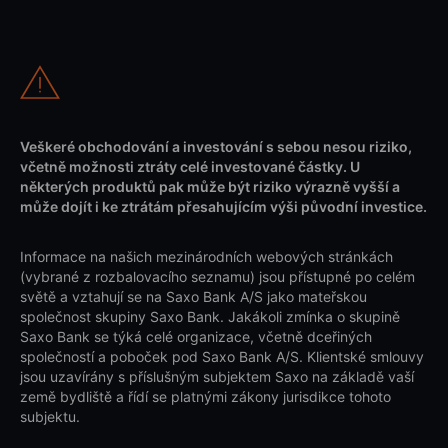
Veškeré obchodování a investování s sebou nesou riziko,
včetně možnosti ztráty celé investované částky. U
některých produktů pak může být riziko výrazně vyšší a
může dojít i ke ztrátám přesahujícím výši původní investice.
Informace na našich mezinárodních webových stránkách
(vybrané z rozbalovacího seznamu) jsou přístupné po celém
světě a vztahují se na Saxo Bank A/S jako mateřskou
společnost skupiny Saxo Bank. Jakákoli zmínka o skupině
Saxo Bank se týká celé organizace, včetně dceřiných
společností a poboček pod Saxo Bank A/S. Klientské smlouvy
jsou uzavírány s příslušným subjektem Saxo na základě vaší
země bydliště a řídí se platnými zákony jurisdikce tohoto
subjektu.