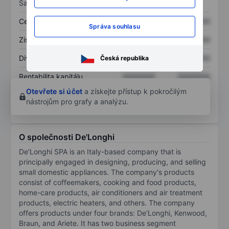
Sazby
Cena/tržby
XXXXXXX
XXXXXXX
Správa souhlasu
Zisk na akcii
XXXXXXX
XXXXXXX
Dividenda na akcii
XXXXXXX
XXXXXXX
Česká republika
Rentabilita kapitálu
XXXXXXX
XXXXXXX
Otevřete si účet
a získejte přístup k pokročilým
nástrojům pro grafy a analýzu.
O společnosti De'Longhi
De'Longhi SPA is an Italy-based company that is
principally engaged in designing, producing, and selling
small domestic appliances. The company's products
consist of coffeemakers, cooking and food products,
home-care products, air conditioners and air treatment
products, electric heaters, and others. The company
offers products under four brands: De'Longhi, Kenwood,
Braun, and Ariete. It has two business segment