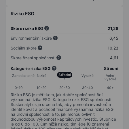
Riziko ESG
Skóre rizika ESG
21,28
Environmentální skóre
6,45
Sociální skóre
10,23
Skóre řízení společnosti
4,61
Kategorie rizika ESG
Střední
Střední
Zanedbatelné
Nízké
Vysoké
Velmi
vysoké
0-10
10-20
20-30
30-40
40+
Riziko ESG je měřítkem, jak dobře společnost řídí
významná rizika ESG. Kategorie rizik ESG společnosti
Sustainalytics je určena tak, aby pomohla investorům
identifikovat a pochopit finančně významná rizika ESG
na úrovni společnosti a to, jak mohou ovlivnit
dlouhodobou výkonnost kapitálových investic. Stupnice
je od 0 do 100. Čím nižší riziko, tím lépe (0 znamená
žádné riziko a 100 představuje nejzávažnější riziko).