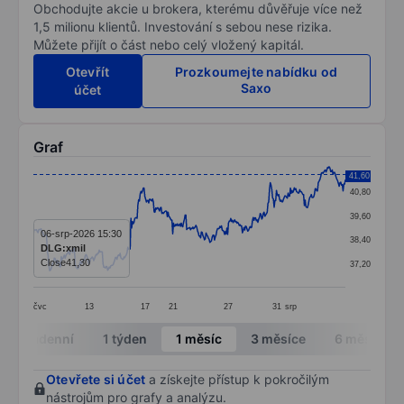
Obchodujte akcie u brokera, kterému důvěřuje více než
1,5 milionu klientů. Investování s sebou nese rizika.
Můžete přijít o část nebo celý vložený kapitál.
Otevřít
Prozkoumejte nabídku od
Saxo
účet
Graf
Chart
41,60
40,80
Line chart with 404 data points.
39,60
The chart has 1 X axis displaying categories.
06-srp-2026 15:30
38,40
DLG:xmil
The chart has 1 Y axis displaying values. Data ranges 
Close
41,30
37,20
čvc
13
17
21
27
31
srp
End of interactive chart.
Intradenní
1 týden
1 měsíc
3 měsíce
6 měsíců
Otevřete si účet
a získejte přístup k pokročilým
nástrojům pro grafy a analýzu.