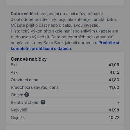
Dobré vědět:
Investování do akcií může přinášet
dlouhodobé pozitivní výnosy, ale zahrnuje i určitá rizika.
Můžete přijít o část nebo o celou svou investici.
Historický výkon této akcie není spolehlivým ukazatelem
budoucích výsledků. Data od externích poskytovatelů
nebyla ze strany Saxo Bank jakkoli upravena.
Přečtěte si
kompletní prohlášení o datech
.
Cenové nabídky
Bid
41,06
Ask
41,12
Otevírací cena
41,80
Předchozí uzavírací cena
41,60
Objem
-
Relativní objem
-
Nejvyšší
41,98
Nejnižší
40,72