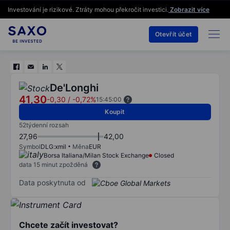
Investování je rizikové. Ztráty mohou překročit investici.
Zobrazit více
Otevřít účet
De'Longhi
41,30
-0,30
/
-0,72%
15:45:00
Koupit
52týdenní rozsah
27,96
42,00
Symbol
DLG:xmil
Měna
EUR
Borsa Italiana/Milan Stock Exchange
Closed
data 15 minut zpožděná
Data poskytnuta od
Chcete začít investovat?