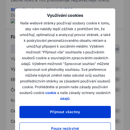
Stáhněte si metodiku rizik ESG
Data poskytnuta od
/
Využívání cookies
Naše webové stránky používají soubory cookie k tomu,
aby vám nabídly lepší zážitek z prohlížení tím, že
umožňují, optimalizují a analyzují provoz stránek, a také
Finanční informace
k poskytování personalizovaného obsahu reklam a
umožňují připojení k sociálním médiím. Výběrem
1. čtvrtletí
2. čtvrtletí
možnosti "Přijmout vše" souhlasíte s používáním
souborů cookie a souvisejícím zpracováním osobních
Výkaz zisku a ztráty
údajů. Výběrem možnosti "Spravovat souhlas" můžete
Výnos
XXXXXXX
XXXXXXX
spravovat své předvolby souhlasu. Své preference
můžete kdykoli změnit nebo odvolat svůj souhlas
EBITDA
XXXXXXX
XXXXXXX
prostřednictvím stránky se zásadami používání souborů
cookie. Prohlédněte si prosím naše zásady používání
Čistý příjem
XXXXXXX
XXXXXXX
souborů cookie
cookie
a naše zásady ochrany osobních
údajů
.
Rozvaha
Celková aktiva
XXXXXXX
XXXXXXX
Přijmout všechny
Celkový dluh
XXXXXXX
XXXXXXX
Pouze nezbytné