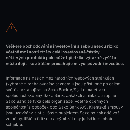
Veškeré obchodování a investování s sebou nesou riziko,
včetně možnosti ztráty celé investované částky. U
některých produktů pak může být riziko výrazně vyšší a
může dojít i ke ztrátám přesahujícím výši původní investice.
Informace na našich mezinárodních webových stránkách
(vybrané z rozbalovacího seznamu) jsou přístupné po celém
světě a vztahují se na Saxo Bank A/S jako mateřskou
společnost skupiny Saxo Bank. Jakákoli zmínka o skupině
Saxo Bank se týká celé organizace, včetně dceřiných
společností a poboček pod Saxo Bank A/S. Klientské smlouvy
jsou uzavírány s příslušným subjektem Saxo na základě vaší
země bydliště a řídí se platnými zákony jurisdikce tohoto
subjektu.