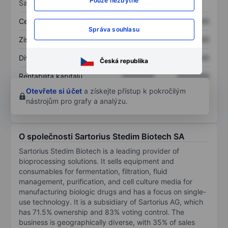
Pouze nezbytné
Sazby
Cena/tržby
XXXXXXX
XXXXXXX
Správa souhlasu
Zisk na akcii
XXXXXXX
XXXXXXX
Dividenda na akcii
XXXXXXX
XXXXXXX
Česká republika
Rentabilita kapitálu
XXXXXXX
XXXXXXX
Otevřete si účet
a získejte přístup k pokročilým
nástrojům pro grafy a analýzu.
O společnosti Sartorius Stedim Biotech SA
Sartorius Stedim Biotech is a leading provider of
bioprocessing solutions. It sells equipment and
consumables for fermentation, filtration, fluid
management, purification, and cell culture media for
manufacturing biologic drugs and has a focus on single-
use technology. It is a subsidiary of Sartorius AG, which
has 71.5% ownership and 83% voting control. The
business is geographically diverse, with 35% of sales