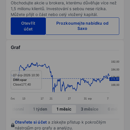
Obchodujte akcie u brokera, kterému důvěřuje více než
1,5 milionu klientů. Investování s sebou nese rizika.
Můžete přijít o část nebo celý vložený kapitál.
Otevřít
Prozkoumejte nabídku od
Saxo
účet
Graf
Chart
192,00
Line chart with 385 data points.
184,00
The chart has 1 X axis displaying categories.
07-srp-2026 10:30
176,00
174,30
DIM:xpar
The chart has 1 Y axis displaying values. Data ranges 
Close
177,40
168,00
čvc
13
17
21
27
31
srp
7
End of interactive chart.
Intradenní
1 týden
1 měsíc
3 měsíce
6 měsíců
Otevřete si účet
a získejte přístup k pokročilým
nástrojům pro grafy a analýzu.