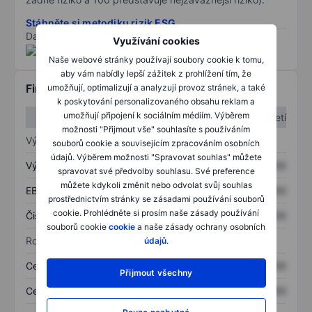
Stáhněte si metodiku rizik ESG
Data poskytnuta od
/
Využívání cookies
Naše webové stránky používají soubory cookie k tomu,
aby vám nabídly lepší zážitek z prohlížení tím, že
Finanční informace
umožňují, optimalizují a analyzují provoz stránek, a také
k poskytování personalizovaného obsahu reklam a
umožňují připojení k sociálním médiím. Výběrem
1. čtvrtletí
2. čtvrtletí
možnosti "Přijmout vše" souhlasíte s používáním
Výkaz zisku a ztráty
souborů cookie a souvisejícím zpracováním osobních
údajů. Výběrem možnosti "Spravovat souhlas" můžete
Výnos
XXXXXXX
XXXXXXX
spravovat své předvolby souhlasu. Své preference
můžete kdykoli změnit nebo odvolat svůj souhlas
EBITDA
XXXXXXX
XXXXXXX
prostřednictvím stránky se zásadami používání souborů
cookie. Prohlédněte si prosím naše zásady používání
Čistý příjem
XXXXXXX
XXXXXXX
souborů cookie
cookie
a naše zásady ochrany osobních
Rozvaha
údajů
.
Celková aktiva
XXXXXXX
XXXXXXX
Přijmout všechny
Celkový dluh
XXXXXXX
XXXXXXX