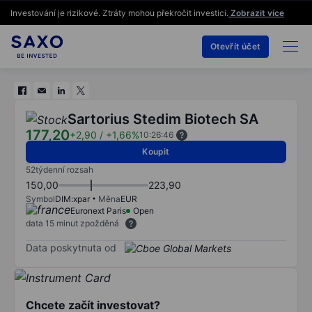
Investování je rizikové. Ztráty mohou překročit investici.
Zobrazit více
Otevřít účet
Sartorius Stedim Biotech SA
177,20
+2,90
/
+1,66%
10:26:46
Koupit
52týdenní rozsah
150,00
223,90
Symbol
DIM:xpar
Měna
EUR
Euronext Paris
Open
data 15 minut zpožděná
Data poskytnuta od
Chcete začít investovat?