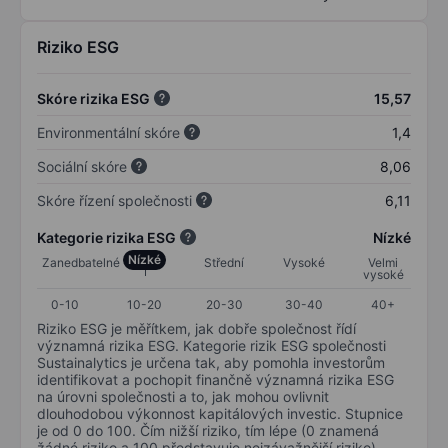
Riziko ESG
Skóre rizika ESG
15,57
Environmentální skóre
1,4
Sociální skóre
8,06
Skóre řízení společnosti
6,11
Kategorie rizika ESG
Nízké
Nízké
Zanedbatelné
Střední
Vysoké
Velmi
vysoké
0-10
10-20
20-30
30-40
40+
Riziko ESG je měřítkem, jak dobře společnost řídí
významná rizika ESG. Kategorie rizik ESG společnosti
Sustainalytics je určena tak, aby pomohla investorům
identifikovat a pochopit finančně významná rizika ESG
na úrovni společnosti a to, jak mohou ovlivnit
dlouhodobou výkonnost kapitálových investic. Stupnice
je od 0 do 100. Čím nižší riziko, tím lépe (0 znamená
žádné riziko a 100 představuje nejzávažnější riziko).