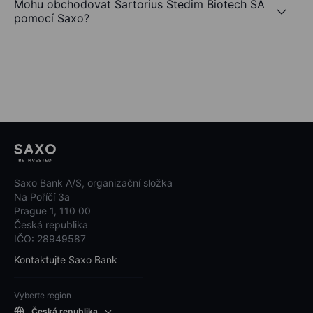
Mohu obchodovat Sartorius Stedim Biotech SA
pomocí Saxo?
Saxo Bank A/S, organizační složka
Na Poříčí 3a
Prague 1, 110 00
Česká republika
IČO: 28949587
Kontaktujte Saxo Bank
Vyberte region
Česká republika